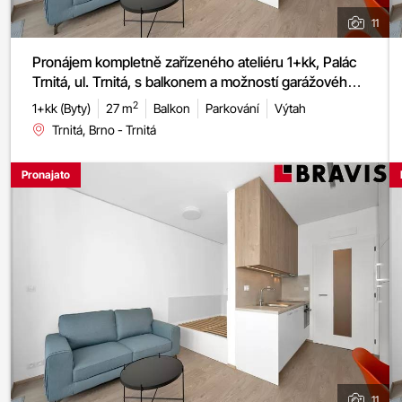
11
Pronájem kompletně zařízeného ateliéru 1+kk, Palác
Trnitá, ul. Trnitá, s balkonem a možností garážového
stání
2
1+kk (Byty)
27 m
Balkon
Parkování
Výtah
Trnitá, Brno - Trnitá
Pronajato
11