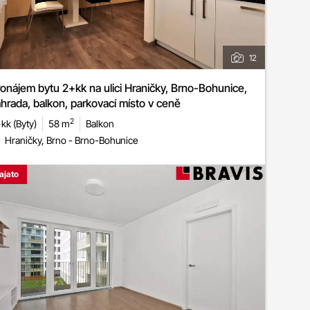
12
onájem bytu 2+kk na ulici Hraničky, Brno-Bohunice,
hrada, balkon, parkovací místo v ceně
2
kk (Byty)
58 m
Balkon
Hraničky, Brno - Brno-Bohunice
ajato