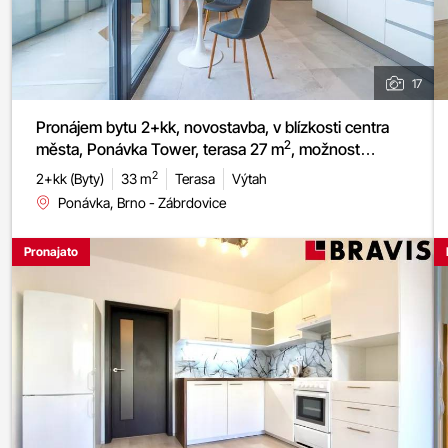
17
Pronájem bytu 2+kk, novostavba, v blízkosti centra
2
města, Ponávka Tower, terasa 27 m
, možnost
garážového stání
2
2+kk (Byty)
33 m
Terasa
Výtah
Ponávka, Brno - Zábrdovice
Pronajato