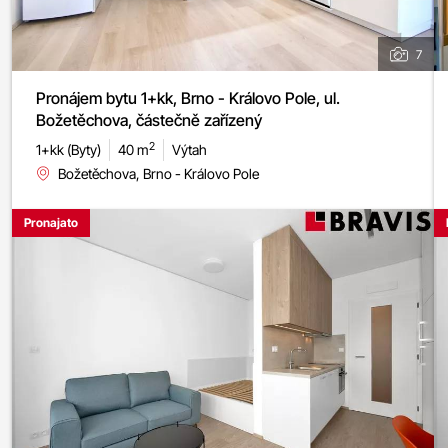
7
Pronájem bytu 1+kk, Brno - Královo Pole, ul.
Božetěchova, částečně zařízený
2
1+kk (Byty)
40 m
Výtah
Božetěchova, Brno - Královo Pole
Pronajato