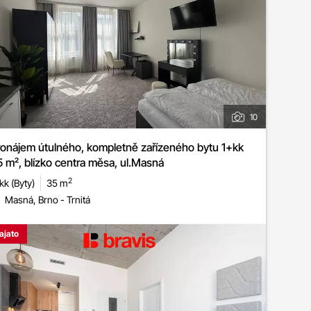
10
onájem útulného, kompletně zařízeného bytu 1+kk
 m², blízko centra měsa, ul.Masná
2
kk (Byty)
35 m
Masná, Brno - Trnitá
ajato