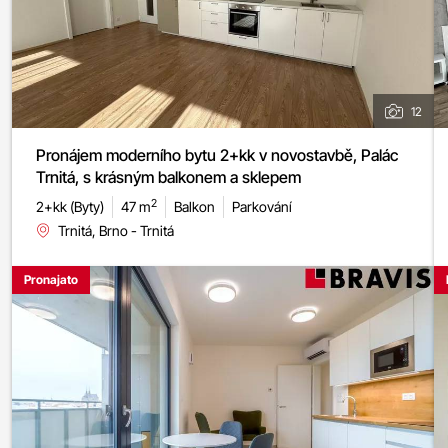
12
Pronájem moderního bytu 2+kk v novostavbě, Palác
Trnitá, s krásným balkonem a sklepem
2
2+kk (Byty)
47 m
Balkon
Parkování
Trnitá, Brno - Trnitá
Pronajato