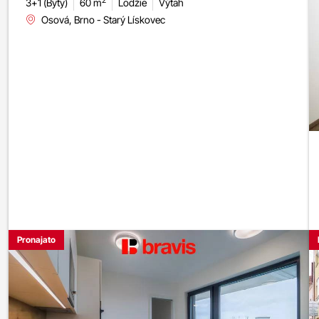
2
3+1 (Byty)
60 m
Lodžie
Výtah
Osová, Brno - Starý Lískovec
Pronajato