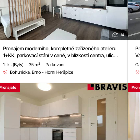
14
Pr
Pronájem moderního, kompletně zařízeného ateliéru
V
1+KK, parkovací stání v ceně, v blízkosti centra, ulice
Bohunická, ABT park
2
Ga
1+kk (Byty)
35 m
Parkování
Bohunická, Brno - Horní Heršpice
Pronajato
Pron