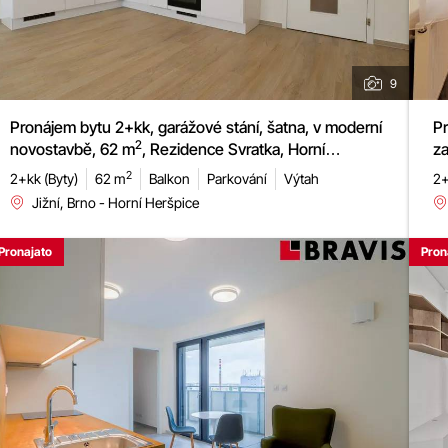
9
Pronájem bytu 2+kk, garážové stání, šatna, v moderní
Pr
2
novostavbě, 62 m
, Rezidence Svratka, Horní
za
Heršpice
2
2+kk (Byty)
62 m
Balkon
Parkování
Výtah
2+
Jižní, Brno - Horní Heršpice
Pronajato
Pron