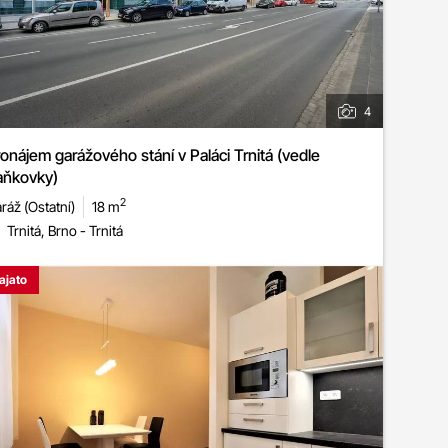
4
onájem garážového stání v Paláci Trnitá (vedle
aňkovky)
2
ráž (Ostatní)
18 m
Trnitá, Brno - Trnitá
ajato