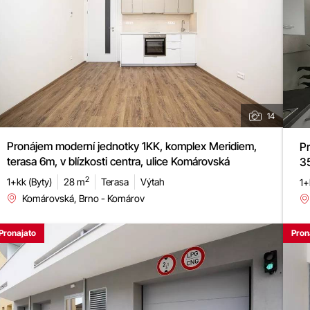
14
Pronájem moderní jednotky 1KK, komplex Meridiem,
Pr
terasa 6m, v blízkosti centra, ulice Komárovská
35
2
1+kk (Byty)
28 m
Terasa
Výtah
1+
Komárovská, Brno - Komárov
Pronajato
Pron