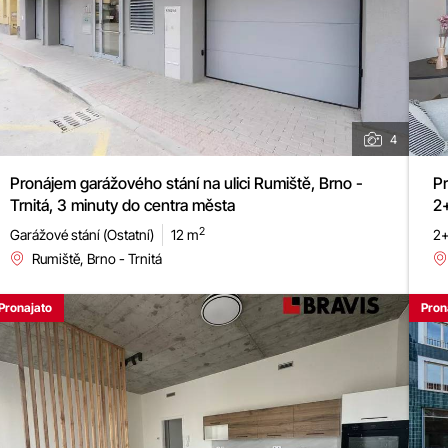
4
Pr
Pronájem garážového stání na ulici Rumiště, Brno -
2+
Trnitá, 3 minuty do centra města
ul
2
2+
Garážové stání (Ostatní)
12 m
Rumiště, Brno - Trnitá
Pronajato
Pron