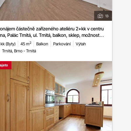
13
onájem částečně zařízeného ateliéru 2+kk v centru
na, Palác Trnitá, ul. Trnitá, balkon, sklep, možnost
rážového stání
2
kk (Byty)
45 m
Balkon
Parkování
Výtah
Trnitá, Brno - Trnitá
ajato