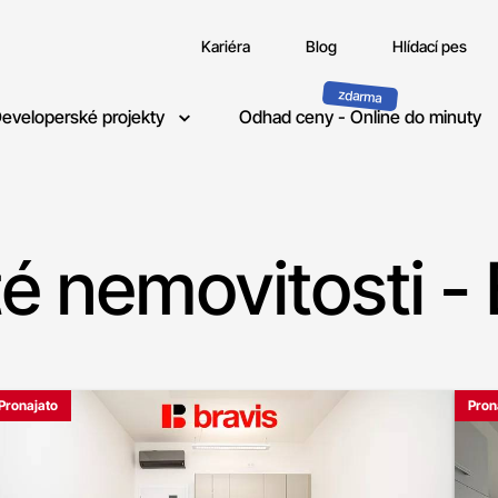
Kariéra
Blog
Hlídací pes
eveloperské projekty
Odhad ceny - Online do minuty
té nemovitosti -
Pronajato
Pron