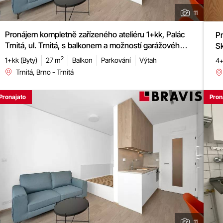
11
Pronájem kompletně zařízeného ateliéru 1+kk, Palác
Pr
Trnitá, ul. Trnitá, s balkonem a možností garážového
Sk
stání
2
1+kk (Byty)
27 m
Balkon
Parkování
Výtah
4+
Trnitá, Brno - Trnitá
Pronajato
Pron
11