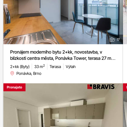
17
Pronájem moderního bytu 2+kk, novostavba, v
2
blízkosti centra města, Ponávka Tower, terasa 27 m
,
možnost garážového stání
2
2+kk (Byty)
33 m
Terasa
Výtah
Ponávka, Brno
Pronajato