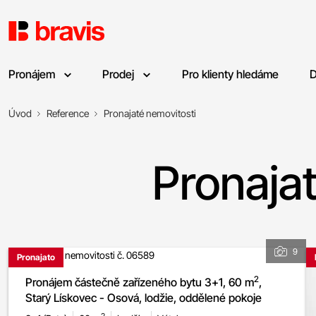
Pronájem
Prodej
Pro klienty hledáme
D
Úvod
Reference
Pronajaté nemovitosti
Pronaja
9
Pronajato
2
Pronájem částečně zařízeného bytu 3+1, 60 m
,
Starý Lískovec - Osová, lodžie, oddělené pokoje