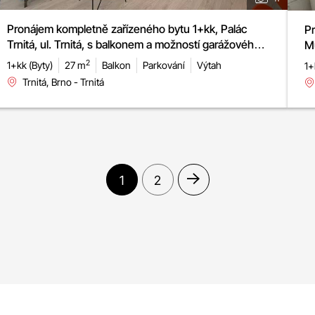
Pronájem kompletně zařízeného bytu 1+kk, Palác
Pr
Trnitá, ul. Trnitá, s balkonem a možností garážového
M
stání
2
1+kk (Byty)
27 m
Balkon
Parkování
Výtah
1+
Trnitá, Brno - Trnitá
1
2