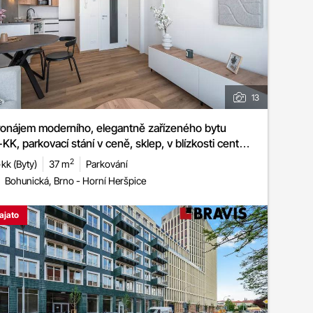
13
onájem moderního, elegantně zařízeného bytu
KK, parkovací stání v ceně, sklep, v blízkosti centra,
ice Bohunická, ABT park
2
kk (Byty)
37 m
Parkování
Bohunická, Brno - Horní Heršpice
ajato