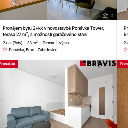
14
Pr
Pronájem bytu 2+kk v novostavbě Ponávka Tower,
2
Br
terasa 27 m
, s možností garážového stání
ga
2
2+
2+kk (Byty)
33 m
Terasa
Výtah
Ponávka, Brno - Zábrdovice
Pronajato
Pron