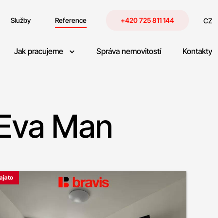
Služby
Reference
+420 725 811 144
CZ
Jak pracujeme
Správa nemovitostí
Kontakty
 Eva Man
ajato