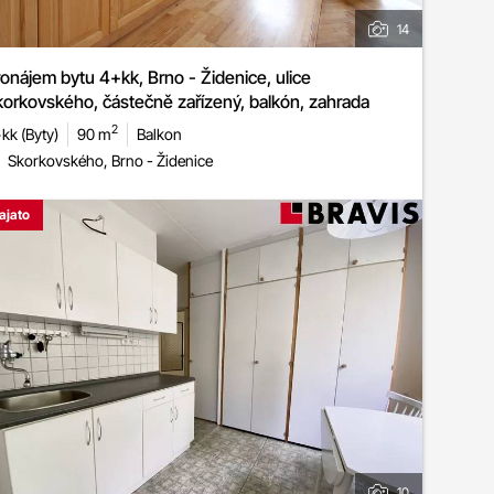
14
onájem bytu 4+kk, Brno - Židenice, ulice
orkovského, částečně zařízený, balkón, zahrada
2
kk (Byty)
90 m
Balkon
Skorkovského, Brno - Židenice
ajato
10