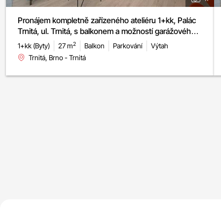
Pronájem kompletně zařízeného ateliéru 1+kk, Palác
Trnitá, ul. Trnitá, s balkonem a možností garážového
stání
2
1+kk (Byty)
27 m
Balkon
Parkování
Výtah
Trnitá, Brno - Trnitá