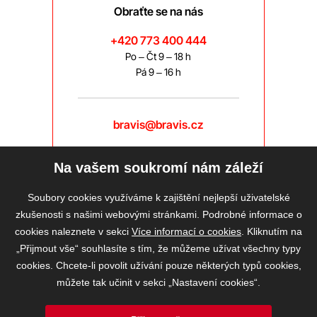
Obraťte se na nás
+420 773 400 444
Po – Čt 9 – 18 h
Pá 9 – 16 h
bravis@bravis.cz
Na vašem soukromí nám záleží
Soubory cookies využíváme k zajištění nejlepší uživatelské
zkušenosti s našimi webovými stránkami. Podrobné informace o
cookies naleznete v sekci
Více informací o cookies
. Kliknutím na
„Přijmout vše“ souhlasíte s tím, že můžeme užívat všechny typy
cookies. Chcete-li povolit užívání pouze některých typů cookies,
můžete tak učinit v sekci „Nastavení cookies“.