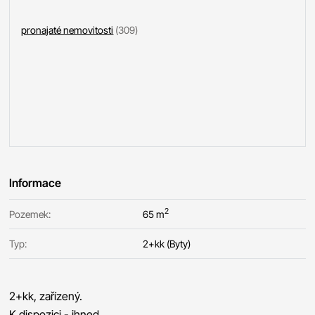
pronajaté nemovitosti
(309)
Informace
2
Pozemek:
65 m
Typ:
2+kk (Byty)
2+kk, zařízený.
K dispozici - ihned.