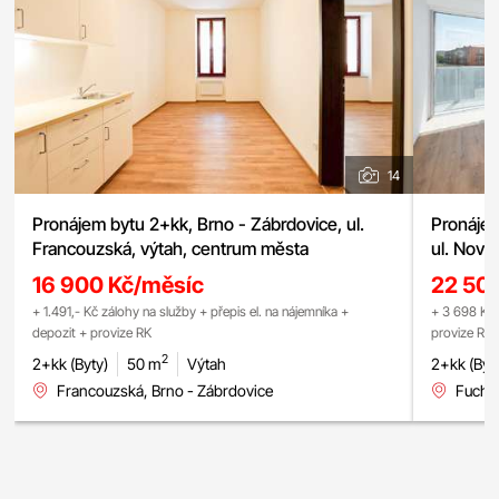
14
Pronájem bytu 2+kk, Brno - Zábrdovice, ul.
Pronájem
Francouzská, výtah, centrum města
ul. Nové
chytrá d
16 900 Kč/měsíc
22 50
lodžie, s
+ 1.491,- Kč zálohy na služby + přepis el. na nájemníka +
+ 3 698 Kč 
depozit + provize RK
provize RK
2
2+kk (Byty)
50 m
Výtah
2+kk (Byt
Francouzská, Brno - Zábrdovice
Fuchso