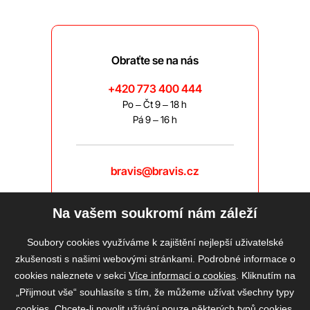
Obraťte se na nás
+420 773 400 444
Po – Čt 9 – 18 h
Pá 9 – 16 h
bravis@bravis.cz
Na vašem soukromí nám záleží
Soubory cookies využíváme k zajištění nejlepší uživatelské
zkušenosti s našimi webovými stránkami. Podrobné informace o
cookies naleznete v sekci
Více informací o cookies
. Kliknutím na
„Přijmout vše“ souhlasíte s tím, že můžeme užívat všechny typy
cookies. Chcete-li povolit užívání pouze některých typů cookies,