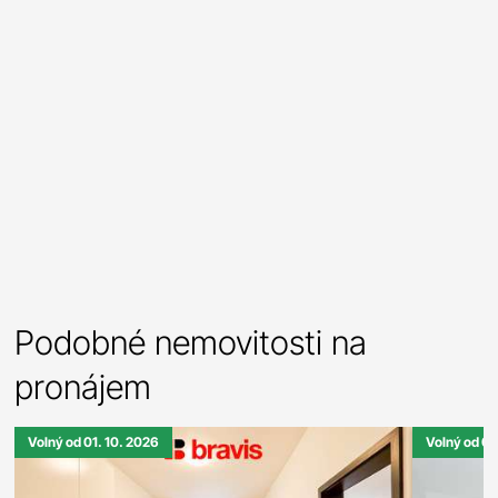
Podobné nemovitosti na
pronájem
Volný od 01. 10. 2026
Volný od 01