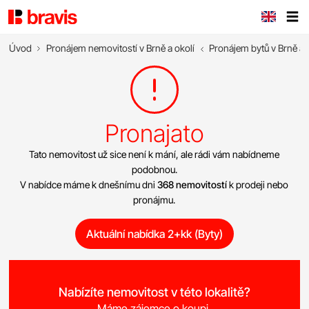
Úvod
Pronájem nemovitostí v Brně a okolí
Pronájem bytů v Brně a 
Pronajato
Tato nemovitost už sice není k mání, ale rádi vám nabídneme
podobnou.
V nabídce máme k dnešnímu dni
368 nemovitostí
k prodeji nebo
pronájmu.
Aktuální nabídka 2+kk (Byty)
Nabízíte nemovitost v této lokalitě?
Máme zájemce o koupi.