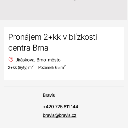
Pronájem 2+kk v blízkosti
centra Brna
Jiráskova, Brno-město
2
2
2+kk (Byty) m
Pozemek 65 m
Bravis
+420 725 811 144
bravis@bravis.cz