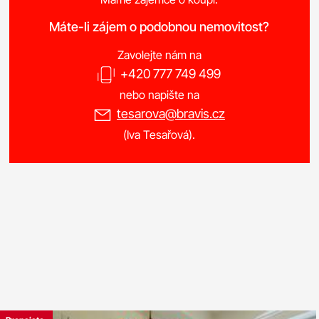
Máte-li zájem o podobnou nemovitost?
Zavolejte nám na
+420 777 749 499
nebo napište na
tesarova@bravis.cz
(Iva Tesařová).