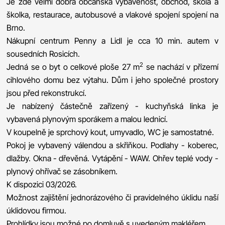
Je zde velmi dobrá občanská vybavenost, obchod, škola a
školka, restaurace, autobusové a vlakové spojení spojení na
Brno.
Nákupní centrum Penny a Lidl je cca 10 min. autem v
sousedních Rosicích.
2
Jedná se o byt o celkové ploše 27 m
se nachází v přízemí
cihlového domu bez výtahu. Dům i jeho společné prostory
jsou před rekonstrukcí.
Je nabízený částečně zařízený - kuchyňská linka je
vybavená plynovým sporákem a malou lednicí.
V koupelně je sprchový kout, umyvadlo, WC je samostatné.
Pokoj je vybavený válendou a skříňkou. Podlahy - koberec,
dlažby. Okna - dřevěná. Vytápění - WAW. Ohřev teplé vody -
plynový ohřívač se zásobníkem.
K dispozici 03/2026.
Možnost zajištění jednorázového či pravidelného úklidu naší
úklidovou firmou.
Prohlídky jsou možné po domluvě s uvedeným makléřem.