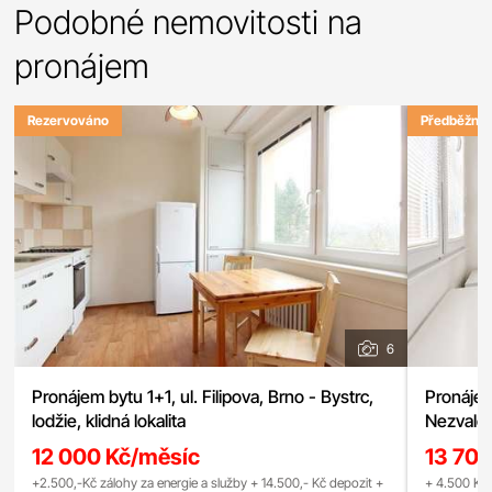
Podobné nemovitosti na
pronájem
Rezervováno
Předběžně 
6
Pronájem bytu 1+1, ul. Filipova, Brno - Bystrc,
Pronájem
lodžie, klidná lokalita
Nezvalov
12 000 Kč/měsíc
13 70
+2.500,-Kč zálohy za energie a služby + 14.500,- Kč depozit +
+ 4