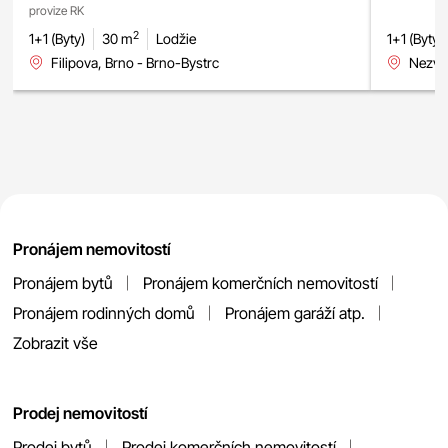
provize RK
2
1+1 (Byty)
30 m
Lodžie
1+1 (Byty)
Filipova, Brno - Brno-Bystrc
Nezval
Pronájem nemovitostí
Pronájem bytů
Pronájem komerčních nemovitostí
Pronájem rodinných domů
Pronájem garáží atp.
Zobrazit vše
Prodej nemovitostí
Prodej bytů
Prodej komerčních nemovitostí