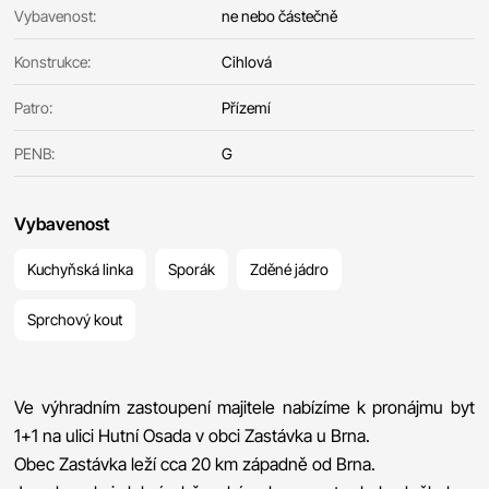
Vybavenost:
ne nebo částečně
Konstrukce:
Cihlová
Patro:
Přízemí
PENB:
G
Vybavenost
Kuchyňská linka
Sporák
Zděné jádro
Sprchový kout
Ve výhradním zastoupení majitele nabízíme k pronájmu byt
1+1 na ulici Hutní Osada v obci Zastávka u Brna.
Obec Zastávka leží cca 20 km západně od Brna.