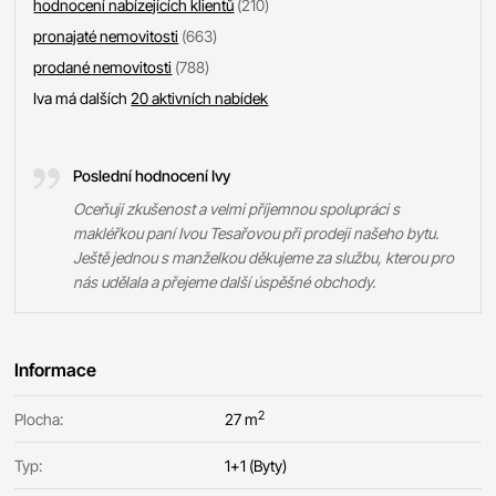
hodnocení nabízejících klientů
(210)
pronajaté nemovitosti
(663)
prodané nemovitosti
(788)
Iva má dalších
20 aktivních nabídek
Poslední hodnocení Ivy
Oceňuji zkušenost a velmi příjemnou spolupráci s
makléřkou paní Ivou Tesařovou při prodeji našeho bytu.
Ještě jednou s manželkou děkujeme za službu, kterou pro
nás udělala a přejeme další úspěšné obchody.
Informace
2
Plocha:
27 m
Typ:
1+1 (Byty)