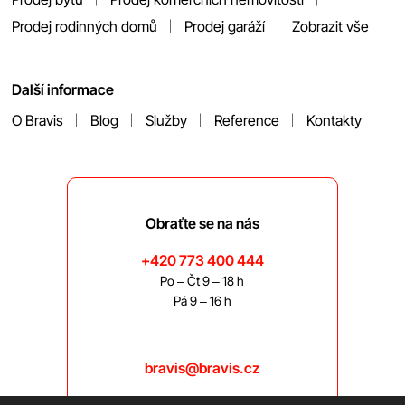
Prodej rodinných domů
Prodej garáží
Zobrazit vše
Další informace
O Bravis
Blog
Služby
Reference
Kontakty
Obraťte se na nás
+420 773 400 444
Po – Čt 9 – 18 h
Pá 9 – 16 h
bravis@bravis.cz