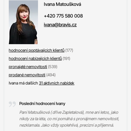
Ivana
Matoušková
+420 775 580 008
ivana@bravis.cz
hodnocení poptávajících klientů
(177)
hodnocení nabízejících klientů
(191)
pronajaté nemovitosti
(539)
prodané nemovitosti
(494)
Ivana má dalších
31 aktivních nabídek
Poslední hodnocení Ivany
Paní Matoušková ( dříve Zapletalová), mne ani letos, jako
nikdy za ta léta, co mi pomáhá s pronájmem nemovitostí,
nezklamala. Jako vždy spolehlivá, precizní a příjemná.