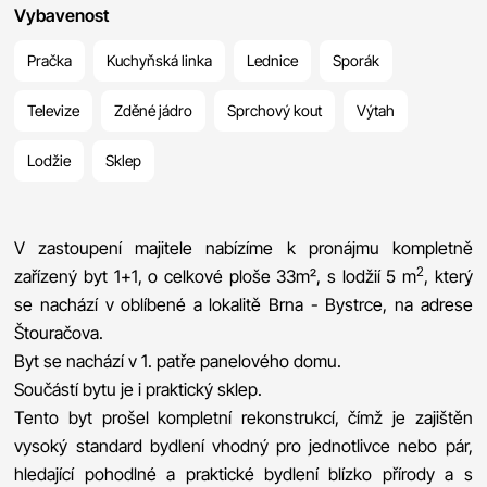
Vybavenost
Pračka
Kuchyňská linka
Lednice
Sporák
Televize
Zděné jádro
Sprchový kout
Výtah
Lodžie
Sklep
V zastoupení majitele nabízíme k pronájmu kompletně
2
zařízený byt 1+1, o celkové ploše 33m², s lodžií 5 m
, který
se nachází v oblíbené a lokalitě Brna - Bystrce, na adrese
Štouračova.
Byt se nachází v 1. patře panelového domu.
Součástí bytu je i praktický sklep.
Tento byt prošel kompletní rekonstrukcí, čímž je zajištěn
vysoký standard bydlení vhodný pro jednotlivce nebo pár,
hledající pohodlné a praktické bydlení blízko přírody a s