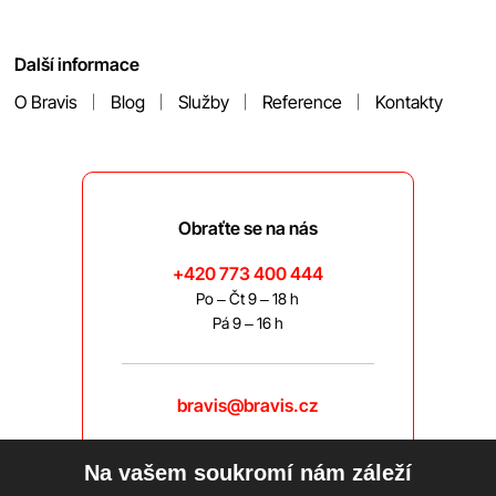
Další informace
O Bravis
Blog
Služby
Reference
Kontakty
Obraťte se na nás
+420 773 400 444
Po – Čt 9 – 18 h
Pá 9 – 16 h
bravis@bravis.cz
Na vašem soukromí nám záleží