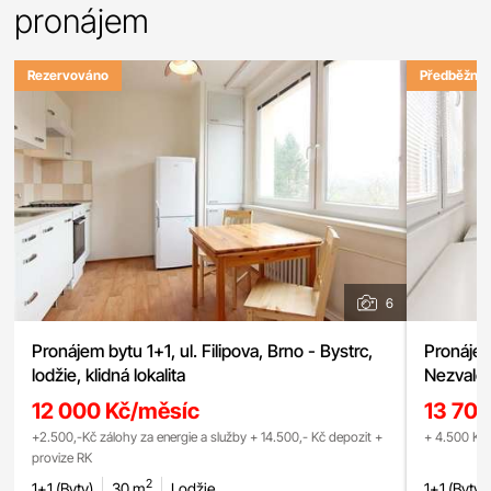
pronájem
Rezervováno
Předběžně 
6
Pronájem bytu 1+1, ul. Filipova, Brno - Bystrc,
Pronájem
lodžie, klidná lokalita
Nezvalov
12 000 Kč/měsíc
13 70
+2.500,-Kč zálohy za energie a služby + 14.500,- Kč depozit +
+ 4
provize RK
2
1+1 (Byty)
30 m
Lodžie
1+1 (Byty)