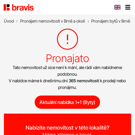
Úvod
Pronájem nemovitostí v Brně a okolí
Pronájem bytů v Brně a 
Pronajato
Tato nemovitost už sice není k mání, ale rádi vám nabídneme
podobnou.
V nabídce máme k dnešnímu dni
365 nemovitostí
k prodeji nebo
pronájmu.
Aktuální nabídka 1+1 (Byty)
Nabízíte nemovitost v této lokalitě?
Máme zájemce o koupi.