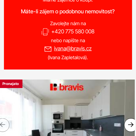
Máte-li zájem o podobnou nemovitost?
Zavolejte nám na
+420 775 580 008
nebo napište na
ivana@bravis.cz
(Ivana Zapletalová).
Pronajato
Previous