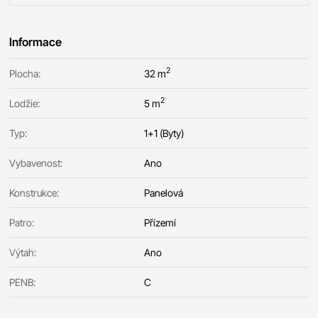
Informace
2
Plocha:
32 m
2
Lodžie:
5 m
Typ:
1+1 (Byty)
Vybavenost:
Ano
Konstrukce:
Panelová
Patro:
Přízemí
Výtah:
Ano
PENB:
C