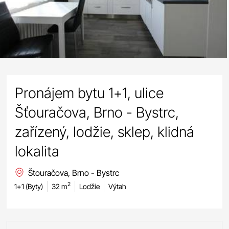
Pronájem bytu 1+1, ulice
Šťouračova, Brno - Bystrc,
zařízený, lodžie, sklep, klidná
lokalita
Štouračova, Brno - Bystrc
2
1+1 (Byty)
32 m
Lodžie
Výtah