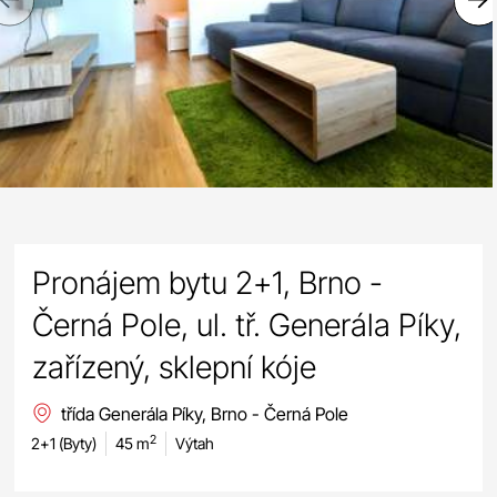
Previous
Pronájem bytu 2+1, Brno -
Černá Pole, ul. tř. Generála Píky,
zařízený, sklepní kóje
třída Generála Píky, Brno - Černá Pole
2
2+1 (Byty)
45 m
Výtah