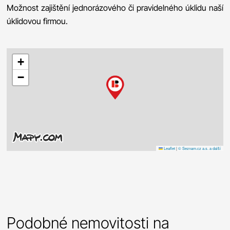
Možnost zajištění jednorázového či pravidelného úklidu naší
úklidovou firmou.
+
−
Leaflet
|
© Seznam.cz a.s. a další
Podobné nemovitosti na