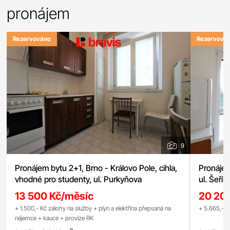
pronájem
Rezervováno
Rezervová
9
Pronájem bytu 2+1, Brno - Královo Pole, cihla,
Pronájem
vhodné pro studenty, ul. Purkyňova
ul. Šeřík
13 500 Kč/měsíc
20 20
+ 1.500,- Kč zálohy na služby + plyn a elektřina přepsaná na
+ 5.665,- K
nájemce + kauce + provize RK