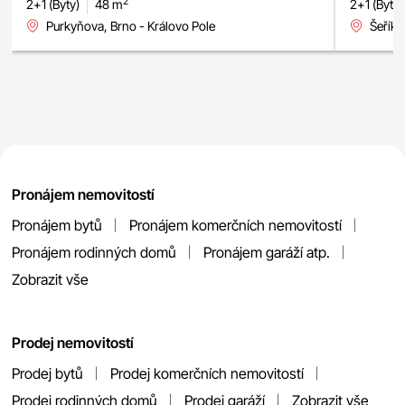
2
2+1 (Byty)
48 m
2+1 (Byty)
Purkyňova, Brno - Královo Pole
Šeříko
Pronájem nemovitostí
Pronájem bytů
Pronájem komerčních nemovitostí
Pronájem rodinných domů
Pronájem garáží atp.
Zobrazit vše
Prodej nemovitostí
Prodej bytů
Prodej komerčních nemovitostí
Prodej rodinných domů
Prodej garáží
Zobrazit vše