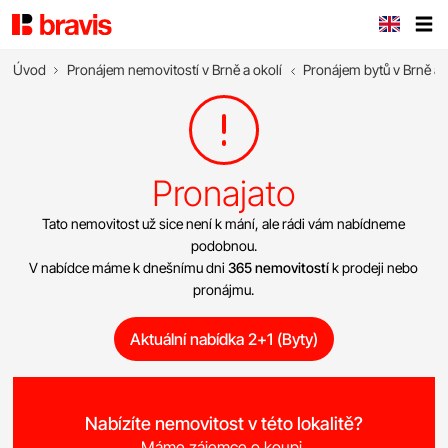
Úvod
Pronájem nemovitostí v Brně a okolí
Pronájem bytů v Brně a 
Pronajato
Tato nemovitost už sice není k mání, ale rádi vám nabídneme
podobnou.
V nabídce máme k dnešnímu dni
365 nemovitostí
k prodeji nebo
pronájmu.
Aktuální nabídka 2+1 (Byty)
Nabízíte nemovitost v této lokalitě?
Máme zájemce o koupi.