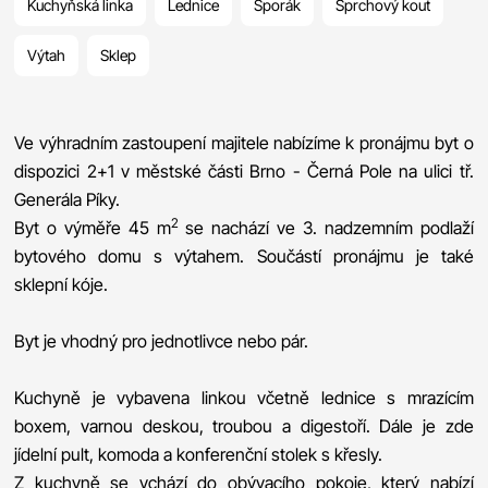
Kuchyňská linka
Lednice
Sporák
Sprchový kout
Výtah
Sklep
Ve výhradním zastoupení majitele nabízíme k pronájmu byt o
dispozici 2+1 v městské části Brno - Černá Pole na ulici tř.
Generála Píky.
2
Byt o výměře 45 m
se nachází ve 3. nadzemním podlaží
bytového domu s výtahem. Součástí pronájmu je také
sklepní kóje.
Byt je vhodný pro jednotlivce nebo pár.
Kuchyně je vybavena linkou včetně lednice s mrazícím
boxem, varnou deskou, troubou a digestoří. Dále je zde
jídelní pult, komoda a konferenční stolek s křesly.
Z kuchyně se vchází do obývacího pokoje, který nabízí