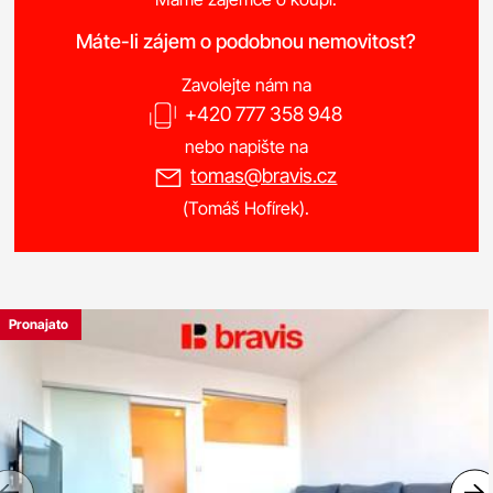
Máte-li zájem o podobnou nemovitost?
Zavolejte nám na
+420 777 358 948
nebo napište na
tomas@bravis.cz
(Tomáš Hofírek).
Pronajato