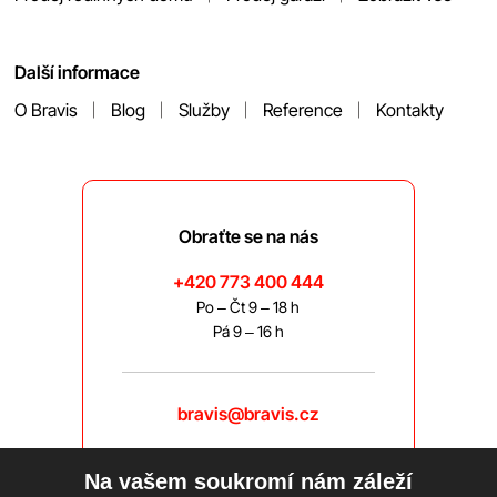
Další informace
O Bravis
Blog
Služby
Reference
Kontakty
Obraťte se na nás
+420 773 400 444
Po – Čt 9 – 18 h
Pá 9 – 16 h
bravis@bravis.cz
Na vašem soukromí nám záleží