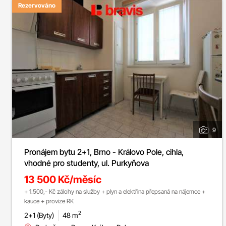
Rezervováno
9
Pronájem bytu 2+1, Brno - Královo Pole, cihla,
vhodné pro studenty, ul. Purkyňova
13 500 Kč/měsíc
+ 1.500,- Kč zálohy na služby + plyn a elektřina přepsaná na nájemce +
kauce + provize RK
2
2+1 (Byty)
48 m