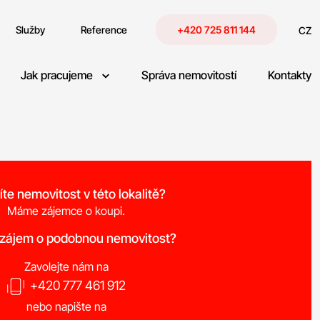
Služby
Reference
+420 725 811 144
CZ
Jak pracujeme
Správa nemovitostí
Kontakty
íte nemovitost v této lokalitě?
Máme zájemce o koupi.
 zájem o podobnou nemovitost?
Zavolejte nám na
+420 777 461 912
nebo napište na