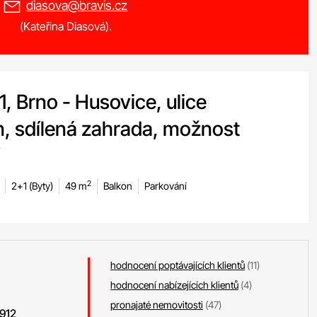
diasova@bravis.cz
(Kateřina Diasová).
, Brno - Husovice, ulice
n, sdílená zahrada, možnost
2
2+1 (Byty)
49 m
Balkon
Parkování
hodnocení poptávajících klientů
(11)
hodnocení nabízejících klientů
(4)
pronajaté nemovitosti
(47)
912