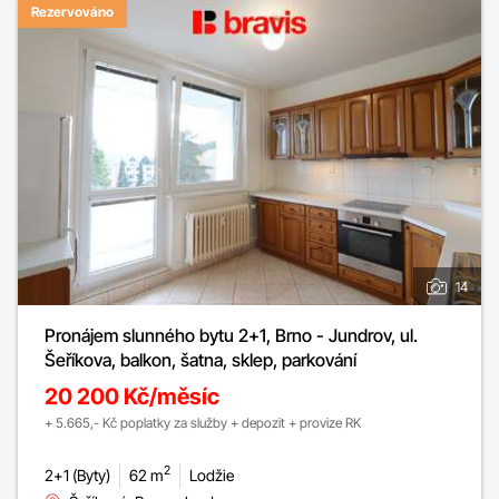
Rezervováno
14
Pronájem slunného bytu 2+1, Brno - Jundrov, ul.
Šeříkova, balkon, šatna, sklep, parkování
20 200 Kč/měsíc
+ 5.665,- Kč poplatky za služby + depozit + provize RK
2
2+1 (Byty)
62 m
Lodžie