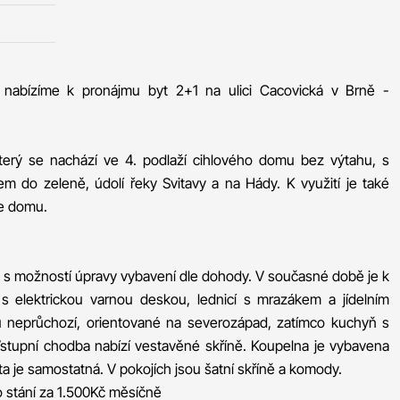
 nabízíme k pronájmu byt 2+1 na ulici Cacovická v Brně -
který se nachází ve 4. podlaží cihlového domu bez výtahu, s
m do zeleně, údolí řeky Svitavy a na Hády. K využití je také
le domu.
ý s možností úpravy vybavení dle dohody. V současné době je k
 s elektrickou varnou deskou, lednicí s mrazákem a jídelním
u neprůchozí, orientované na severozápad, zatímco kuchyň s
stupní chodba nabízí vestavěné skříně. Koupelna je vybavena
 je samostatná. V pokojích jsou šatní skříně a komody.
 stání za 1.500Kč měsíčně