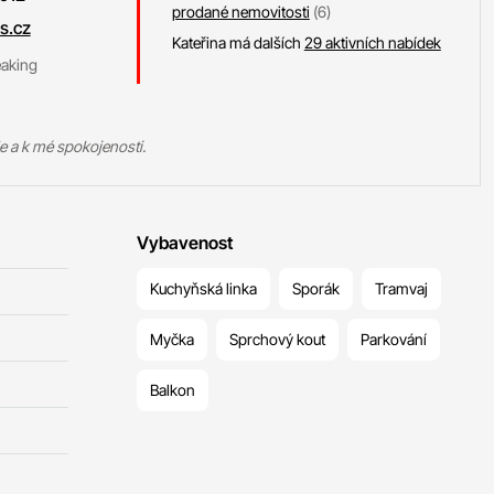
prodané nemovitosti
(6)
s.cz
Kateřina má dalších
29 aktivních nabídek
eaking
e a k mé spokojenosti.
Vybavenost
Kuchyňská linka
Sporák
Tramvaj
Myčka
Sprchový kout
Parkování
Balkon