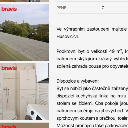
PENB:
C
Ve výhradním zastoupení majitele
Husovicích.
Podkrovní byt o velikosti 49 m², 
balkonem skýtajícím krásný výhlede
sdílená zahrada pouze pro obyvate
Dispozice a vybavení:
Byt se nabízí jako částečně zařízen
dispozici kuchyňská linka na míru
stolem se židlemi. Oba pokoje jso
balkonem směřuje na jihovýchod. V
sprchovým koutem a pračkou, toaleta
Možnost pronájmu také parkovacího