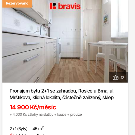
Rezervováno
12
Pronájem bytu 2+1 se zahradou, Rosice u Brna, ul.
Mrštíkova, klidná lokalita, částečně zařízený, sklep
14 900 Kč/měsíc
+ 4.000 Kč zálohy na služby + kauce + provize
2
2+1 (Byty)
45 m