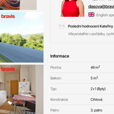
diasova@bravi
English sp
Poslední hodnocení Kateřiny
Vše proběhlo v pořádku, rychl
Informace
2
Plocha:
49 m
2
Balkon:
5 m
Typ:
2+1 (Byty)
Konstrukce:
Cihlová
Patro:
3. patro