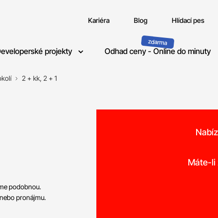
Kariéra
Blog
Hlídací pes
eveloperské projekty
Odhad ceny - Online do minuty
kolí
2 + kk, 2 + 1
Nabíz
o
Máte-li
neme podobnou.
 nebo pronájmu.