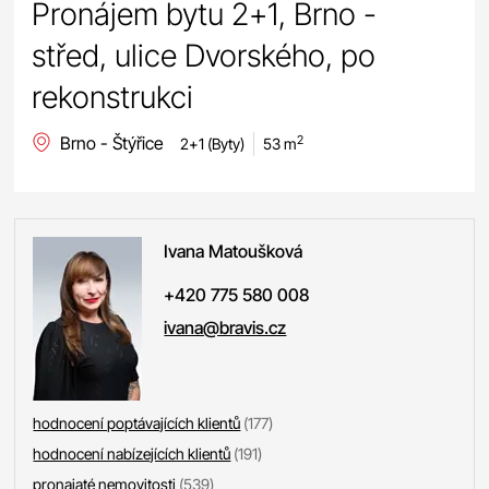
Pronájem bytu 2+1, Brno -
střed, ulice Dvorského, po
rekonstrukci
Brno - Štýřice
2
2+1 (Byty)
53 m
Ivana
Matoušková
+420 775 580 008
ivana@bravis.cz
hodnocení poptávajících klientů
(177)
hodnocení nabízejících klientů
(191)
pronajaté nemovitosti
(539)