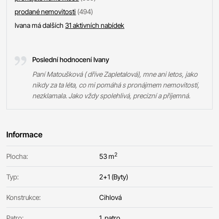
prodané nemovitosti
(494)
Ivana má dalších
31 aktivních nabídek
Poslední hodnocení Ivany
Paní Matoušková ( dříve Zapletalová), mne ani letos, jako
nikdy za ta léta, co mi pomáhá s pronájmem nemovitostí,
nezklamala. Jako vždy spolehlivá, precizní a příjemná.
Informace
2
Plocha:
53 m
Typ:
2+1 (Byty)
Konstrukce:
Cihlová
Patro:
1. patro