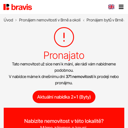
Úvod
Pronájem nemovitostí v Brně a okolí
Pronájem bytů v Brně a 
Pronajato
Tato nemovitost už sice není k mání, ale rádi vám nabídneme
podobnou.
V nabídce máme k dnešnímu dni
371 nemovitostí
k prodeji nebo
pronájmu.
Aktuální nabídka 2+1 (Byty)
Nabízíte nemovitost v této lokalitě?
Máme zájemce o koupi.