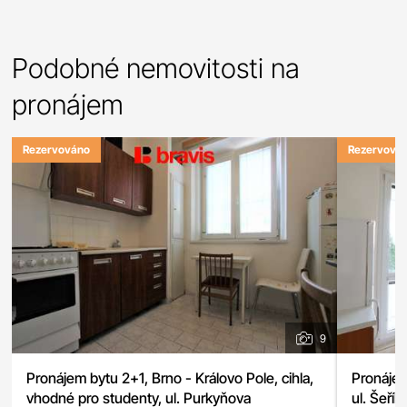
Podobné nemovitosti na
pronájem
Rezervováno
Rezervová
9
Pronájem bytu 2+1, Brno - Královo Pole, cihla,
Pronájem
vhodné pro studenty, ul. Purkyňova
ul. Šeřík