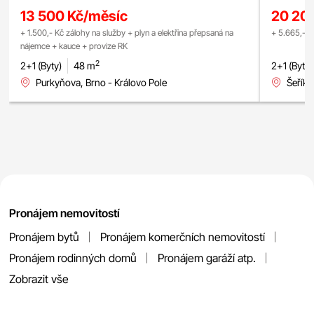
13 500 Kč/měsíc
20 20
+ 1.500,- Kč zálohy na služby + plyn a elektřina přepsaná na
+ 5.665,- K
nájemce + kauce + provize RK
2
2+1 (Byty)
48 m
2+1 (Byty)
Purkyňova, Brno - Královo Pole
Šeříko
Pronájem nemovitostí
Pronájem bytů
Pronájem komerčních nemovitostí
Pronájem rodinných domů
Pronájem garáží atp.
Zobrazit vše