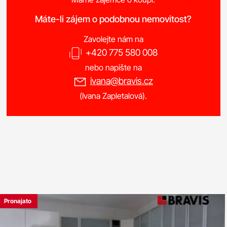
Máte-li zájem o podobnou nemovitost?
Zavolejte nám na
+420 775 580 008
nebo napište na
ivana@bravis.cz
(Ivana Zapletalová).
Pronajato