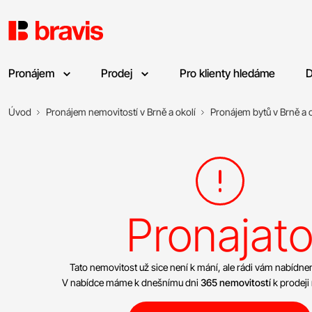
Pronájem
Prodej
Pro klienty hledáme
D
Úvod
Pronájem nemovitostí v Brně a okolí
Pronájem bytů v Brně a o
Pronajat
Tato nemovitost už sice není k mání, ale rádi vám nabíd
V nabídce máme k dnešnímu dni
365 nemovitostí
k prodeji