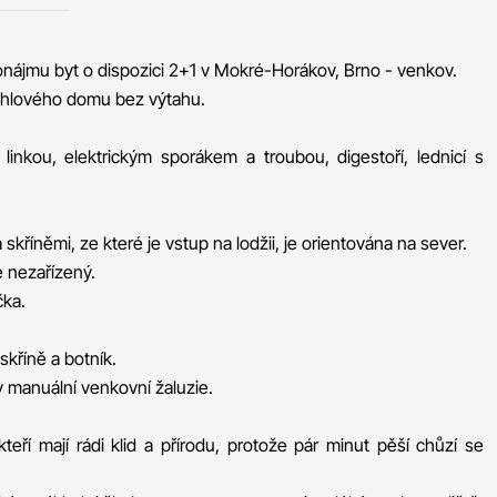
onájmu byt o dispozici 2+1 v Mokré-Horákov, Brno - venkov.
 cihlového domu bez výtahu.
nkou, elektrickým sporákem a troubou, digestoří, lednicí s
říněmi, ze které je vstup na lodžii, je orientována na sever.
e nezařízený.
čka.
kříně a botník.
manuální venkovní žaluzie.
kteří mají rádi klid a přírodu, protože pár minut pěší chůzí se