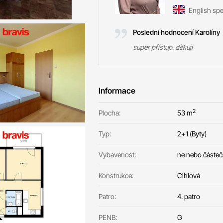
English sp
Poslední hodnocení Karolíny
super přístup. děkuji
Informace
2
Plocha:
53 m
Typ:
2+1 (Byty)
Vybavenost:
ne nebo částe
Konstrukce:
Cihlová
Patro:
4. patro
PENB:
G