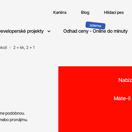
Kariéra
Blog
Hlídací pes
eveloperské projekty
Odhad ceny - Online do minuty
kolí
2 + kk, 2 + 1
Nabíz
o
Máte-li
neme podobnou.
 nebo pronájmu.