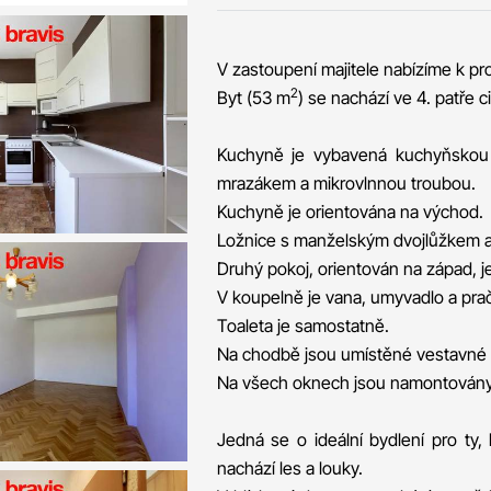
V zastoupení majitele nabízíme k pr
2
Byt (53 m
) se nachází ve 4. patře
Kuchyně je vybavená kuchyňskou li
mrazákem a mikrovlnnou troubou.
Kuchyně je orientována na východ.
Ložnice s manželským dvojlůžkem a sk
Druhý pokoj, orientován na západ, j
V koupelně je vana, umyvadlo a pra
Toaleta je samostatně.
Na chodbě jsou umístěné vestavné s
Na všech oknech jsou namontovány 
Jedná se o ideální bydlení pro ty, 
nachází les a louky.