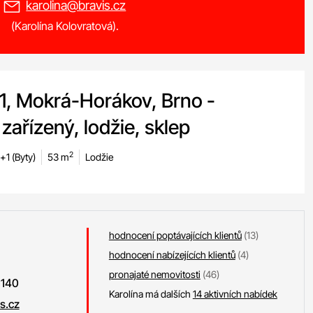
karolina@bravis.cz
(Karolína Kolovratová).
1, Mokrá-Horákov, Brno -
zařízený, lodžie, sklep
2
+1 (Byty)
53 m
Lodžie
hodnocení poptávajících klientů
(13)
hodnocení nabízejících klientů
(4)
pronajaté nemovitosti
(46)
 140
Karolína má dalších
14 aktivních nabídek
s.cz