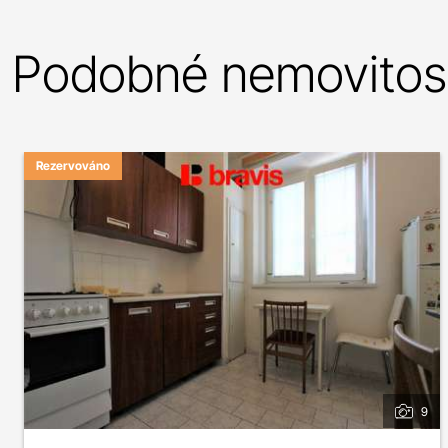
Podobné nemovitost
Rezervováno
9