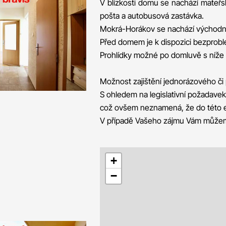
V blízkosti domu se nachází mateřská
pošta a autobusová zastávka.
Mokrá-Horákov se nachází východně
Před domem je k dispozici bezprob
Prohlídky možné po domluvě s níž
Možnost zajištění jednorázového či 
S ohledem na legislativní požadavek
což ovšem neznamená, že do této en.
V případě Vašeho zájmu Vám můžeme
+
−