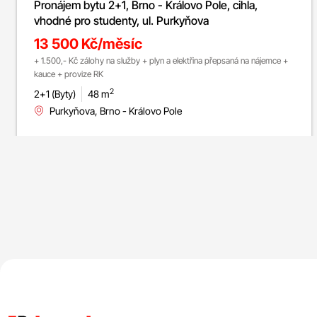
Pronájem bytu 2+1, Brno - Královo Pole, cihla,
vhodné pro studenty, ul. Purkyňova
13 500 Kč/měsíc
+ 1.500,- Kč zálohy na služby + plyn a elektřina přepsaná na nájemce +
kauce + provize RK
2
2+1 (Byty)
48 m
Purkyňova, Brno - Královo Pole