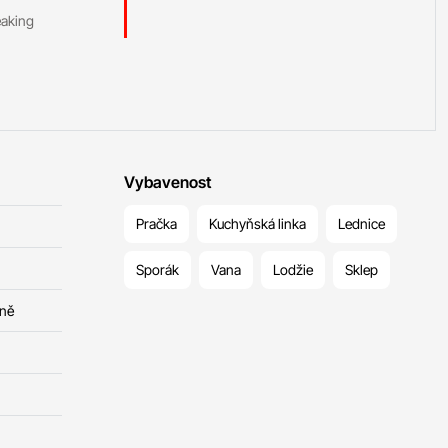
eaking
Vybavenost
Pračka
Kuchyňská linka
Lednice
Sporák
Vana
Lodžie
Sklep
čně