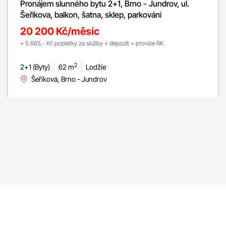
Pronájem slunného bytu 2+1, Brno - Jundrov, ul.
Šeříkova, balkon, šatna, sklep, parkování
20 200 Kč/měsíc
+ 5.665,- Kč poplatky za služby + depozit + provize RK
2
2+1 (Byty)
62 m
Lodžie
Šeříková, Brno - Jundrov