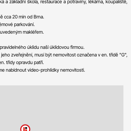
 a základní škola, restaurace a potraviny, lékárna, koupaliště,
 cca 20 min od Brna.
lémové parkování.
e uvedeným makléřem.
pravidelného úklidu naší úklidovou firmou.
 jeho zveřejnění, musí být nemovitost označena v en. třídě "G",
 třídy opravdu patří.
 nabídnout video-prohlídky nemovitosti.