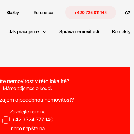
Služby
Reference
+420 725 811 144
CZ
Jak pracujeme
Správa nemovitostí
Kontakty
íte nemovitost v této lokalitě?
Máme zájemce o koupi.
 zájem o podobnou nemovitost?
Zavolejte nám na
+420 724 777 140
nebo napište na