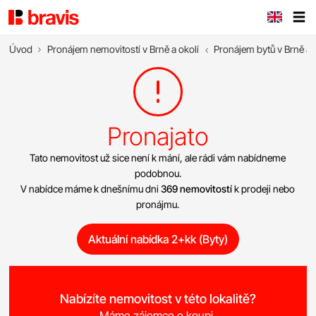
Úvod
Pronájem nemovitostí v Brně a okolí
Pronájem bytů v Brně a 
Pronajato
Tato nemovitost už sice není k mání, ale rádi vám nabídneme
podobnou.
V nabídce máme k dnešnímu dni
369 nemovitostí
k prodeji nebo
pronájmu.
Aktuální nabídka 2+kk (Byty)
Nabízíte nemovitost v této lokalitě?
Máme zájemce o koupi.