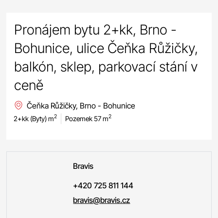
Pronájem bytu 2+kk, Brno -
Bohunice, ulice Čeňka Růžičky,
balkón, sklep, parkovací stání v
ceně
Čeňka Růžičky, Brno - Bohunice
2
2
2+kk (Byty) m
Pozemek 57 m
Bravis
+420 725 811 144
bravis@bravis.cz