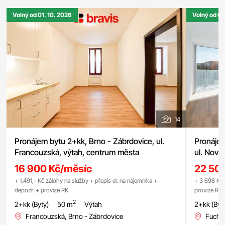
Volný od 01. 10. 2026
Volný od 01
14
Pronájem bytu 2+kk, Brno - Zábrdovice, ul.
Pronájem
Francouzská, výtah, centrum města
ul. Nové
chytrá d
16 900 Kč/měsíc
22 50
lodžie, s
+ 1.491,- Kč zálohy na služby + přepis el. na nájemníka +
+ 3 698 Kč 
depozit + provize RK
provize RK
2
2+kk (Byty)
50 m
Výtah
2+kk (Byt
Francouzská, Brno - Zábrdovice
Fuchso