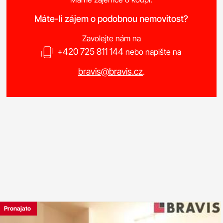
Máte-li zájem o podobnou nemovitost?
Zavolejte nám na
+420 725 811 144
nebo napište na
bravis@bravis.cz
.
Pronajato