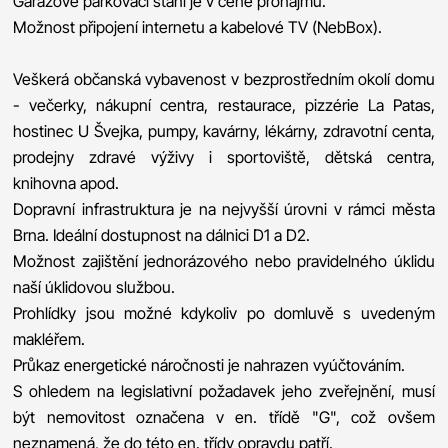
Garážové parkovací stání je v ceně pronájmu.
Možnost připojení internetu a kabelové TV (NebBox).
Veškerá občanská vybavenost v bezprostředním okolí domu
- večerky, nákupní centra, restaurace, pizzérie La Patas,
hostinec U Švejka, pumpy, kavárny, lékárny, zdravotní centa,
prodejny zdravé výživy i sportoviště, dětská centra,
knihovna apod.
Dopravní infrastruktura je na nejvyšší úrovni v rámci města
Brna. Ideální dostupnost na dálnici D1 a D2.
Možnost zajištění jednorázového nebo pravidelného úklidu
naší úklidovou službou.
Prohlídky jsou možné kdykoliv po domluvě s uvedeným
makléřem.
Průkaz energetické náročnosti je nahrazen vyúčtováním.
S ohledem na legislativní požadavek jeho zveřejnění, musí
být nemovitost označena v en. třídě "G", což ovšem
neznamená, že do této en. třídy opravdu patří.