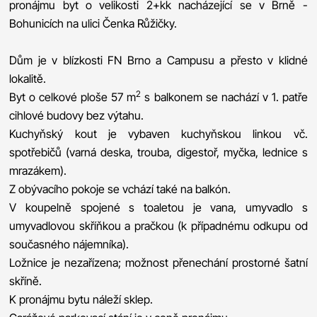
pronájmu byt o velikosti 2+kk nacházející se v Brně -
Bohunicích na ulici Čenka Růžičky.
Dům je v blízkosti FN Brno a Campusu a přesto v klidné
lokalitě.
2
Byt o celkové ploše 57 m
s balkonem se nachází v 1. patře
cihlové budovy bez výtahu.
Kuchyňský kout je vybaven kuchyňskou linkou vč.
spotřebičů (varná deska, trouba, digestoř, myčka, lednice s
mrazákem).
Z obývacího pokoje se vchází také na balkón.
V koupelně spojené s toaletou je vana, umyvadlo s
umyvadlovou skříňkou a pračkou (k případnému odkupu od
současného nájemníka).
Ložnice je nezařízena; možnost přenechání prostorné šatní
skříně.
K pronájmu bytu náleží sklep.