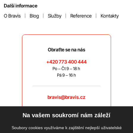
Další informace
O Bravis
Blog
Služby
Reference
Kontakty
Obraťte se na nás
+420 773 400 444
Po – Čt 9 – 18 h
Pá 9 – 16 h
bravis@bravis.cz
Na vašem soukromí nám záleží
Soubory cookies využíváme k zajištění nejlepší uživatelské