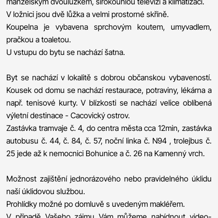
manželským dvoulůžkem, širokoúhlou televizí a klimatizací.
V ložnici jsou dvě lůžka a velmi prostorné skříně.
Koupelna je vybavena sprchovým koutem, umyvadlem,
pračkou a toaletou.
U vstupu do bytu se nachází šatna.
Byt se nachází v lokalitě s dobrou občanskou vybaveností.
Kousek od domu se nachází restaurace, potraviny, lékárna a
např. tenisové kurty. V blízkosti se nachází velice oblíbená
výletní destinace - Cacovický ostrov.
Zastávka tramvaje č. 4, do centra města cca 12min, zastávka
autobusu č. 44, č. 84, č. 57, noční linka č. N94 , trolejbus č.
25 jede až k nemocnici Bohunice a č. 26 na Kamenný vrch.
Možnost zajištění jednorázového nebo pravidelného úklidu
naší úklidovou službou.
Prohlídky možné po domluvě s uvedeným makléřem.
V případě Vašeho zájmu Vám můžeme nabídnout video-