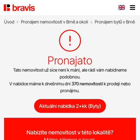
Úvod
Pronájem nemovitostí v Brně a okolí
Pronájem bytů v Brně a 
Pronajato
Tato nemovitost už sice není k mání, ale rádi vám nabídneme
podobnou.
V nabídce máme k dnešnímu dni
370 nemovitostí
k prodeji nebo
pronájmu.
Aktuální nabídka 2+kk (Byty)
Nabízíte nemovitost v této lokalitě?
Máme zájemce o koupi.