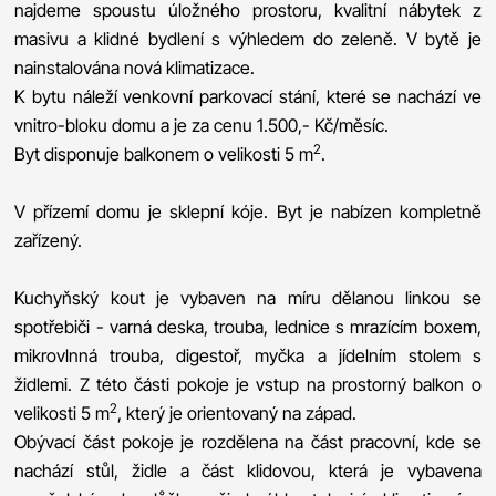
najdeme spoustu úložného prostoru, kvalitní nábytek z
masivu a klidné bydlení s výhledem do zeleně. V bytě je
nainstalována nová klimatizace.
K bytu náleží venkovní parkovací stání, které se nachází ve
vnitro-bloku domu a je za cenu 1.500,- Kč/měsíc.
2
Byt disponuje balkonem o velikosti 5 m
.
V přízemí domu je sklepní kóje. Byt je nabízen kompletně
zařízený.
Kuchyňský kout je vybaven na míru dělanou linkou se
spotřebiči - varná deska, trouba, lednice s mrazícím boxem,
mikrovlnná trouba, digestoř, myčka a jídelním stolem s
židlemi. Z této části pokoje je vstup na prostorný balkon o
2
velikosti 5 m
, který je orientovaný na západ.
Obývací část pokoje je rozdělena na část pracovní, kde se
nachází stůl, židle a část klidovou, která je vybavena