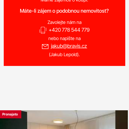
Máte-li zájem o podobnou nemovitost?
Zavolejte nám na
+420 778 544 779
nebo napište na
jakub@bravis.cz
(Jakub Lepold).
Pronajato