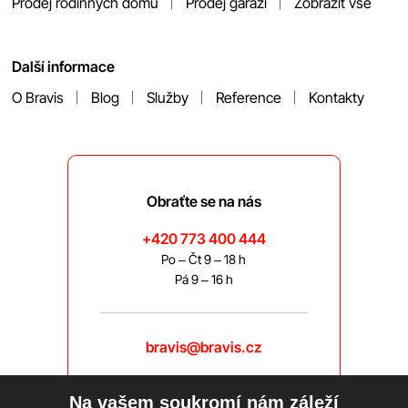
Prodej rodinných domů
Prodej garáží
Zobrazit vše
Další informace
O Bravis
Blog
Služby
Reference
Kontakty
Obraťte se na nás
+420 773 400 444
Po – Čt 9 – 18 h
Pá 9 – 16 h
bravis@bravis.cz
Na vašem soukromí nám záleží