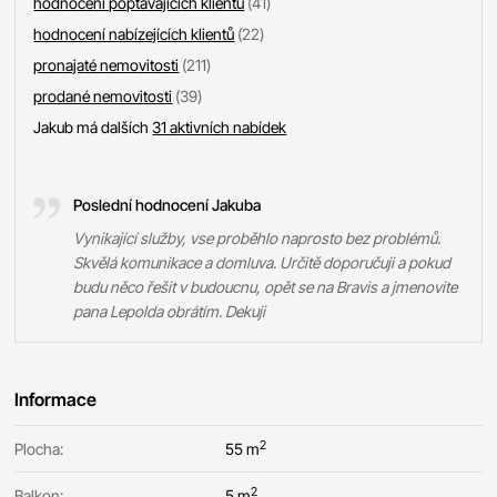
hodnocení poptávajících klientů
(41)
hodnocení nabízejících klientů
(22)
pronajaté nemovitosti
(211)
prodané nemovitosti
(39)
Jakub má dalších
31 aktivních nabídek
Poslední hodnocení Jakuba
Vynikající služby, vse proběhlo naprosto bez problémů.
Skvělá komunikace a domluva. Určitě doporučuji a pokud
budu něco řešit v budoucnu, opět se na Bravis a jmenovite
pana Lepolda obrátím. Dekuji
Informace
2
Plocha:
55 m
2
Balkon:
5 m