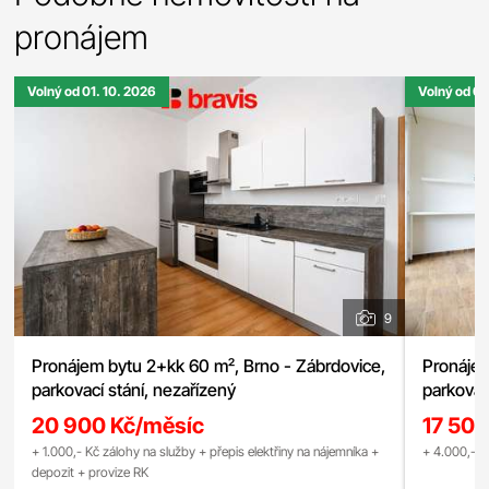
pronájem
Volný od 01. 10. 2026
Volný od 01
9
Pronájem bytu 2+kk 60 m², Brno - Zábrdovice,
Pronájem
parkovací stání, nezařízený
parkovac
20 900 Kč/měsíc
17 500
+ 1.000,- Kč zálohy na služby + přepis elektřiny na nájemníka +
+ 4.000,- K
depozit + provize RK