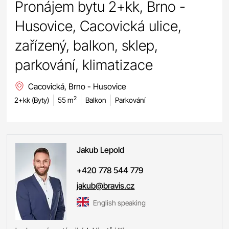
Pronájem bytu 2+kk, Brno -
Husovice, Cacovická ulice,
zařízený, balkon, sklep,
parkování, klimatizace
Cacovická, Brno - Husovice
2
2+kk (Byty)
55 m
Balkon
Parkování
Jakub
Lepold
+420 778 544 779
jakub@bravis.cz
English speaking