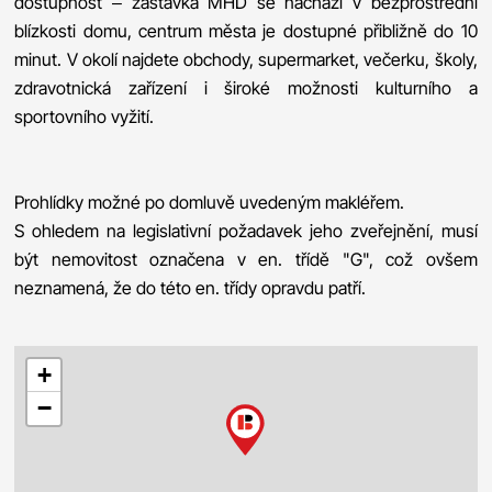
dostupnost – zastávka MHD se nachází v bezprostřední
blízkosti domu, centrum města je dostupné přibližně do 10
minut. V okolí najdete obchody, supermarket, večerku, školy,
zdravotnická zařízení i široké možnosti kulturního a
sportovního vyžití.
Prohlídky možné po domluvě uvedeným makléřem.
S ohledem na legislativní požadavek jeho zveřejnění, musí
být nemovitost označena v en. třídě "G", což ovšem
neznamená, že do této en. třídy opravdu patří.
+
−