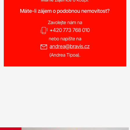
Máte-li zájem o podobnou nemovitost?
Zavolejte nám na
+420 773 768 010
nebo napište na
andrea@bravis.cz
(Andrea Tipoa).