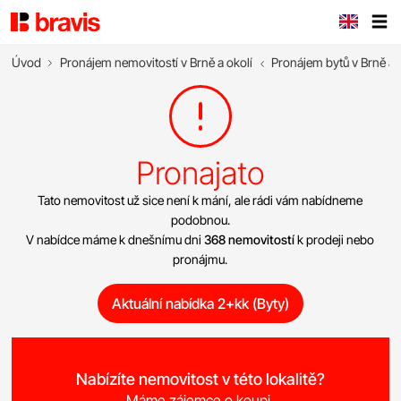
Úvod
Pronájem nemovitostí v Brně a okolí
Pronájem bytů v Brně a 
Pronajato
Tato nemovitost už sice není k mání, ale rádi vám nabídneme
podobnou.
V nabídce máme k dnešnímu dni
368 nemovitostí
k prodeji nebo
pronájmu.
Aktuální nabídka 2+kk (Byty)
Nabízíte nemovitost v této lokalitě?
Máme zájemce o koupi.