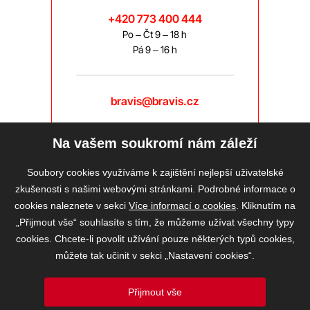
+420 773 400 444
Po – Čt 9 – 18 h
Pá 9 – 16 h
bravis@bravis.cz
Na vašem soukromí nám záleží
Soubory cookies využíváme k zajištění nejlepší uživatelské
zkušenosti s našimi webovými stránkami. Podrobné informace o
cookies naleznete v sekci
Více informací o cookies
. Kliknutím na
„Přijmout vše“ souhlasíte s tím, že můžeme užívat všechny typy
cookies. Chcete-li povolit užívání pouze některých typů cookies,
můžete tak učinit v sekci „Nastavení cookies“.
Přijmout vše
2026 © BRAVIS REALITY, s.r.o.