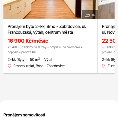
14
Pronájem bytu 2+kk, Brno - Zábrdovice, ul.
Pronájem
Francouzská, výtah, centrum města
ul. Nové
chytrá d
16 900 Kč/měsíc
22 50
lodžie, s
+ 1.491,- Kč zálohy na služby + přepis el. na nájemníka +
+ 3 698 Kč 
depozit + provize RK
provize RK
2
2+kk (Byty)
50 m
Výtah
2+kk (Byt
Francouzská, Brno - Zábrdovice
Fuchso
Pronájem nemovitostí