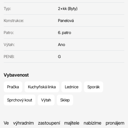
Typ:
2+kk (Byty)
Konstrukce:
Panelová
Patro:
6. patro
Výtah:
Ano
PENB:
G
Vybavenost
Pračka
Kuchyňská linka
Lednice
Sporák
Sprchový kout
Výtah
Sklep
Ve výhradním zastoupení majitele nabízíme pronájem