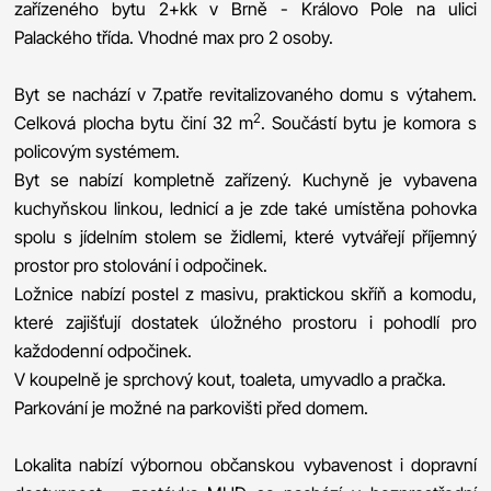
zařízeného bytu 2+kk v Brně - Královo Pole na ulici
Palackého třída. Vhodné max pro 2 osoby.
Byt se nachází v 7.patře revitalizovaného domu s výtahem.
2
Celková plocha bytu činí 32 m
. Součástí bytu je komora s
policovým systémem.
Byt se nabízí kompletně zařízený. Kuchyně je vybavena
kuchyňskou linkou, lednicí a je zde také umístěna pohovka
spolu s jídelním stolem se židlemi, které vytvářejí příjemný
prostor pro stolování i odpočinek.
Ložnice nabízí postel z masivu, praktickou skříň a komodu,
které zajišťují dostatek úložného prostoru i pohodlí pro
každodenní odpočinek.
V koupelně je sprchový kout, toaleta, umyvadlo a pračka.
Parkování je možné na parkovišti před domem.
Lokalita nabízí výbornou občanskou vybavenost i dopravní