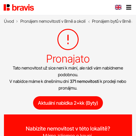
Úvod
Pronájem nemovitostí v Brně a okolí
Pronájem bytů v Brně a 
Pronajato
Tato nemovitost už sice není k mání, ale rádi vám nabídneme
podobnou.
V nabídce máme k dnešnímu dni
371 nemovitostí
k prodeji nebo
pronájmu.
Aktuální nabídka 2+kk (Byty)
Nabízíte nemovitost v této lokalitě?
Máme zájemce o koupi.