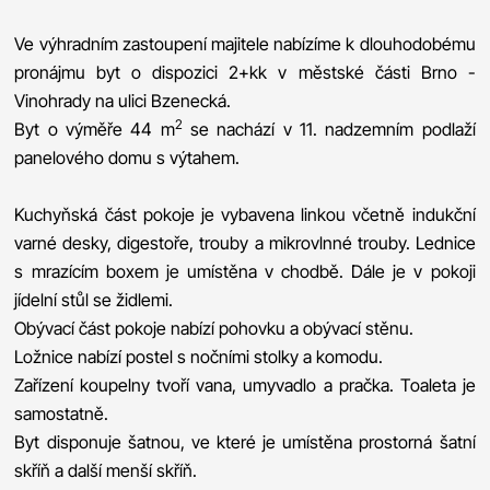
Ve výhradním zastoupení majitele nabízíme k dlouhodobému
pronájmu byt o dispozici 2+kk v městské části Brno -
Vinohrady na ulici Bzenecká.
2
Byt o výměře 44 m
se nachází v 11. nadzemním podlaží
panelového domu s výtahem.
Kuchyňská část pokoje je vybavena linkou včetně indukční
varné desky, digestoře, trouby a mikrovlnné trouby. Lednice
s mrazícím boxem je umístěna v chodbě. Dále je v pokoji
jídelní stůl se židlemi.
Obývací část pokoje nabízí pohovku a obývací stěnu.
Ložnice nabízí postel s nočními stolky a komodu.
Zařízení koupelny tvoří vana, umyvadlo a pračka. Toaleta je
samostatně.
Byt disponuje šatnou, ve které je umístěna prostorná šatní
skříň a další menší skříň.