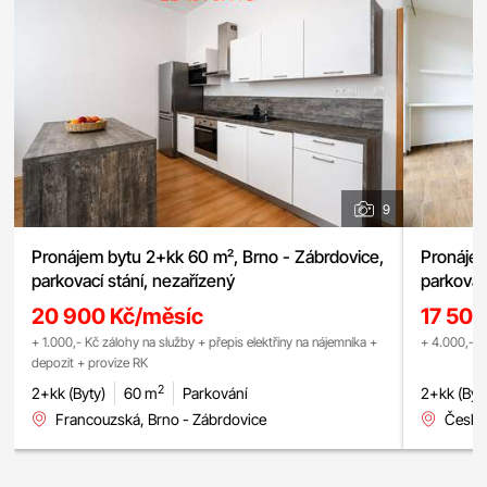
9
Pronájem bytu 2+kk 60 m², Brno - Zábrdovice,
Pronájem
parkovací stání, nezařízený
parkovac
20 900 Kč/měsíc
17 500
+ 1.000,- Kč zálohy na služby + přepis elektřiny na nájemníka +
+ 4.000,- K
depozit + provize RK
2
2+kk (Byty)
60 m
Parkování
2+kk (Byt
Francouzská, Brno - Zábrdovice
Česká