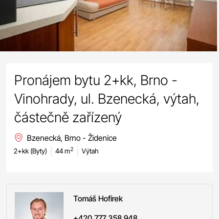
Pronájem bytu 2+kk, Brno -
Vinohrady, ul. Bzenecká, výtah,
částečně zařízený
Bzenecká, Brno - Židenice
2
2+kk (Byty)
44 m
Výtah
Tomáš
Hofírek
+420 777 358 948