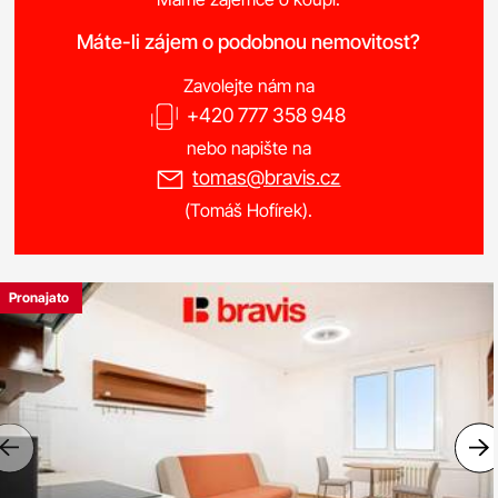
Máte-li zájem o podobnou nemovitost?
Zavolejte nám na
+420 777 358 948
nebo napište na
tomas@bravis.cz
(Tomáš Hofírek).
Pronajato
Previous