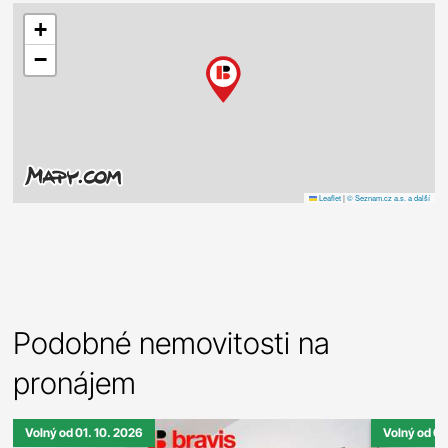
+
−
Leaflet
|
© Seznam.cz a.s. a další
Podobné nemovitosti na
pronájem
Volný od 01. 10. 2026
Volný od 01