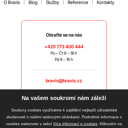
O Bravis
Blog
Služby
Reference
Kontakty
Obraťte se na nás
+420 773 400 444
Po – Čt 9 – 18 h
Pá 9 – 16 h
bravis@bravis.cz
Na vašem soukromí nám záleží
Soubory cookies využíváme k zajištění nejlepší uživatelské
zkušenosti s našimi webovými stránkami. Podrobné informace o
cookies naleznete v sekci
Více informací o cookies
. Kliknutím na