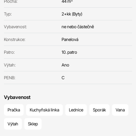
2
Plocha:
44 m
Typ:
2+kk (Byty)
Vybavenost:
ne nebo částečně
Konstrukce:
Panelová
Patro:
10. patro
Výtah:
Ano
PENB:
C
Vybavenost
Pračka
Kuchyňská linka
Lednice
Sporák
Vana
Výtah
Sklep