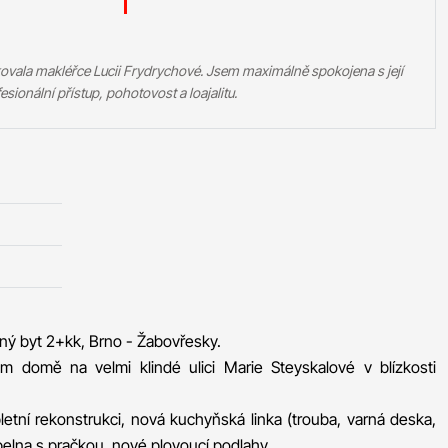
ovala makléřce Lucii Frydrychové. Jsem maximálně spokojena s její
esionální přístup, pohotovost a loajalitu.
ý byt 2+kk, Brno - Žabovřesky.
 domě na velmi klindé ulici Marie Steyskalové v blízkosti
etní rekonstrukci, nová kuchyňská linka (trouba, varná deska,
pelna s pračkou, nové plovoucí podlahy.