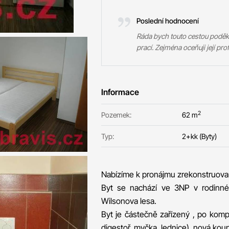
Poslední hodnocení
Ráda bych touto cestou poděk
prací. Zejména oceňuji její prof
Informace
2
Pozemek:
62 m
Typ:
2+kk (Byty)
Nabízíme k pronájmu zrekonstruovan
Byt se nachází ve 3NP v rodinném
Wilsonova lesa.
Byt je částečně zařízený , po kompl
digestoř, myčka, lednice), nová kou