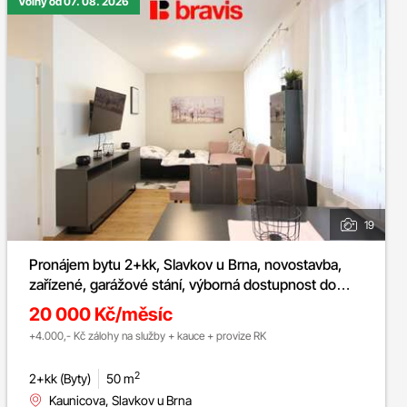
Volný od 07. 08. 2026
19
Pronájem bytu 2+kk, Slavkov u Brna, novostavba,
zařízené, garážové stání, výborná dostupnost do
Brna, ul. Kaunicova
20 000 Kč/měsíc
+4.000,- Kč zálohy na služby + kauce + provize RK
2
2+kk (Byty)
50 m
Kaunicova, Slavkov u Brna