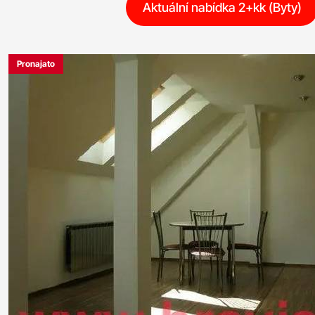
Aktuální nabídka 2+kk (Byty)
Pronajato