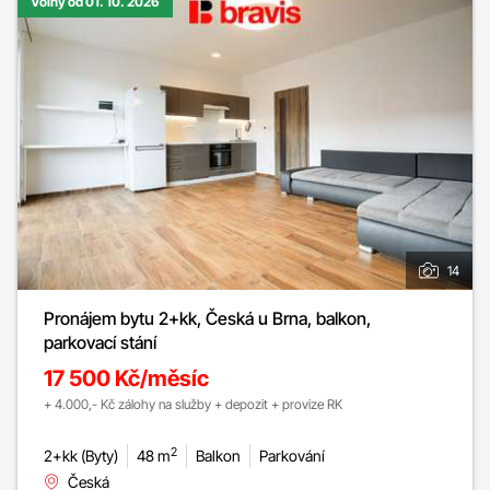
Volný od 01. 10. 2026
14
Pronájem bytu 2+kk, Česká u Brna, balkon,
parkovací stání
17 500 Kč/měsíc
+ 4.000,- Kč zálohy na služby + depozit + provize RK
2
2+kk (Byty)
48 m
Balkon
Parkování
Česká