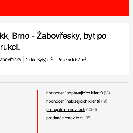
k, Brno - Žabovřesky, byt po
rukci.
Žabovřesky
2
2
2+kk (Byty) m
Pozemek 62 m
hodnocení poptávajících klientů
(18)
hodnocení nabízejících klientů
(18)
pronajaté nemovitosti
(1064)
prodané nemovitosti
(38)