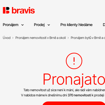
Pronájem
Prodej
Pro klienty hledáme
D
Úvod
Pronájem nemovitostí v Brně a okolí
Pronájem bytů v Brně a o
Pronajat
Tato nemovitost už sice není k mání, ale rádi vám nabíd
V nabídce máme k dnešnímu dni
370 nemovitostí
k prodeji