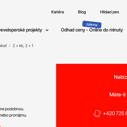
Kariéra
Blog
Hlídací pes
eveloperské projekty
Odhad ceny - Online do minuty
kolí
2 + kk, 2 + 1
Nabíz
o
Máte-li
neme podobnou.
+420 725 8
 nebo pronájmu.