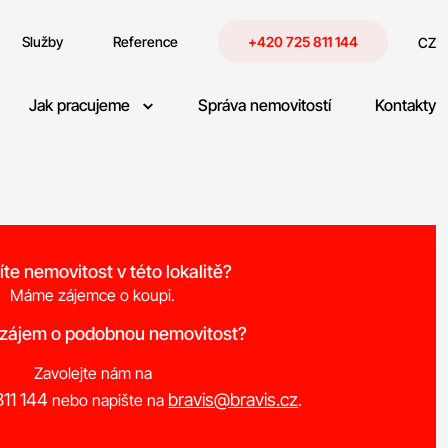
Služby
Reference
+420 725 811 144
CZ
Jak pracujeme
Správa nemovitostí
Kontakty
íte nemovitost v této lokalitě?
Máme zájemce o koupi.
 zájem o podobnou nemovitost?
Zavolejte nám na
11 144
bravis@bravis.cz
nebo napište na
.