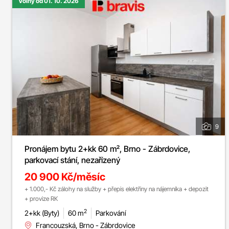
Volný od 01. 10. 2026
9
Pronájem bytu 2+kk 60 m², Brno - Zábrdovice,
parkovací stání, nezařízený
20 900 Kč/měsíc
+ 1.000,- Kč zálohy na služby + přepis elektřiny na nájemníka + depozit
+ provize RK
2
2+kk (Byty)
60 m
Parkování
Francouzská, Brno - Zábrdovice