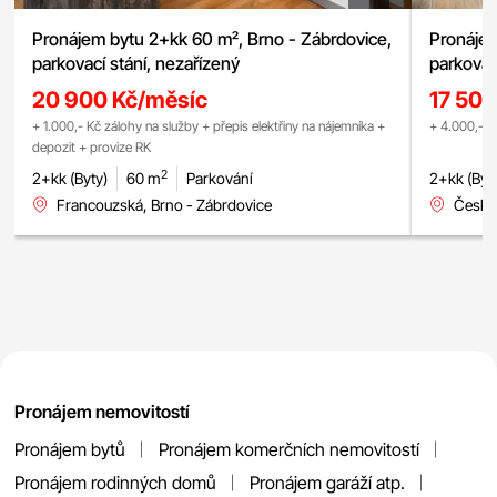
Pronájem bytu 2+kk 60 m², Brno - Zábrdovice,
Pronájem
parkovací stání, nezařízený
parkovac
20 900 Kč/měsíc
17 500
+ 1.000,- Kč zálohy na služby + přepis elektřiny na nájemníka +
+ 4.000,- K
depozit + provize RK
2
2+kk (Byty)
60 m
Parkování
2+kk (Byt
Francouzská, Brno - Zábrdovice
Česká
Pronájem nemovitostí
Pronájem bytů
Pronájem komerčních nemovitostí
Pronájem rodinných domů
Pronájem garáží atp.