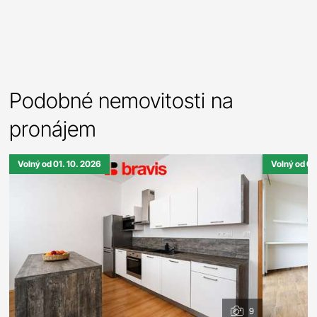
Podobné nemovitosti na
pronájem
Volný od 01. 10. 2026
Volný od 01
9