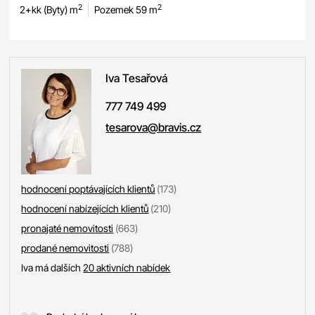
2
2
2+kk (Byty) m
Pozemek 59 m
Iva
Tesařová
777 749 499
tesarova@bravis.cz
hodnocení poptávajících klientů
(173)
hodnocení nabízejících klientů
(210)
pronajaté nemovitosti
(663)
prodané nemovitosti
(788)
Iva má dalších
20 aktivních nabídek