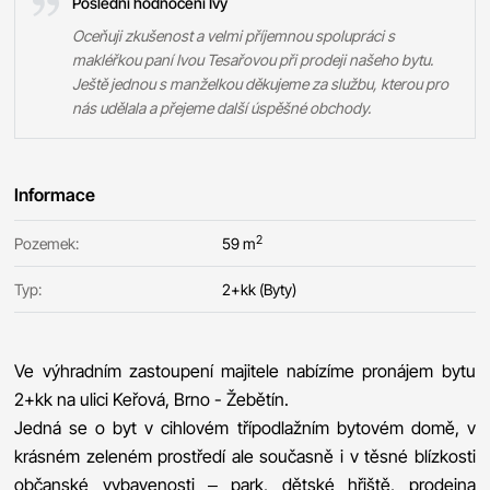
Poslední hodnocení Ivy
Oceňuji zkušenost a velmi příjemnou spolupráci s
makléřkou paní Ivou Tesařovou při prodeji našeho bytu.
Ještě jednou s manželkou děkujeme za službu, kterou pro
nás udělala a přejeme další úspěšné obchody.
Informace
2
Pozemek:
59 m
Typ:
2+kk (Byty)
Ve výhradním zastoupení majitele nabízíme pronájem bytu
2+kk na ulici Keřová, Brno - Žebětín.
Jedná se o byt v cihlovém třípodlažním bytovém domě, v
krásném zeleném prostředí ale současně i v těsné blízkosti
občanské vybavenosti – park, dětské hřiště, prodejna