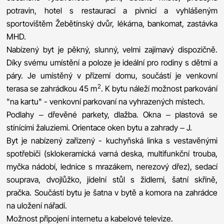
potravin, hotel s restaurací a pivnicí a vyhlášeným
sportovištěm Žebětínský dvůr, lékárna, bankomat, zastávka
MHD.
Nabízený byt je pěkný, slunný, velmi zajímavý dispozičně.
Díky svému umístění a poloze je ideální pro rodiny s dětmi a
páry. Je umístěný v přízemí domu, součástí je venkovní
2
terasa se zahrádkou 45 m
. K bytu náleží možnost parkování
"na kartu" - venkovní parkovaní na vyhrazených místech.
Podlahy – dřevěné parkety, dlažba. Okna – plastová se
stínícími žaluziemi. Orientace oken bytu a zahrady – J.
Byt je nabízený zařízený - kuchyňská linka s vestavěnými
spotřebiči (sklokeramická varná deska, multifunkční trouba,
myčka nádobí, lednice s mrazákem, nerezový dřez), sedací
souprava, dvojlůžko, jídelní stůl s židlemi, šatní skříně,
pračka. Součástí bytu je šatna v bytě a komora na zahrádce
na uložení nářadí.
Možnost připojení internetu a kabelové televize.