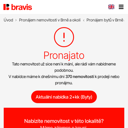
Úvod
Pronájem nemovitostí v Brně a okolí
Pronájem bytů v Brně a 
Pronajato
Tato nemovitost už sice není k mání, ale rádi vám nabídneme
podobnou.
V nabídce máme k dnešnímu dni
370 nemovitostí
k prodeji nebo
pronájmu.
Aktuální nabídka 2+kk (Byty)
Nabízíte nemovitost v této lokalitě?
Máme zájemce o koupi.