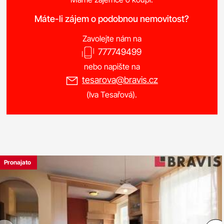
Máte-li zájem o podobnou nemovitost?
Zavolejte nám na
777749499
nebo napište na
tesarova@bravis.cz
(Iva Tesařová).
Pronajato