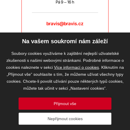
Pá 9 – 16 h
bravis@bravis.cz
Na vašem soukromí nám záleží
Soubory cookies využíváme k zajištění nejlepší uživatelské
zkušenosti s našimi webovými stránkami. Podrobné informace o
cookies naleznete v sekci
Více informací o cookies
. Kliknutím na
„Přijmout vše“ souhlasíte s tím, že můžeme užívat všechny typy
cookies. Chcete-li povolit užívání pouze některých typů cookies,
můžete tak učinit v sekci „Nastavení cookies“.
Přijmout vše
2026 © BRAVIS REALITY, s.r.o.
Nepřijmout cookies
Informace o ochraně osobních údajů
VOS