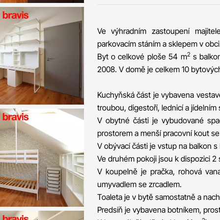
Ve výhradním zastoupení majite
parkovacím stáním a sklepem v obci
2
Byt o celkové ploše 54 m
s balko
2008. V domě je celkem 10 bytových
Kuchyňská část je vybavena vestav
troubou, digestoří, lednicí a jídelním
V obytné části je vybudované spa
prostorem a menší pracovní kout se s
V obývací části je vstup na balkon 
Ve druhém pokoji jsou k dispozici 2 
V koupelně je pračka, rohová van
umyvadlem se zrcadlem.
Toaleta je v bytě samostatně a nachá
Predsíň je vybavena botníkem, prost