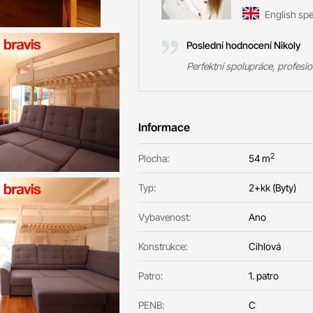
English sp
Poslední hodnocení Nikoly
Perfektní spolupráce, profesio
Informace
2
Plocha:
54 m
Typ:
2+kk (Byty)
Vybavenost:
Ano
Konstrukce:
Cihlová
Patro:
1. patro
PENB:
C