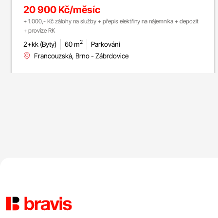
20 900 Kč/měsíc
+ 1.000,- Kč zálohy na služby + přepis elektřiny na nájemníka + depozit
+ provize RK
2
2+kk (Byty)
60 m
Parkování
Francouzská, Brno - Zábrdovice