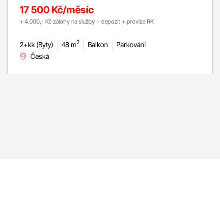
17 500 Kč/měsíc
+ 4.000,- Kč zálohy na služby + depozit + provize RK
2
2+kk (Byty)
48 m
Balkon
Parkování
Česká