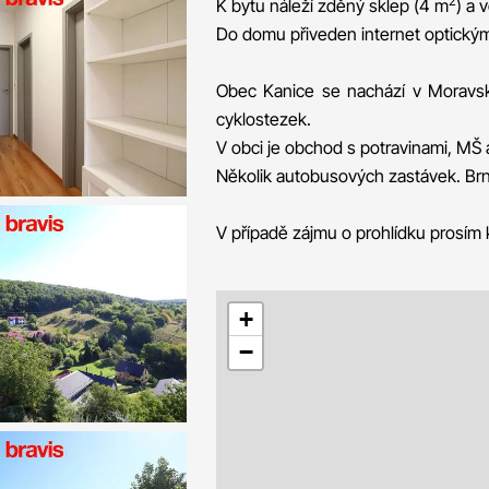
2
K bytu náleží zděný sklep (4 m
) a 
Do domu přiveden internet optický
Obec Kanice se nachází v Moravské
cyklostezek.
V obci je obchod s potravinami, MŠ a
Několik autobusových zastávek. Br
V případě zájmu o prohlídku prosím
+
−