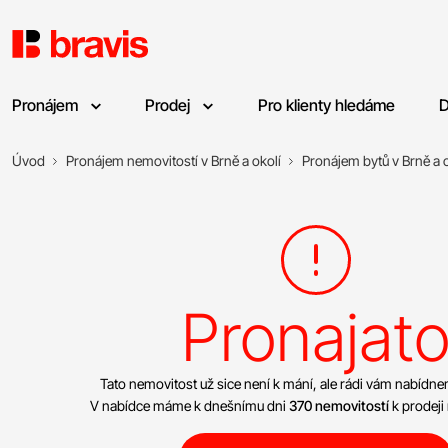
Pronájem
Prodej
Pro klienty hledáme
D
Úvod
Pronájem nemovitostí v Brně a okolí
Pronájem bytů v Brně a o
Pronajat
Tato nemovitost už sice není k mání, ale rádi vám nabíd
V nabídce máme k dnešnímu dni
370 nemovitostí
k prodeji