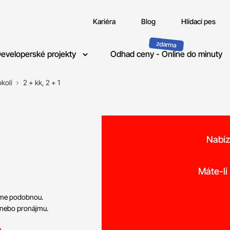
Kariéra
Blog
Hlídací pes
eveloperské projekty
Odhad ceny - Online do minuty
kolí
2 + kk, 2 + 1
Nabíz
o
Máte-li
neme podobnou.
 nebo pronájmu.