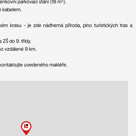
2
venkovní parkovací stání (18 m
).
m kabelem.
m krasu - je zde nádherná příroda, plno turistických tras a
 ZŠ do 9. třídy.
no vzdálené 9 km.
 kontaktujte uvedeného makléře.