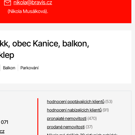
nikola@bravis.cz
(Nikola Musálková).
kk, obec Kanice, balkon,
klep
Balkon
Parkování
hodnocení poptávajících klientů
(53)
hodnocení nabízejících klientů
(91)
pronajaté nemovitosti
(470)
 071
prodané nemovitosti
(37)
.cz