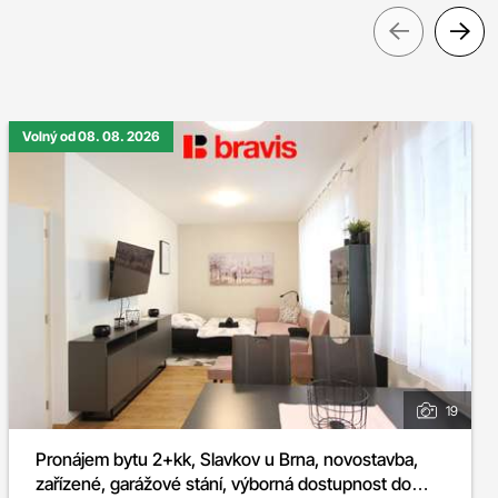
Pre
Volný od 08. 08. 2026
19
Pronájem bytu 2+kk, Slavkov u Brna, novostavba,
zařízené, garážové stání, výborná dostupnost do