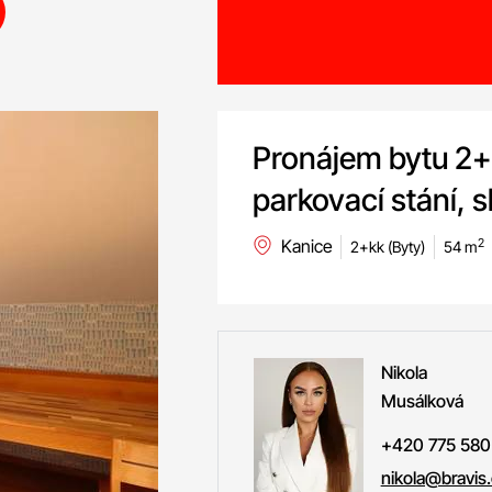
Pronájem bytu 2+
parkovací stání, s
Kanice
2
2+kk (Byty)
54 m
Nikola
Musálková
+420 775 580
nikola@bravis