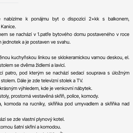
le nabízíme k ponájmu byt o dispozici 2+kk s balkonem,
 Kanice.
nem se nachází v 1.patře bytového domu postaveného v roce
 jednotek a je postaven ve svahu.
ěnou kuchyňskou linkou se sklokeramickou varnou deskou, el.
 stolem se dvěma židlemi a lavicí.
cí patro, pod kterým se nachází sedací souprava s úložným
tolem. Dále je zde televizní stolek a TV.
s krásným výhledem, kde je venkovní nábytek.
stoly, prostorná vestavěná skříň, police, komody.
a, komoda na rucniky, skříňka pod umyvadlem a skříňka nad
zí se zde vlastní plynový kotel.
ornou šatní skříní a komodou.