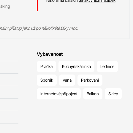
Nikola má dalších
39 aktivních nabídek
eaking
nální přístup jako už po několikáté.Diky moc.
Vybavenost
Pračka
Kuchyňská linka
Lednice
Sporák
Vana
Parkování
Internetové připojení
Balkon
Sklep