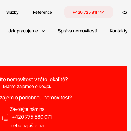
Služby
Reference
+420 725 811 144
CZ
Jak pracujeme
Správa nemovitostí
Kontakty
íte nemovitost v této lokalitě?
Máme zájemce o koupi.
 zájem o podobnou nemovitost?
Zavolejte nám na
+420 775 580 071
nebo napište na