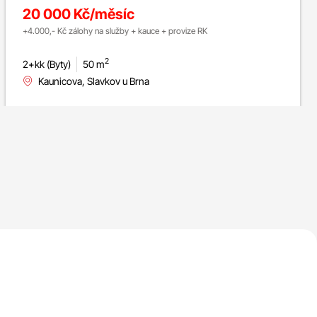
Brna, ul. Kaunicova
20 000 Kč/měsíc
+4.000,- Kč zálohy na služby + kauce + provize RK
2
2+kk (Byty)
50 m
Kaunicova, Slavkov u Brna