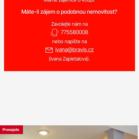
Máte-li zájem o podobnou nemovitost?
Zavolejte nám na
775580008
nebo napište na
ivana@bravis.cz
(Ivana Zapletalová).
Pronajato