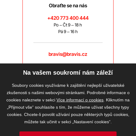
Obraťte se na nás
+420 773 400 444
Po – Čt 9 – 18 h
Pá 9 – 16 h
bravis@bravis.cz
Na vašem soukromí nám záleží
Soubory cookies využíváme k zajištění nejlepší uživatelské
zkušenosti s našimi webovými stránkami. Podrobné informace o
cookies naleznete v sekci
Více informací o cookies
. Kliknutím na
„Přijmout vše“ souhlasíte s tím, že můžeme užívat všechny typy
cookies. Chcete-li povolit užívání pouze některých typů cookies,
můžete tak učinit v sekci „Nastavení cookies“.