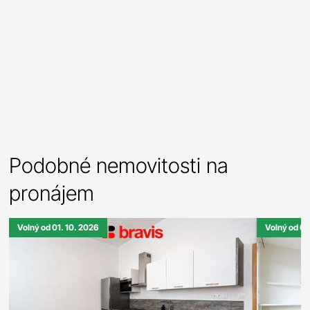
Podobné nemovitosti na
pronájem
Volný od 01. 10. 2026
Volný od 01