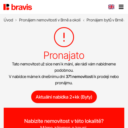
Úvod
Pronájem nemovitostí v Brně a okolí
Pronájem bytů v Brně a 
Pronajato
Tato nemovitost už sice není k mání, ale rádi vám nabídneme
podobnou.
V nabídce máme k dnešnímu dni
371 nemovitostí
k prodeji nebo
pronájmu.
Aktuální nabídka 2+kk (Byty)
Nabízíte nemovitost v této lokalitě?
Máme zájemce o koupi.