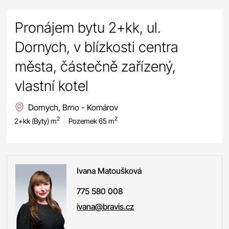
Pronájem bytu 2+kk, ul.
Dornych, v blízkosti centra
města, částečně zařízený,
vlastní kotel
Dornych, Brno - Komárov
2
2
2+kk (Byty) m
Pozemek 65 m
Ivana
Matoušková
775 580 008
ivana@bravis.cz