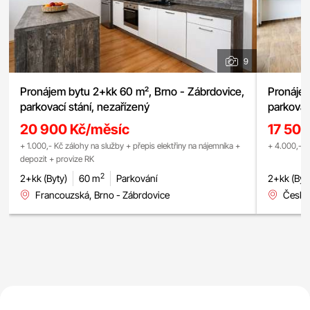
9
Pronájem bytu 2+kk 60 m², Brno - Zábrdovice,
Pronájem
parkovací stání, nezařízený
parkovac
20 900 Kč/měsíc
17 500
+ 1.000,- Kč zálohy na služby + přepis elektřiny na nájemníka +
+ 4.000,- K
depozit + provize RK
2
2+kk (Byty)
60 m
Parkování
2+kk (Byt
Francouzská, Brno - Zábrdovice
Česká