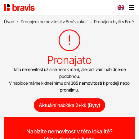
Úvod
Pronájem nemovitostí v Brně a okolí
Pronájem bytů v Brně a 
Pronajato
Tato nemovitost už sice není k mání, ale rádi vám nabídneme
podobnou.
V nabídce máme k dnešnímu dni
365 nemovitostí
k prodeji nebo
pronájmu.
Aktuální nabídka 2+kk (Byty)
Nabízíte nemovitost v této lokalitě?
Máme zájemce o koupi.