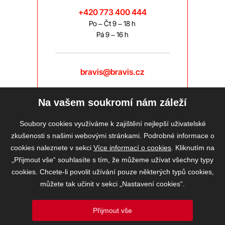
+420 773 400 444
Po – Čt 9 – 18 h
Pá 9 – 16 h
bravis@bravis.cz
Na vašem soukromí nám záleží
Soubory cookies využíváme k zajištění nejlepší uživatelské
zkušenosti s našimi webovými stránkami. Podrobné informace o
cookies naleznete v sekci
Více informací o cookies
. Kliknutím na
„Přijmout vše“ souhlasíte s tím, že můžeme užívat všechny typy
cookies. Chcete-li povolit užívání pouze některých typů cookies,
můžete tak učinit v sekci „Nastavení cookies“.
Přijmout vše
2026 © BRAVIS REALITY, s.r.o.