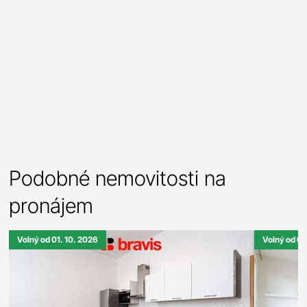
Podobné nemovitosti na
pronájem
Volný od 01. 10. 2026
Volný od 01