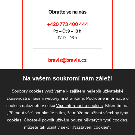
Obraťte se na nás
+420 773 400 444
Po – Čt 9 – 18 h
Pá 9 – 16 h
bravis@bravis.cz
Na vašem soukromí nám záleží
Soubory cookies využíváme k zajištění nejlepší uživatelské
zkušenosti s našimi webovými stránkami. Podrobné informace o
cookies naleznete v sekci
Více informací o cookies
. Kliknutím na
„Přijmout vše“ souhlasíte s tím, že můžeme užívat všechny typy
cookies. Chcete-li povolit užívání pouze některých typů cookies,
můžete tak učinit v sekci „Nastavení cookies“.