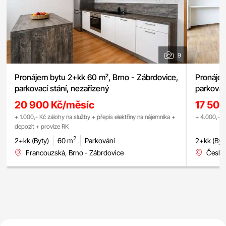
9
Pronájem bytu 2+kk 60 m², Brno - Zábrdovice,
Pronájem
parkovací stání, nezařízený
parkovac
20 900 Kč/měsíc
17 500
+ 1.000,- Kč zálohy na služby + přepis elektřiny na nájemníka +
+ 4.000,- K
depozit + provize RK
2
2+kk (Byty)
60 m
Parkování
2+kk (Byt
Francouzská, Brno - Zábrdovice
Česká