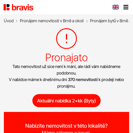
Úvod
Pronájem nemovitostí v Brně a okolí
Pronájem bytů v Brně a 
Pronajato
Tato nemovitost už sice není k mání, ale rádi vám nabídneme
podobnou.
V nabídce máme k dnešnímu dni
370 nemovitostí
k prodeji nebo
pronájmu.
Aktuální nabídka 2+kk (Byty)
Nabízíte nemovitost v této lokalitě?
Máme zájemce o koupi.