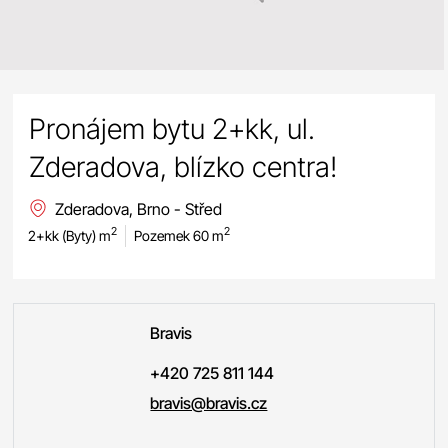
Pronájem bytu 2+kk, ul.
Zderadova, blízko centra!
Zderadova, Brno - Střed
2
2
2+kk (Byty) m
Pozemek 60 m
Bravis
+420 725 811 144
bravis@bravis.cz