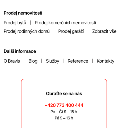
Prodej nemovitostí
Prodej bytů
Prodej komerčních nemovitostí
Prodej rodinných domů
Prodej garáží
Zobrazit vše
Další informace
O Bravis
Blog
Služby
Reference
Kontakty
Obraťte se na nás
+420 773 400 444
Po – Čt 9 – 18 h
Pá 9 – 16 h