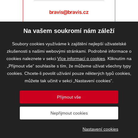
bravis@bravis.cz
Na vašem soukromí nám záleží
Soubory cookies využíváme k zajištění nejlepší uživatelské
zkušenosti s našimi webovými stránkami. Podrobné informace o
cookies naleznete v sekci
Více informací o cookies
. Kliknutím na
„Přijmout vše“ souhlasíte s tím, že můžeme užívat všechny typy
cookies. Chcete-li povolit užívání pouze některých typů cookies,
můžete tak učinit v sekci „Nastavení cookies“.
Přijmout vše
2026 © BRAVIS REALITY, s.r.o.
Nepřijmout cookies
Informace o ochraně osobních údajů
VOS
Nastavení cookies
Nastavení cookies