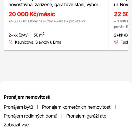
novostavba, zařízené, garážové stání, výborná
ul. Nové
dostupnost do Brna, ul. Kaunicova
chytrá d
20 000 Kč/měsíc
22 50
lodžie, s
+4.000,- Kč zálohy na služby + kauce + provize RK
+ 3 698 Kč 
provize RK
2
2+kk (Byty)
50 m
2+kk (Byt
Kaunicova, Slavkov u Brna
Fuchso
Pronájem nemovitostí
Pronájem bytů
Pronájem komerčních nemovitostí
Pronájem rodinných domů
Pronájem garáží atp.
Zobrazit vše