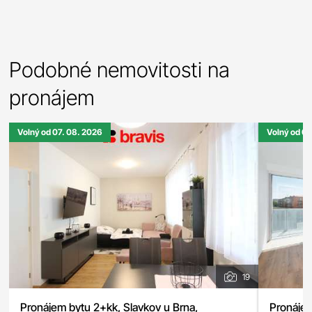
Podobné nemovitosti na
pronájem
Volný od 07. 08. 2026
Volný od 01
19
Pronájem bytu 2+kk, Slavkov u Brna,
Pronájem