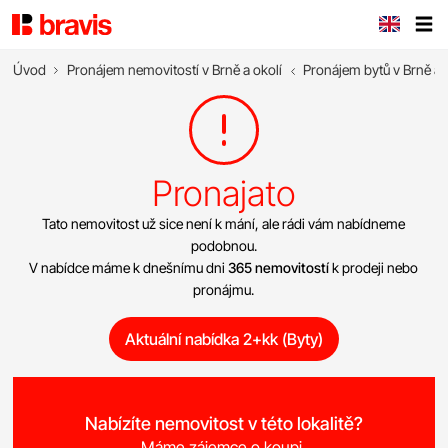
Úvod
Pronájem nemovitostí v Brně a okolí
Pronájem bytů v Brně a 
Pronajato
Tato nemovitost už sice není k mání, ale rádi vám nabídneme
podobnou.
V nabídce máme k dnešnímu dni
365 nemovitostí
k prodeji nebo
pronájmu.
Aktuální nabídka 2+kk (Byty)
Nabízíte nemovitost v této lokalitě?
Máme zájemce o koupi.