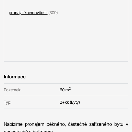
pronajaté nemovitosti
(309)
Informace
2
Pozemek:
60 m
Typ:
2+kk (Byty)
Nabízíme pronájem pěkného, částečně zařízeného bytu v
novostavbě s balkonem.