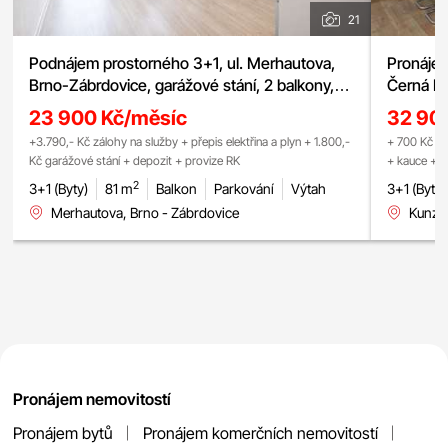
21
Podnájem prostorného 3+1, ul. Merhautova,
Pronájem
Brno-Zábrdovice, garážové stání, 2 balkony,
Černá Po
centrum města
23 900 Kč/měsíc
32 90
+3.790,- Kč zálohy na služby + přepis elektřina a plyn + 1.800,-
+ 700 Kč (1 
Kč garážové stání + depozit + provize RK
+ kauce + p
2
3+1 (Byty)
81 m
Balkon
Parkování
Výtah
3+1 (Byty)
Merhautova, Brno - Zábrdovice
Kunzov
Pronájem nemovitostí
Pronájem bytů
Pronájem komerčních nemovitostí