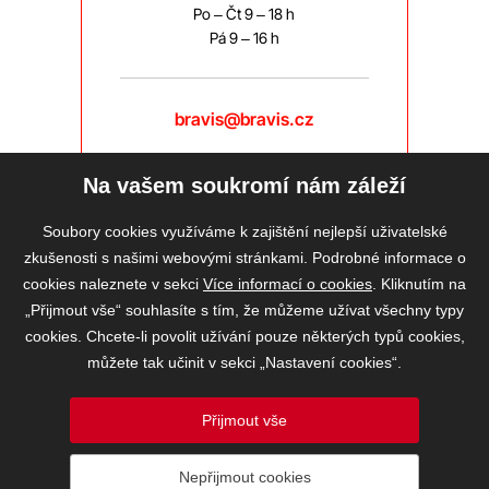
Po – Čt 9 – 18 h
Pá 9 – 16 h
bravis@bravis.cz
Na vašem soukromí nám záleží
Soubory cookies využíváme k zajištění nejlepší uživatelské
zkušenosti s našimi webovými stránkami. Podrobné informace o
cookies naleznete v sekci
Více informací o cookies
. Kliknutím na
„Přijmout vše“ souhlasíte s tím, že můžeme užívat všechny typy
cookies. Chcete-li povolit užívání pouze některých typů cookies,
můžete tak učinit v sekci „Nastavení cookies“.
Přijmout vše
2026 © BRAVIS REALITY, s.r.o.
Nepřijmout cookies
Informace o ochraně osobních údajů