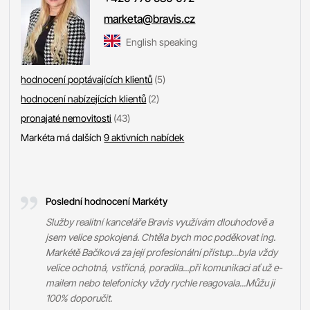
marketa@bravis.cz
English speaking
hodnocení poptávajících klientů
(5)
hodnocení nabízejících klientů
(2)
pronajaté nemovitosti
(43)
Markéta má dalších
9 aktivních nabídek
Poslední hodnocení Markéty
Služby realitní kanceláře Bravis využívám dlouhodově a
jsem velice spokojená. Chtěla bych moc poděkovat ing.
Markétě Bačíková za její profesionální přístup...byla vždy
velice ochotná, vstřícná, poradila...při komunikaci ať už e-
mailem nebo telefonicky vždy rychle reagovala...Můžu ji
100% doporučit.