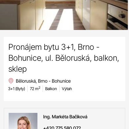
Pronájem bytu 3+1, Brno -
Bohunice, ul. Běloruská, balkon,
sklep
Běloruská, Brno - Bohunice
2
3+1 (Byty)
72 m
Balkon
Výtah
Ing. Markéta
Bačíková
+420 775 580 072