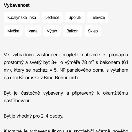
Vybavenost
Kuchyňská linka
Lednice
Sporák
Televize
Myčka
Vana
Výtah
Balkon
Sklep
Ve výhradním zastoupení majitele nabízíme k pronájmu
prostorný a světlý byt 3+1 o výměře 78 m² s balkonem (6,1
m²), který se nachází v 5. NP panelového domu s výtahem
na ulici Běloruská v Brně‑Bohunicích.
Byt je částečně vybavený a připravený k okamžitému
nastěhování.
Byt je vhodný pro 2-4 osoby.
Kuchyně je vybavena linkou se spotřebiči včetně nového