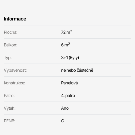
Informace
2
Plocha:
72 m
2
Balkon:
6 m
Typ:
3+1 (Byty)
Vybavenost:
ne nebo částečně
Konstrukce:
Panelová
Patro:
4. patro
Výtah:
Ano
PENB:
G