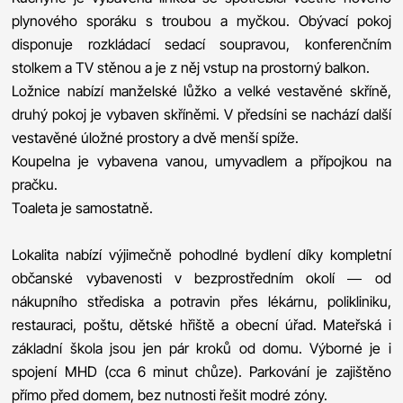
plynového sporáku s troubou a myčkou. Obývací pokoj
disponuje rozkládací sedací soupravou, konferenčním
stolkem a TV stěnou a je z něj vstup na prostorný balkon.
Ložnice nabízí manželské lůžko a velké vestavěné skříně,
druhý pokoj je vybaven skříněmi. V předsíni se nachází další
vestavěné úložné prostory a dvě menší spíže.
Koupelna je vybavena vanou, umyvadlem a přípojkou na
pračku.
Toaleta je samostatně.
Lokalita nabízí výjimečně pohodlné bydlení díky kompletní
občanské vybavenosti v bezprostředním okolí — od
nákupního střediska a potravin přes lékárnu, polikliniku,
restauraci, poštu, dětské hřiště a obecní úřad. Mateřská i
základní škola jsou jen pár kroků od domu. Výborné je i
spojení MHD (cca 6 minut chůze). Parkování je zajištěno
přímo před domem, bez nutnosti řešit modré zóny.