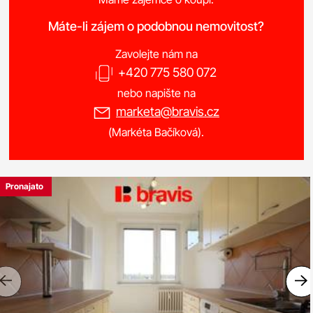
Máte-li zájem o podobnou nemovitost?
Zavolejte nám na
+420 775 580 072
nebo napište na
marketa@bravis.cz
(Markéta Bačíková).
Pronajato
Previous