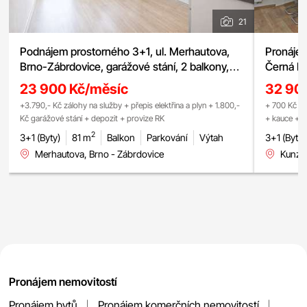
21
Podnájem prostorného 3+1, ul. Merhautova,
Pronájem
Brno-Zábrdovice, garážové stání, 2 balkony,
Černá Po
centrum města
23 900 Kč/měsíc
32 90
+3.790,- Kč zálohy na služby + přepis elektřina a plyn + 1.800,-
+ 700 Kč (1 
Kč garážové stání + depozit + provize RK
+ kauce + p
2
3+1 (Byty)
81 m
Balkon
Parkování
Výtah
3+1 (Byty)
Merhautova, Brno - Zábrdovice
Kunzov
Pronájem nemovitostí
Pronájem bytů
Pronájem komerčních nemovitostí