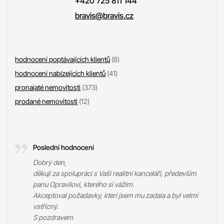
+420 725 811 144
bravis@bravis.cz
hodnocení poptávajících klientů
(8)
hodnocení nabízejících klientů
(41)
pronajaté nemovitosti
(373)
prodané nemovitosti
(12)
Poslední hodnocení
Dobrý den,
děkuji za spolupráci s Vaši realitní kanceláři, především
panu Opravilovi, kterého si vážím.
Akceptoval požadavky, kterí jsem mu zadala a byl velmi
vstřícný.
S pozdravem