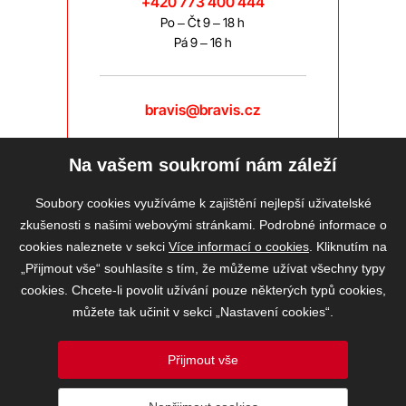
+420 773 400 444
Po – Čt 9 – 18 h
Pá 9 – 16 h
bravis@bravis.cz
Na vašem soukromí nám záleží
Soubory cookies využíváme k zajištění nejlepší uživatelské
zkušenosti s našimi webovými stránkami. Podrobné informace o
cookies naleznete v sekci
Více informací o cookies
. Kliknutím na
„Přijmout vše“ souhlasíte s tím, že můžeme užívat všechny typy
cookies. Chcete-li povolit užívání pouze některých typů cookies,
můžete tak učinit v sekci „Nastavení cookies“.
Přijmout vše
2026 © BRAVIS REALITY, s.r.o.