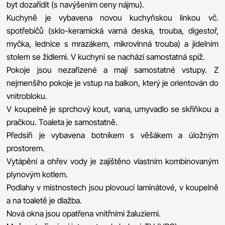
byt dozařídit (s navýšením ceny nájmu).
Kuchyně je vybavena novou kuchyňskou linkou vč.
spotřebičů (sklo-keramická varná deska, trouba, digestoř,
myčka, lednice s mrazákem, mikrovlnná trouba) a jídelním
stolem se židlemi. V kuchyni se nachází samostatná spíž.
Pokoje jsou nezařízené a mají samostatné vstupy. Z
nejmenšího pokoje je vstup na balkon, který je orientován do
vnitrobloku.
V koupelně je sprchový kout, vana, umyvadlo se skříňkou a
pračkou. Toaleta je samostatně.
Předsíň je vybavena botníkem s věšákem a úložným
prostorem.
Vytápění a ohřev vody je zajištěno vlastním kombinovaným
plynovým kotlem.
Podlahy v místnostech jsou plovoucí laminátové, v koupelně
a na toaletě je dlažba.
Nová okna jsou opatřena vnitřními žaluziemi.