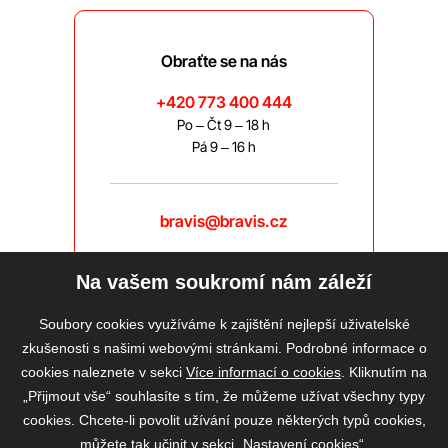
Obraťte se na nás
+420 773 400 444
Po – Čt 9 – 18 h
Pá 9 – 16 h
bravis@bravis.cz
Na vašem soukromí nám záleží
Soubory cookies využíváme k zajištění nejlepší uživatelské
zkušenosti s našimi webovými stránkami. Podrobné informace o
cookies naleznete v sekci
Více informací o cookies
. Kliknutím na
„Přijmout vše“ souhlasíte s tím, že můžeme užívat všechny typy
cookies. Chcete-li povolit užívání pouze některých typů cookies,
můžete tak učinit v sekci „Nastavení cookies“.