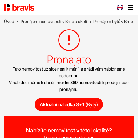
Úvod
Pronájem nemovitostí v Brně a okolí
Pronájem bytů v Brně a 
Pronajato
Tato nemovitost už sice není k mání, ale rádi vám nabídneme
podobnou.
V nabídce máme k dnešnímu dni
369 nemovitostí
k prodeji nebo
pronájmu.
Aktuální nabídka 3+1 (Byty)
Nabízíte nemovitost v této lokalitě?
Máme zájemce o koupi.