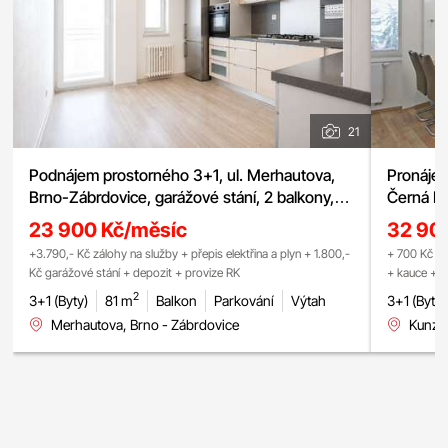
21
Podnájem prostorného 3+1, ul. Merhautova,
Pronájem
Brno-Zábrdovice, garážové stání, 2 balkony,
Černá Po
centrum města
23 900 Kč/měsíc
32 90
+3.790,- Kč zálohy na služby + přepis elektřina a plyn + 1.800,-
+ 700 Kč (1 
Kč garážové stání + depozit + provize RK
+ kauce + p
2
3+1 (Byty)
81 m
Balkon
Parkování
Výtah
3+1 (Byty)
Merhautova, Brno - Zábrdovice
Kunzov