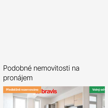
Podobné nemovitosti na
pronájem
Předběžně rezervováno
Volný od 01