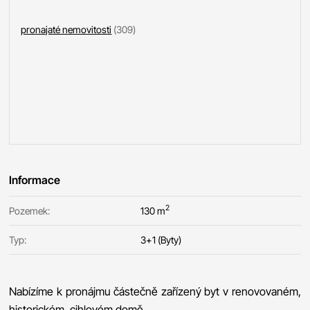
pronajaté nemovitosti
(309)
Informace
2
Pozemek:
130 m
Typ:
3+1 (Byty)
Nabízíme k pronájmu částečně zařízený byt v renovovaném,
historickém, cihlovém domě.