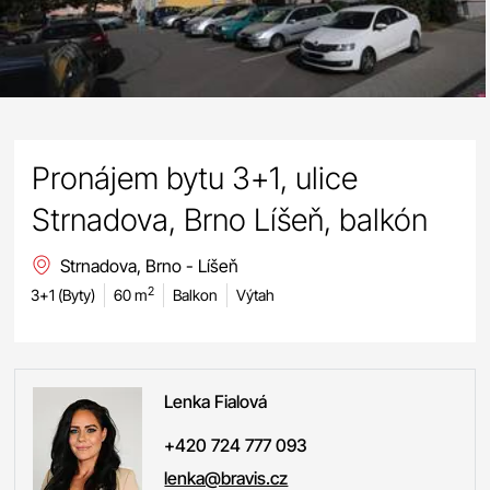
Pronájem bytu 3+1, ulice
Strnadova, Brno Líšeň, balkón
Strnadova, Brno - Líšeň
2
3+1 (Byty)
60 m
Balkon
Výtah
Lenka
Fialová
+420 724 777 093
lenka@bravis.cz