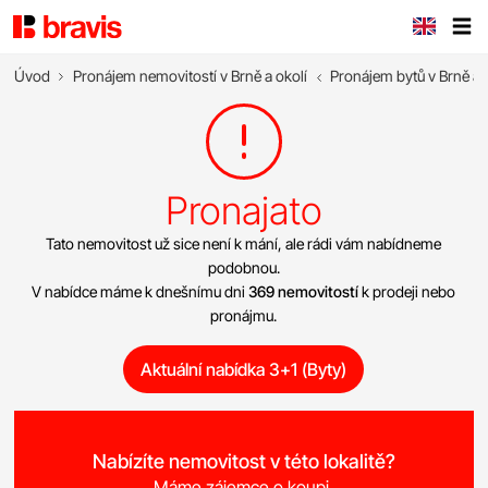
Úvod
Pronájem nemovitostí v Brně a okolí
Pronájem bytů v Brně a 
Pronajato
Tato nemovitost už sice není k mání, ale rádi vám nabídneme
podobnou.
V nabídce máme k dnešnímu dni
369 nemovitostí
k prodeji nebo
pronájmu.
Aktuální nabídka 3+1 (Byty)
Nabízíte nemovitost v této lokalitě?
Máme zájemce o koupi.