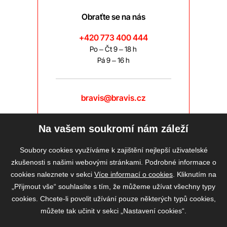
Obraťte se na nás
+420 773 400 444
Po – Čt 9 – 18 h
Pá 9 – 16 h
bravis@bravis.cz
Na vašem soukromí nám záleží
Soubory cookies využíváme k zajištění nejlepší uživatelské
zkušenosti s našimi webovými stránkami. Podrobné informace o
cookies naleznete v sekci
Více informací o cookies
. Kliknutím na
„Přijmout vše“ souhlasíte s tím, že můžeme užívat všechny typy
cookies. Chcete-li povolit užívání pouze některých typů cookies,
můžete tak učinit v sekci „Nastavení cookies“.