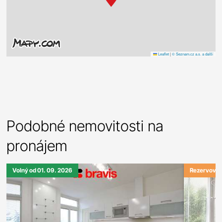
Leaflet
|
© Seznam.cz a.s. a další
Podobné nemovitosti na
pronájem
Volný od 01. 09. 2026
Rezervová