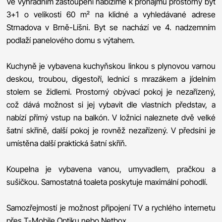
Ve výhradním zastoupení nabízíme k pronájmu prostorný byt
3+1 o velikosti 60 m² na klidné a vyhledávané adrese
Strnadova v Brně-Líšni. Byt se nachází ve 4. nadzemním
podlaží panelového domu s výtahem.
Kuchyně je vybavena kuchyňskou linkou s plynovou varnou
deskou, troubou, digestoří, lednicí s mrazákem a jídelním
stolem se židlemi. Prostorný obývací pokoj je nezařízený,
což dává možnost si jej vybavit dle vlastních představ, a
nabízí přímý vstup na balkón. V ložnici naleznete dvě velké
šatní skříně, další pokoj je rovněž nezařízený. V předsíni je
umístěna další praktická šatní skříň.
Koupelna je vybavena vanou, umyvadlem, pračkou a
sušičkou. Samostatná toaleta poskytuje maximální pohodlí.
Samozřejmostí je možnost připojení TV a rychlého internetu
přes T-Mobile Optiku nebo Netbox.