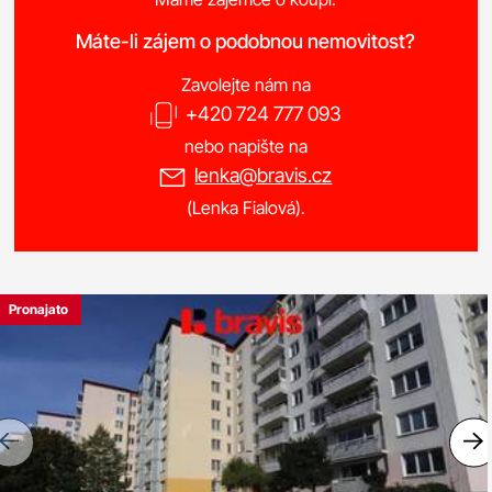
Máte-li zájem o podobnou nemovitost?
Zavolejte nám na
+420 724 777 093
nebo napište na
lenka@bravis.cz
(Lenka Fialová).
Pronajato
Previous