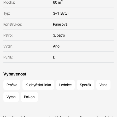
2
Plocha:
60 m
Typ:
3+1 (Byty)
Konstrukce:
Panelová
Patro:
3. patro
Výtah:
Ano
PENB:
D
Vybavenost
Pračka
Kuchyňská linka
Lednice
Sporák
Vana
Výtah
Balkon