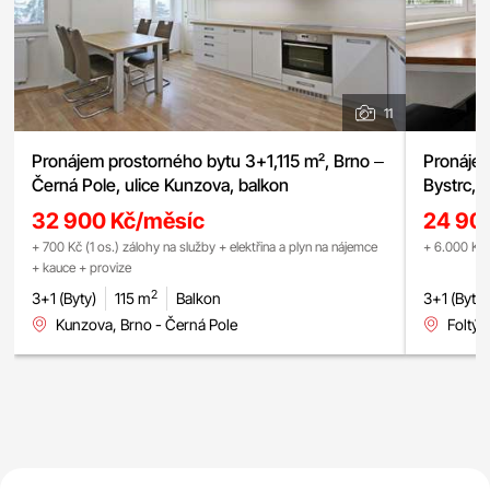
11
Pronájem prostorného bytu 3+1,115 m², Brno –
Pronájem
Černá Pole, ulice Kunzova, balkon
Bystrc, l
32 900 Kč/měsíc
24 90
+ 700 Kč (1 os.) zálohy na služby + elektřina a plyn na nájemce
+ 6.000 Kč 
+ kauce + provize
2
3+1 (Byty)
115 m
Balkon
3+1 (Byty)
Kunzova, Brno - Černá Pole
Foltýn