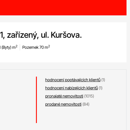
, zařízený, ul. Kuršova.
2
2
 (Byty) m
Pozemek 70 m
hodnocení poptávajících klientů
(1)
hodnocení nabízejících klientů
(1)
pronajaté nemovitosti
(1015)
prodané nemovitosti
(84)