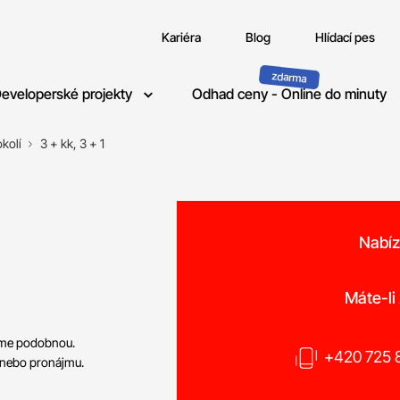
Kariéra
Blog
Hlídací pes
eveloperské projekty
Odhad ceny - Online do minuty
kolí
3 + kk, 3 + 1
Nabíz
o
Máte-li
neme podobnou.
+420 725 8
 nebo pronájmu.