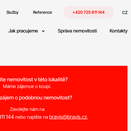
Služby
Reference
+420 725 811 144
CZ
Jak pracujeme
Správa nemovitostí
Kontakty
íte nemovitost v této lokalitě?
Máme zájemce o koupi.
 zájem o podobnou nemovitost?
Zavolejte nám na
11 144
bravis@bravis.cz
nebo napište na
.