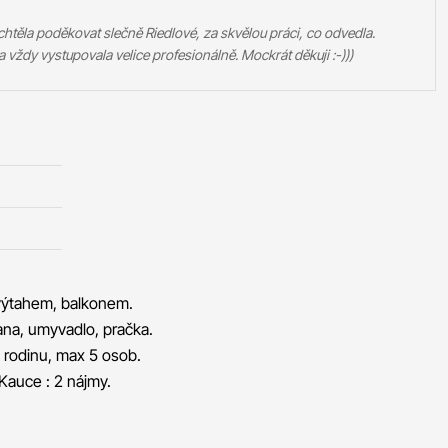
htěla poděkovat slečně Riedlové, za skvělou práci, co odvedla.
a vždy vystupovala velice profesionálně. Mockrát děkuji :-)))
výtahem, balkonem.
vana, umyvadlo, pračka.
rodinu, max 5 osob.
Kauce : 2 nájmy.