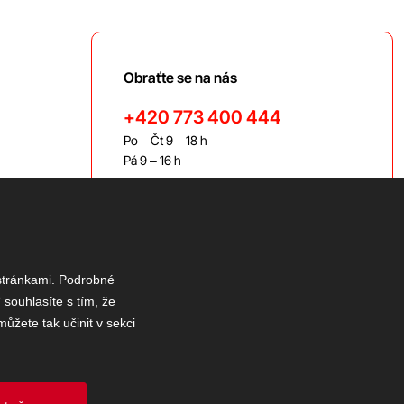
Obraťte se na nás
+420 773 400 444
Po – Čt 9 – 18 h
Pá 9 – 16 h
bravis@bravis.cz
 stránkami. Podrobné
 souhlasíte s tím, že
ůžete tak učinit v sekci