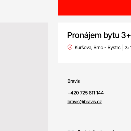
Pronájem bytu 3+1
Kuršova, Brno - Bystrc
3+1
Bravis
+420 725 811 144
bravis@bravis.cz