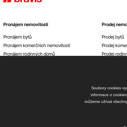
Pronájem nemovitostí
Prodej nemo
Pronájem bytů
Prodej bytů
Pronájem komerčních nemovitostí
Prodej komer
Pronájem rodinných domů
Prodej rodi
Pronájem garáží atp.
Prodej garáží
Zobrazit vše
Zobrazit vše
Soubory cookies vyu
informace o cookies
můžeme užívat všechny t