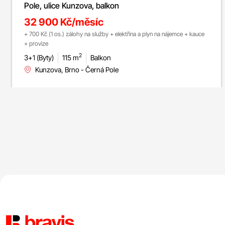
Pole, ulice Kunzova, balkon
32 900 Kč/měsíc
+ 700 Kč (1 os.) zálohy na služby + elektřina a plyn na nájemce + kauce
+ provize
2
3+1 (Byty)
115 m
Balkon
Kunzova, Brno - Černá Pole