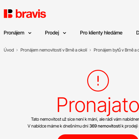
Pronájem
Prodej
Pro klienty hledáme
D
Úvod
Pronájem nemovitostí v Brně a okolí
Pronájem bytů v Brně a o
Pronajat
Tato nemovitost už sice není k mání, ale rádi vám nabíd
V nabídce máme k dnešnímu dni
369 nemovitostí
k prodeji