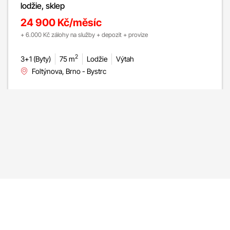
lodžie, sklep
24 900 Kč/měsíc
+ 6.000 Kč zálohy na služby + depozit + provize
2
3+1 (Byty)
75 m
Lodžie
Výtah
Foltýnova, Brno - Bystrc