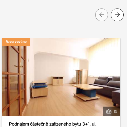
Pre
Rezervováno
13
Podnájem částečně zařízeného bytu 3+1, ul.