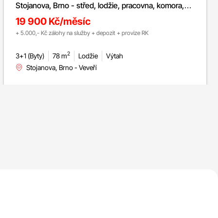
Stojanova, Brno - střed, lodžie, pracovna, komora,
sklep
19 900 Kč/měsíc
+ 5.000,- Kč zálohy na služby + depozit + provize RK
2
3+1 (Byty)
78 m
Lodžie
Výtah
Stojanova, Brno - Veveří