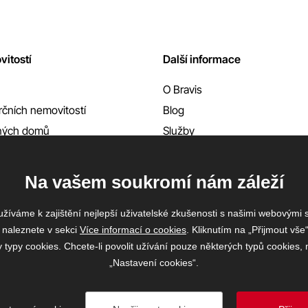
vitostí
Další informace
O Bravis
čních nemovitostí
Blog
nných domů
Služby
Reference
Kontakty
Na vašem soukromí nám záleží
žíváme k zajištění nejlepší uživatelské zkušenosti s našimi webovými
 naleznete v sekci
Více informací o cookies
. Kliknutím na „Přijmout vše“
ypy cookies. Chcete-li povolit užívání pouze některých typů cookies, m
„Nastavení cookies“.