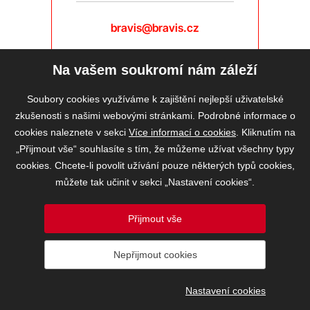
bravis@bravis.cz
Na vašem soukromí nám záleží
Soubory cookies využíváme k zajištění nejlepší uživatelské
zkušenosti s našimi webovými stránkami. Podrobné informace o
cookies naleznete v sekci
Více informací o cookies
. Kliknutím na
„Přijmout vše“ souhlasíte s tím, že můžeme užívat všechny typy
cookies. Chcete-li povolit užívání pouze některých typů cookies,
můžete tak učinit v sekci „Nastavení cookies“.
Přijmout vše
2026 © BRAVIS REALITY, s.r.o.
Nepřijmout cookies
Informace o ochraně osobních údajů
VOS
Nastavení cookies
Nastavení cookies