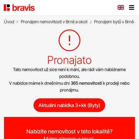
Úvod
Pronájem nemovitostí v Brně a okolí
Pronájem bytů v Brně a 
Pronajato
Tato nemovitost už sice není k mání, ale rádi vám nabídneme
podobnou.
V nabídce máme k dnešnímu dni
365 nemovitostí
k prodeji nebo
pronájmu.
Aktuální nabídka 3+kk (Byty)
Nabízíte nemovitost v této lokalitě?
Máme zájemce o koupi.