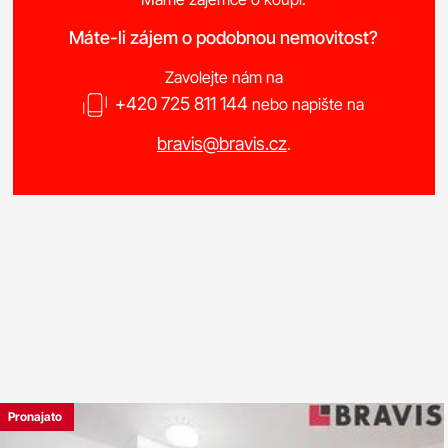
Máte-li zájem o podobnou nemovitost?
Zavolejte nám na
+420 725 811 144
nebo napište na
bravis@bravis.cz
.
Pronajato