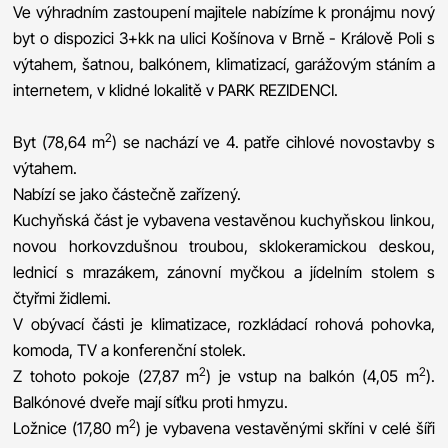
Ve výhradním zastoupení majitele nabízíme k pronájmu nový
byt o dispozici 3+kk na ulici Košínova v Brně - Králově Poli s
výtahem, šatnou, balkónem, klimatizací, garážovým stáním a
internetem, v klidné lokalitě v PARK REZIDENCI.
2
Byt (78,64 m
) se nachází ve 4. patře cihlové novostavby s
výtahem.
Nabízí se jako částečně zařízený.
Kuchyňská část je vybavena vestavěnou kuchyňskou linkou,
novou horkovzdušnou troubou, sklokeramickou deskou,
lednicí s mrazákem, zánovní myčkou a jídelním stolem s
čtyřmi židlemi.
V obývací části je klimatizace, rozkládací rohová pohovka,
komoda, TV a konferenční stolek.
2
2
Z tohoto pokoje (27,87 m
) je vstup na balkón (4,05 m
).
Balkónové dveře mají síťku proti hmyzu.
2
Ložnice (17,80 m
) je vybavena vestavěnými skříni v celé šíři