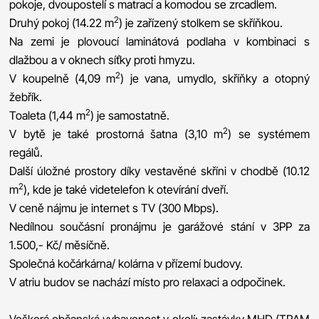
pokoje, dvoupostelí s matrací a komodou se zrcadlem.
2
Druhý pokoj (14.22 m
) je zařízený stolkem se skříňkou.
Na zemi je plovoucí laminátová podlaha v kombinaci s
dlažbou a v oknech síťky proti hmyzu.
2
V koupelně (4,09 m
) je vana, umydlo, skříňky a otopný
žebřík.
2
Toaleta (1,44 m
) je samostatně.
2
V bytě je také prostorná šatna (3,10 m
) se systémem
regálů.
Další úložné prostory díky vestavěné skříni v chodbě (10.12
2
m
), kde je také videtelefon k otevírání dveří.
V ceně nájmu je internet s TV (300 Mbps).
Nedílnou součásní pronájmu je garážové stání v 3PP za
1.500,- Kč/ měsíčně.
Společná kočárkárna/ kolárna v přízemí budovy.
V atriu budov se nachází místo pro relaxaci a odpočinek.