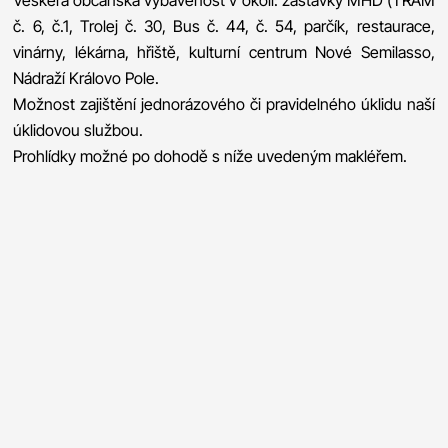
Veškerá občanská vybavenost v okolí: zastávky MHD (TRAM
č. 6, č.1, Trolej č. 30, Bus č. 44, č. 54, parčík, restaurace,
vinárny, lékárna, hřiště, kulturní centrum Nové Semilasso,
Nádraží Královo Pole.
Možnost zajištění jednorázového či pravidelného úklidu naší
úklidovou službou.
Prohlídky možné po dohodě s níže uvedeným makléřem.