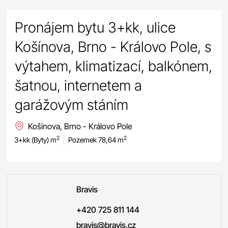
Pronájem bytu 3+kk, ulice
Košínova, Brno - Královo Pole, s
výtahem, klimatizací, balkónem,
šatnou, internetem a
garážovým stáním
Košinova, Brno - Královo Pole
2
2
3+kk (Byty) m
Pozemek 78,64 m
Bravis
+420 725 811 144
bravis@bravis.cz