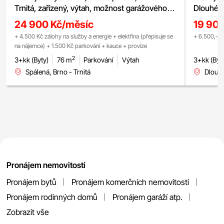
Trnitá, zařízený, výtah, možnost garážového
Dlouhé v
stání, v blízkosti Vlněny
parkovac
24 900 Kč/měsíc
19 90
+ 4.500 Kč zálohy na služby a energie + elektřina (přepisuje se
+ 6.500,- z
na nájemce) + 1.500 Kč parkování + kauce + provize
2
3+kk (Byty)
76 m
Parkování
Výtah
3+kk (Byt
Spálená, Brno - Trnitá
Dlouhé
Pronájem nemovitostí
Pronájem bytů
Pronájem komerčních nemovitostí
Pronájem rodinných domů
Pronájem garáží atp.
Zobrazit vše