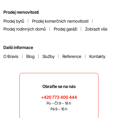
Prodej nemovitostí
Prodej bytů
Prodej komerčních nemovitostí
Prodej rodinných domů
Prodej garáží
Zobrazit vše
Další informace
O Bravis
Blog
Služby
Reference
Kontakty
Obraťte se na nás
+420 773 400 444
Po – Čt 9 – 18 h
Pá 9 – 16 h