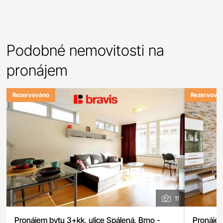
Podobné nemovitosti na
pronájem
Rezervováno
Rezervová
11
Pronájem bytu 3+kk, ulice Spálená, Brno -
Pronájem