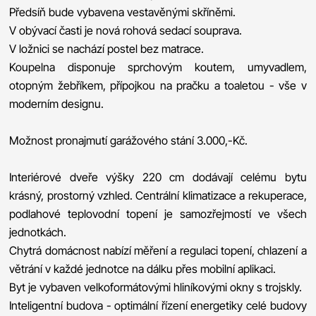
Předsíň bude vybavena vestavěnými skříněmi.
V obývací časti je nová rohová sedací souprava.
V ložnici se nachází postel bez matrace.
Koupelna disponuje sprchovým koutem, umyvadlem,
otopným žebříkem, přípojkou na pračku a toaletou - vše v
moderním designu.
Možnost pronajmutí garážového stání 3.000,-Kč.
Interiérové dveře výšky 220 cm dodávají celému bytu
krásný, prostorný vzhled. Centrální klimatizace a rekuperace,
podlahové teplovodní topení je samozřejmostí ve všech
jednotkách.
Chytrá domácnost nabízí měření a regulaci topení, chlazení a
větrání v každé jednotce na dálku přes mobilní aplikaci.
Byt je vybaven velkoformátovými hliníkovými okny s trojskly.
Inteligentní budova - optimální řízení energetiky celé budovy