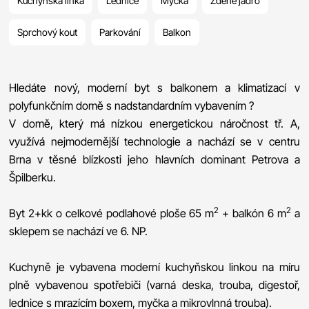
Kuchyňská linka
Lednice
Myčka
Zděné jádro
Sprchový kout
Parkování
Balkon
Hledáte nový, moderní byt s balkonem a klimatizací v
polyfunkčním domě s nadstandardním vybavením ?
V domě, který má nízkou energetickou náročnost tř. A,
využívá nejmodernější technologie a nachází se v centru
Brna v těsné blízkosti jeho hlavních dominant Petrova a
Špilberku.
2
2
Byt 2+kk o celkové podlahové ploše 65 m
+ balkón 6 m
a
sklepem se nachází ve 6. NP.
Kuchyně je vybavena moderní kuchyňskou linkou na míru
plně vybavenou spotřebiči (varná deska, trouba, digestoř,
lednice s mrazícím boxem, myčka a mikrovlnná trouba).