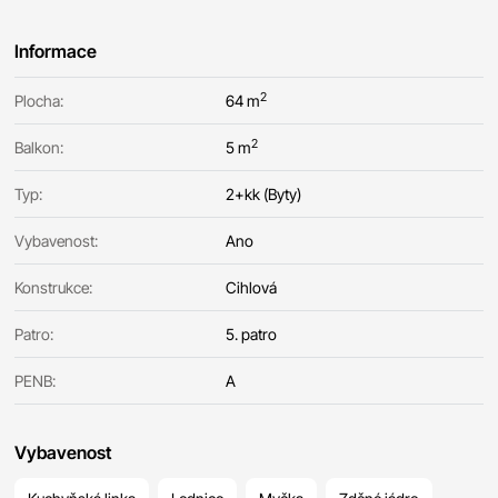
Informace
2
Plocha:
64 m
2
Balkon:
5 m
Typ:
2+kk (Byty)
Vybavenost:
Ano
Konstrukce:
Cihlová
Patro:
5. patro
PENB:
A
Vybavenost