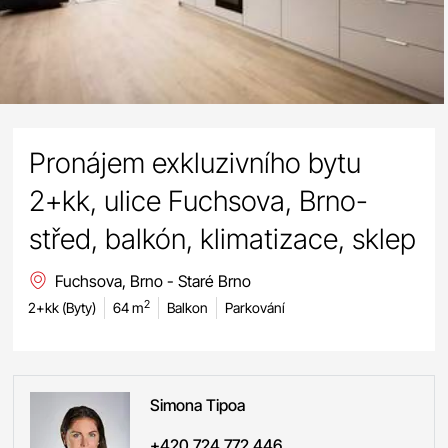
Pronájem exkluzivního bytu
2+kk, ulice Fuchsova, Brno-
střed, balkón, klimatizace, sklep
Fuchsova, Brno - Staré Brno
2
2+kk (Byty)
64 m
Balkon
Parkování
Simona
Tipoa
+420 724 772 446