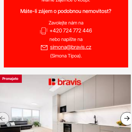
Máte-li zájem o podobnou nemovitost?
Zavolejte nám na
+420 724 772 446
nebo napište na
simona@bravis.cz
(Simona Tipoa).
Pronajato
Previous