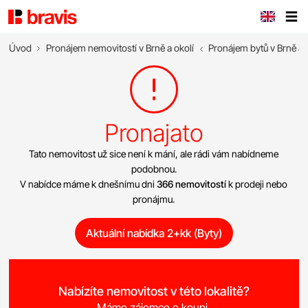
Úvod
Pronájem nemovitostí v Brně a okolí
Pronájem bytů v Brně a 
Pronajato
Tato nemovitost už sice není k mání, ale rádi vám nabídneme
podobnou.
V nabídce máme k dnešnímu dni
366 nemovitostí
k prodeji nebo
pronájmu.
Aktuální nabídka 2+kk (Byty)
Nabízíte nemovitost v této lokalitě?
Máme zájemce o koupi.