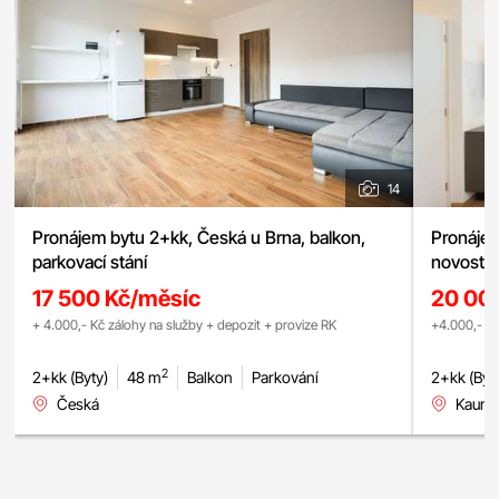
14
Pronájem bytu 2+kk, Česká u Brna, balkon,
Pronájem
parkovací stání
novostav
dostupno
17 500 Kč/měsíc
20 00
+ 4.000,- Kč zálohy na služby + depozit + provize RK
+4.000,- Kč
2
2+kk (Byty)
48 m
Balkon
Parkování
2+kk (Byt
Česká
Kaunic