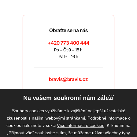
Obraťte se na nás
+420 773 400 444
Po – Čt 9 – 18 h
Pá 9 – 16 h
bravis@bravis.cz
Na vašem soukromí nám záleží
Soubory cookies využíváme k zajištění nejlepší uživatelské
zkušenosti s našimi webovými stránkami. Podrobné informace o
cookies naleznete v sekci
Více informací o cookies
. Kliknutím na
„Přijmout vše“ souhlasíte s tím, že můžeme užívat všechny typy