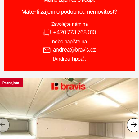
Máte-li zájem o podobnou nemovitost?
Zavolejte nám na
+420 773 768 010
nebo napište na
andrea@bravis.cz
(Andrea Tipoa).
Pronajato
Previous