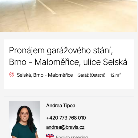
Pronájem garážového stání,
Brno - Maloměřice, ulice Selská
Selská, Brno - Maloměřice
2
Garáž (Ostatní)
12 m
Andrea
Tipoa
+420 773 768 010
andrea@bravis.cz
English speaking