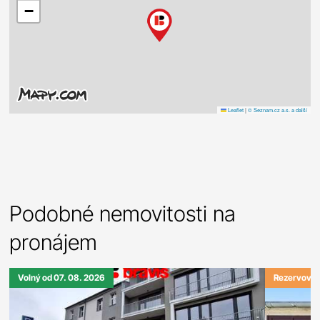
−
Leaflet
|
© Seznam.cz a.s. a další
Podobné nemovitosti na
pronájem
Volný od 07. 08. 2026
Rezervová