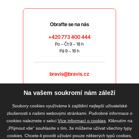
Obraťte se na nás
+420 773 400 444
Po – Čt 9 – 18 h
Pá 9 – 16 h
bravis@bravis.cz
Na vašem soukromí nám záleží
Soubory cookies využíváme k zajištění nejlepší uživatelské
zkušenosti s našimi webovými stránkami. Podrobné informace o
cookies naleznete v sekci
Více informací o cookies
. Kliknutím na
„Přijmout vše“ souhlasíte s tím, že můžeme užívat všechny typy
cookies. Chcete-li povolit užívání pouze některých typů cookies,