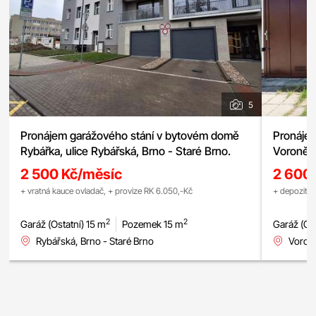
5
Pronájem garážového stání v bytovém domě
Pronájem
Rybářka, ulice Rybářská, Brno - Staré Brno.
Voroněž
2 500 Kč/měsíc
2 600
+ vratná kauce ovladač, + provize RK 6.050,-Kč
+ depozit +
2
2
Garáž (Ostatní) 15 m
Pozemek 15 m
Garáž (Ost
Rybářská, Brno - Staré Brno
Voron