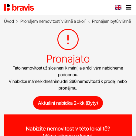
Úvod
Pronájem nemovitostí v Brně a okolí
Pronájem bytů v Brně a 
Pronajato
Tato nemovitost už sice není k mání, ale rádi vám nabídneme
podobnou.
V nabídce máme k dnešnímu dni
366 nemovitostí
k prodeji nebo
pronájmu.
Aktuální nabídka 2+kk (Byty)
Nabízíte nemovitost v této lokalitě?
Máme zájemce o koupi.