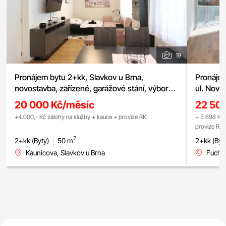
19
Pronájem bytu 2+kk, Slavkov u Brna,
Pronájem
novostavba, zařízené, garážové stání, výborná
ul. Nové
dostupnost do Brna, ul. Kaunicova
chytrá d
20 000 Kč/měsíc
22 50
lodžie, s
+4.000,- Kč zálohy na služby + kauce + provize RK
+ 3 698 Kč 
provize RK
2
2+kk (Byty)
50 m
2+kk (Byt
Kaunicova, Slavkov u Brna
Fuchso