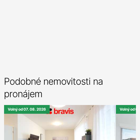
Podobné nemovitosti na
pronájem
Volný od 07. 08. 2026
Volný od 01