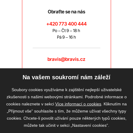
Obraťte se na nás
+420 773 400 444
Po – Čt 9 – 18 h
Pá 9 – 16 h
bravis@bravis.cz
Na vašem soukromí nám záleží
Soubory cookies využíváme k zajištění nejlepší uživatelské
zkušenosti s našimi webovými stránkami. Podrobné informace o
cookies naleznete v sekci
Více informací o cookies
. Kliknutím na
„Přijmout vše“ souhlasíte s tím, že můžeme užívat všechny typy
cookies. Chcete-li povolit užívání pouze některých typů cookies,
můžete tak učinit v sekci „Nastavení cookies“.