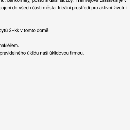
nu, bankomaty, poštu a další služby. Tramvajová zastávka je v
ojení do všech částí města. Ideální prostředí pro aktivní životní
 bytů 2+kk v tomto domě.
makléřem.
pravidelného úklidu naší úklidovou firmou.