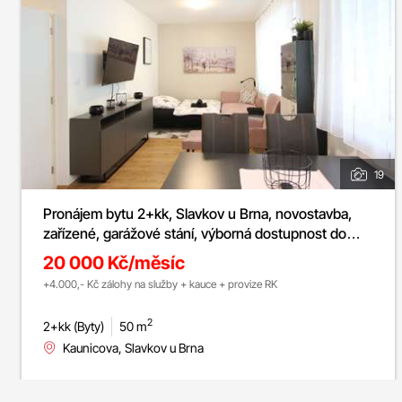
19
Pronájem bytu 2+kk, Slavkov u Brna, novostavba,
zařízené, garážové stání, výborná dostupnost do
Brna, ul. Kaunicova
20 000 Kč/měsíc
+4.000,- Kč zálohy na služby + kauce + provize RK
2
2+kk (Byty)
50 m
Kaunicova, Slavkov u Brna