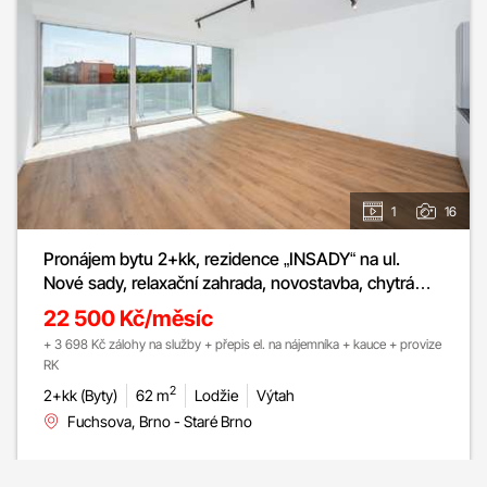
1
16
Pronájem bytu 2+kk, rezidence „INSADY“ na ul.
Nové sady, relaxační zahrada, novostavba, chytrá
domácnost, rekuperace, klimatizace, lodžie, sklep
22 500 Kč/měsíc
+ 3 698 Kč zálohy na služby + přepis el. na nájemníka + kauce + provize
RK
2
2+kk (Byty)
62 m
Lodžie
Výtah
Fuchsova, Brno - Staré Brno