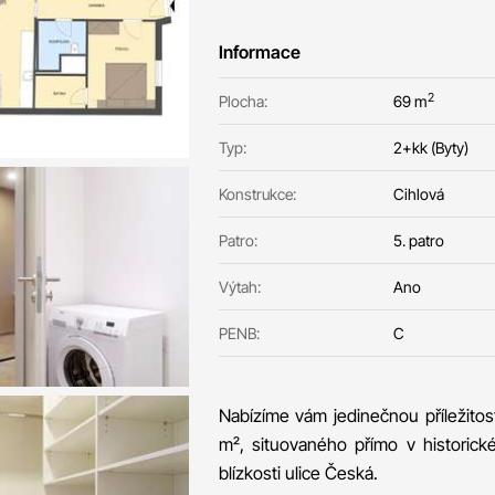
Informace
2
Plocha:
69 m
Typ:
2+kk (Byty)
Konstrukce:
Cihlová
Patro:
5. patro
Výtah:
Ano
PENB:
C
Nabízíme vám jedinečnou příležitos
m², situovaného přímo v historick
blízkosti ulice Česká.