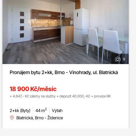
9
Pronájem bytu 2+kk, Brno - Vinohrady, ul. Blatnická
18 900 Kč/měsíc
+ 4.647,- Kč zálohy na služby + depozit 40.000,-Kč + provize RK
2
2+kk (Byty)
44 m
Výtah
Blatnická, Brno - Židenice