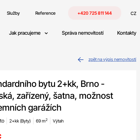
Služby
Reference
+420 725 811 144
CZ
Jak pracujeme
Správa nemovitostí
Kontakty
zpět na výpis nemovitostí
dardního bytu 2+kk, Brno -
bská, zařízený, šatna, možnost
emních garážích
to
2
2+kk (Byty)
69 m
Výtah
c