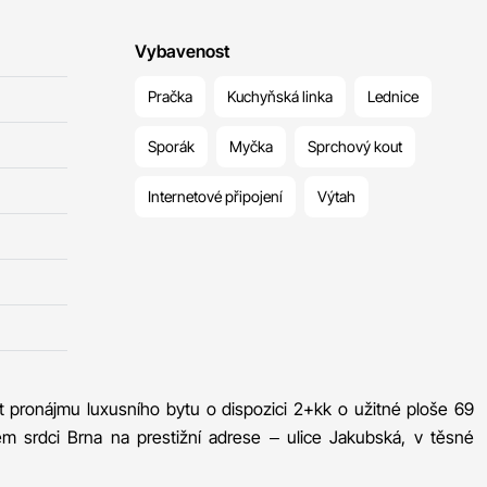
Vybavenost
Pračka
Kuchyňská linka
Lednice
Sporák
Myčka
Sprchový kout
Internetové připojení
Výtah
t pronájmu luxusního bytu o dispozici 2+kk o užitné ploše 69
ém srdci Brna na prestižní adrese – ulice Jakubská, v těsné