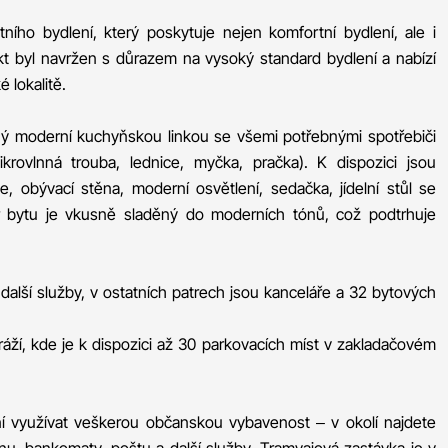
ního bydlení, který poskytuje nejen komfortní bydlení, ale i
kt byl navržen s důrazem na vysoký standard bydlení a nabízí
 lokalitě.
ný moderní kuchyňskou linkou se všemi potřebnými spotřebiči
ikrovlnná trouba, lednice, myčka, pračka). K dispozici jsou
, obývací stěna, moderní osvětlení, sedačka, jídelní stůl se
iér bytu je vkusně sladěný do moderních tónů, což podtrhuje
alší služby, v ostatních patrech jsou kanceláře a 32 bytových
ráží, kde je k dispozici až 30 parkovacích míst v zakladačovém
 využívat veškerou občanskou vybavenost – v okolí najdete