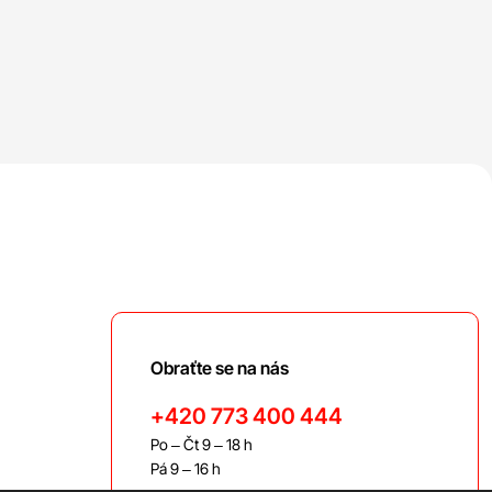
Obraťte se na nás
+420 773 400 444
Po – Čt 9 – 18 h
Pá 9 – 16 h