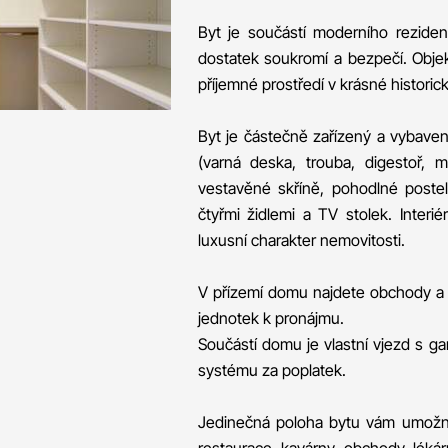
Byt je součástí moderního rezident
dostatek soukromí a bezpečí. Obje
příjemné prostředí v krásné historické
Byt je částečně zařízený a vybave
(varná deska, trouba, digestoř, m
vestavěné skříně, pohodlné postele
čtyřmi židlemi a TV stolek. Inter
luxusní charakter nemovitosti.
V přízemí domu najdete obchody a d
jednotek k pronájmu.
Součástí domu je vlastní vjezd s ga
systému za poplatek.
Jedinečná poloha bytu vám umožní