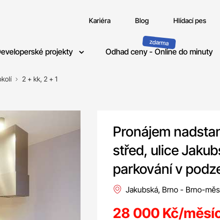
Kariéra
Blog
Hlídací pes
eveloperské projekty
Odhad ceny - Online do minuty
kolí
2 + kk, 2 + 1
Pronájem nadstan
střed, ulice Jaku
parkování v podz
Jakubská, Brno - Brno-měs
28 000 Kč/měsí