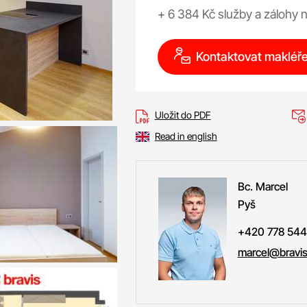
+ 6 384 Kč služby a zálohy 
Kontaktovat makléř
Uložit do PDF
Read in english
Bc. Marcel
Pyš
+420 778 544
marcel@bravis