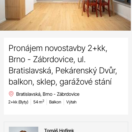
Pronájem novostavby 2+kk,
Brno - Zábrdovice, ul.
Bratislavská, Pekárenský Dvůr,
balkon, sklep, garážové stání
Bratislavská, Brno - Zábrdovice
2
2+kk (Byty)
54 m
Balkon
Výtah
Tomáš
Hofírek