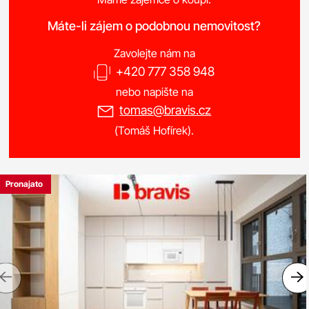
Máte-li zájem o podobnou nemovitost?
Zavolejte nám na
+420 777 358 948
nebo napište na
tomas@bravis.cz
(Tomáš Hofírek).
Pronajato
Previous