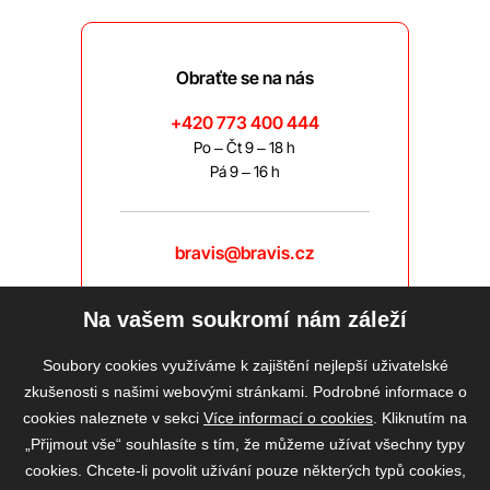
Obraťte se na nás
+420 773 400 444
Po – Čt 9 – 18 h
Pá 9 – 16 h
bravis@bravis.cz
Na vašem soukromí nám záleží
Soubory cookies využíváme k zajištění nejlepší uživatelské
zkušenosti s našimi webovými stránkami. Podrobné informace o
cookies naleznete v sekci
Více informací o cookies
. Kliknutím na
„Přijmout vše“ souhlasíte s tím, že můžeme užívat všechny typy
cookies. Chcete-li povolit užívání pouze některých typů cookies,