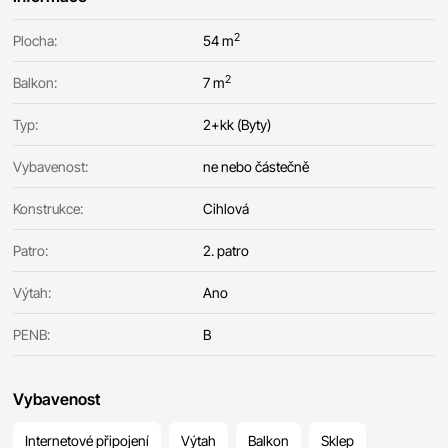
2
Plocha:
54 m
2
Balkon:
7 m
Typ:
2+kk (Byty)
Vybavenost:
ne nebo částečně
Konstrukce:
Cihlová
Patro:
2. patro
Výtah:
Ano
PENB:
B
Vybavenost
Internetové připojení
Výtah
Balkon
Sklep