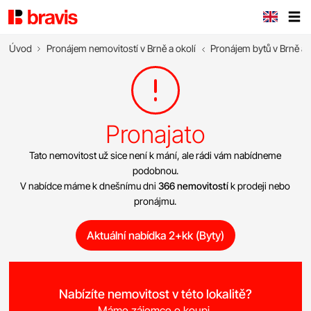
Úvod
Pronájem nemovitostí v Brně a okolí
Pronájem bytů v Brně a 
Pronajato
Tato nemovitost už sice není k mání, ale rádi vám nabídneme
podobnou.
V nabídce máme k dnešnímu dni
366 nemovitostí
k prodeji nebo
pronájmu.
Aktuální nabídka 2+kk (Byty)
Nabízíte nemovitost v této lokalitě?
Máme zájemce o koupi.