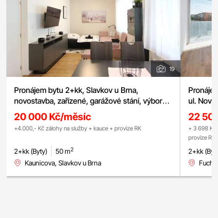
19
Pronájem bytu 2+kk, Slavkov u Brna,
Pronájem
novostavba, zařízené, garážové stání, výborná
ul. Nové
dostupnost do Brna, ul. Kaunicova
chytrá d
20 000 Kč/měsíc
22 50
lodžie, s
+4.000,- Kč zálohy na služby + kauce + provize RK
+ 3 698 Kč 
provize RK
2
2+kk (Byty)
50 m
2+kk (Byt
Kaunicova, Slavkov u Brna
Fuchso