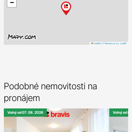
−
Leaflet
|
© Seznam.cz a.s. a další
Podobné nemovitosti na
pronájem
Volný od 07. 08. 2026
Volný od 01