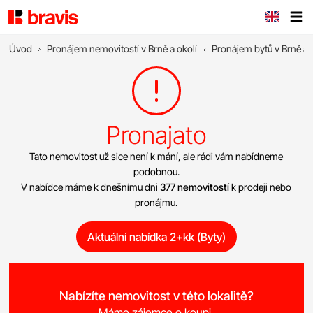
Úvod
Pronájem nemovitostí v Brně a okolí
Pronájem bytů v Brně a 
Pronajato
Tato nemovitost už sice není k mání, ale rádi vám nabídneme
podobnou.
V nabídce máme k dnešnímu dni
377 nemovitostí
k prodeji nebo
pronájmu.
Aktuální nabídka 2+kk (Byty)
Nabízíte nemovitost v této lokalitě?
Máme zájemce o koupi.