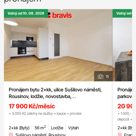
Volný od 10. 08. 2026
Volný od 01
15
Pronájem bytu 2+kk, ulice Sušilovo náměstí,
Pronájem
Rousínov, lodžie, novostavba,
parkovac
nízkoenergetický dům, možnost parkování
17 900 Kč/měsíc
20 90
+ 3.000 Kč zálohy na služby + kauce + provize
+ 1.000,- Kč
depozit + p
2
2+kk (Byty)
56 m
Lodžie
Výtah
2+kk (Byt
Sušilovo náměstí, Rousínov
Franc