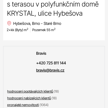
s terasou v polyfunkčním domě
KRYSTAL, ulice Hybešova
Hybešova, Brno - Staré Brno
2
2
2+kk (Byty) m
Pozemek 55 m
Bravis
+420 725 811 144
bravis@bravis.cz
hodnocení poptávajících klientů
(18)
hodnocení nabízejících klientů
(18)
pronajaté nemovitosti
(1064)