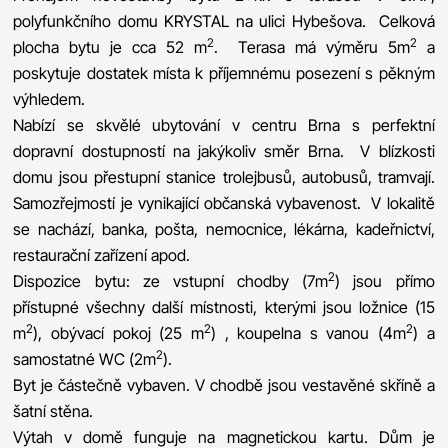
polyfunkčního domu KRYSTAL na ulici Hybešova. Celková
2
2
plocha bytu je cca 52 m
. Terasa má výměru 5m
a
poskytuje dostatek místa k příjemnému posezení s pěkným
výhledem.
Nabízí se skvělé ubytování v centru Brna s perfektní
dopravní dostupností na jakýkoliv směr Brna. V blízkosti
domu jsou přestupní stanice trolejbusů, autobusů, tramvají.
Samozřejmostí je vynikající občanská vybavenost. V lokalitě
se nachází, banka, pošta, nemocnice, lékárna, kadeřnictví,
restaurační zařízení apod.
2
Dispozice bytu: ze vstupní chodby (7m
) jsou přímo
přístupné všechny další místnosti, kterými jsou ložnice (15
2
2
2
m
), obývací pokoj (25 m
) , koupelna s vanou (4m
) a
2
samostatné WC (2m
).
Byt je částečně vybaven. V chodbě jsou vestavěné skříně a
šatní stěna.
Výtah v domě funguje na magnetickou kartu. Dům je