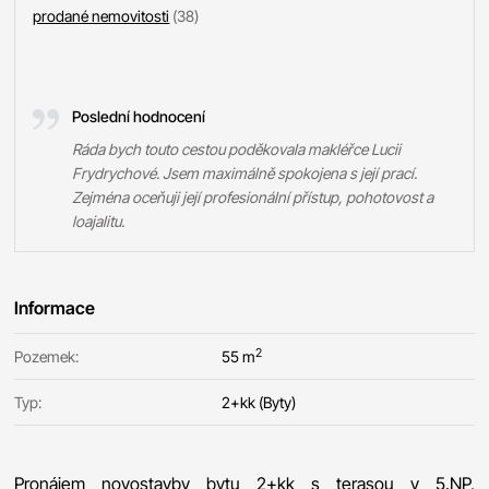
prodané nemovitosti
(38)
Poslední hodnocení
Ráda bych touto cestou poděkovala makléřce Lucii
Frydrychové. Jsem maximálně spokojena s její prací.
Zejména oceňuji její profesionální přístup, pohotovost a
loajalitu.
Informace
2
Pozemek:
55 m
Typ:
2+kk (Byty)
Pronájem novostavby bytu 2+kk s terasou v 5.NP,