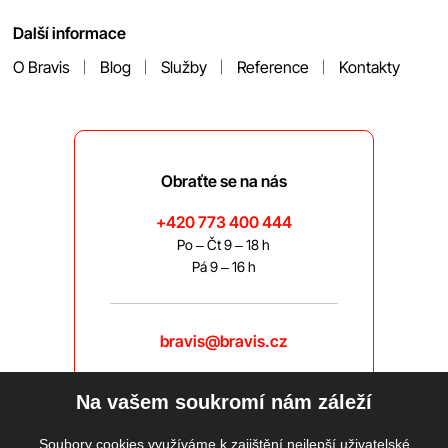
Další informace
O Bravis
Blog
Služby
Reference
Kontakty
Obraťte se na nás
+420 773 400 444
Po – Čt 9 – 18 h
Pá 9 – 16 h
bravis@bravis.cz
Na vašem soukromí nám záleží
Soubory cookies využíváme k zajištění nejlepší uživatelské