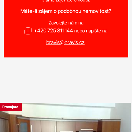
Máte-li zájem o podobnou nemovitost?
Zavolejte nám na
+420 725 811 144
nebo napište na
bravis@bravis.cz
.
Pronajato