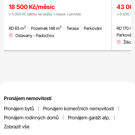
terasa
18 500 Kč/měsíc
43 00
+ 5.000 Kč zálohy na služby + kauce + provize
+ 6.500,- K
2
2
RD 65 m
Pozemek 148 m
Terasa
Parkování
RD 170 m
Parkování
Oslavany - Padochov
Žilkov
Pronájem nemovitostí
Pronájem bytů
Pronájem komerčních nemovitostí
Pronájem rodinných domů
Pronájem garáží atp.
Zobrazit vše