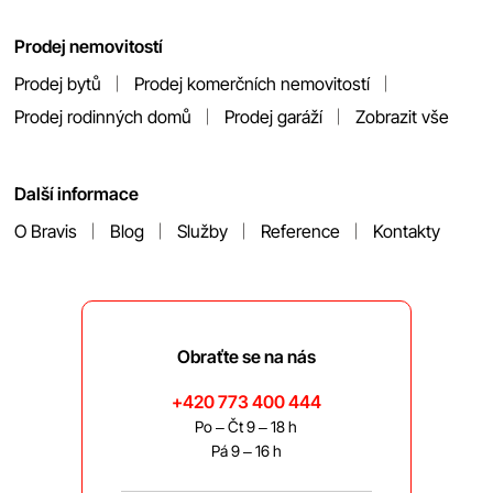
Prodej nemovitostí
Prodej bytů
Prodej komerčních nemovitostí
Prodej rodinných domů
Prodej garáží
Zobrazit vše
Další informace
O Bravis
Blog
Služby
Reference
Kontakty
Obraťte se na nás
+420 773 400 444
Po – Čt 9 – 18 h
Pá 9 – 16 h