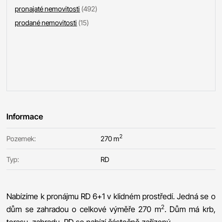
pronajaté nemovitosti
(492)
prodané nemovitosti
(15)
Informace
2
Pozemek:
270 m
Typ:
RD
Nabízíme k pronájmu RD 6+1 v klidném prostředí. Jedná se o
2
dům se zahradou o celkové výměře 270 m
. Dům má krb,
terasu, zahradu. RD se nabízí částečně zařízený.