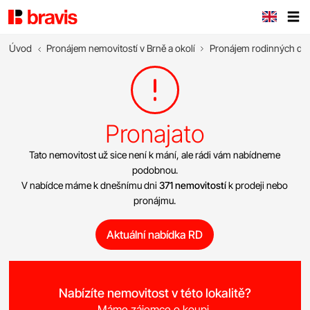
Úvod
Pronájem nemovitostí v Brně a okolí
Pronájem rodinných d
Pronajato
Tato nemovitost už sice není k mání, ale rádi vám nabídneme
podobnou.
V nabídce máme k dnešnímu dni
371 nemovitostí
k prodeji nebo
pronájmu.
Aktuální nabídka RD
Nabízíte nemovitost v této lokalitě?
Máme zájemce o koupi.