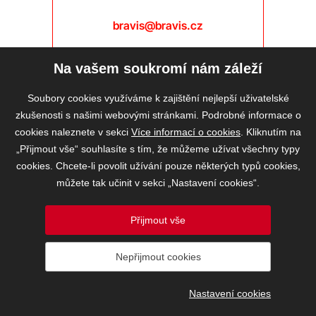
bravis@bravis.cz
Na vašem soukromí nám záleží
Soubory cookies využíváme k zajištění nejlepší uživatelské
zkušenosti s našimi webovými stránkami. Podrobné informace o
cookies naleznete v sekci
Více informací o cookies
. Kliknutím na
„Přijmout vše“ souhlasíte s tím, že můžeme užívat všechny typy
cookies. Chcete-li povolit užívání pouze některých typů cookies,
můžete tak učinit v sekci „Nastavení cookies“.
Přijmout vše
2026 © BRAVIS REALITY, s.r.o.
Nepřijmout cookies
Informace o ochraně osobních údajů
VOS
Nastavení cookies
Nastavení cookies