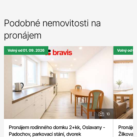
Podobné nemovitosti na
pronájem
Volný od 01. 09. 2026
Volný od 0
10
Pronájem rodinného domku 2+kk, Oslavany -
Pronájem
Padochov, parkovací stání, dvorek
Žilkova,