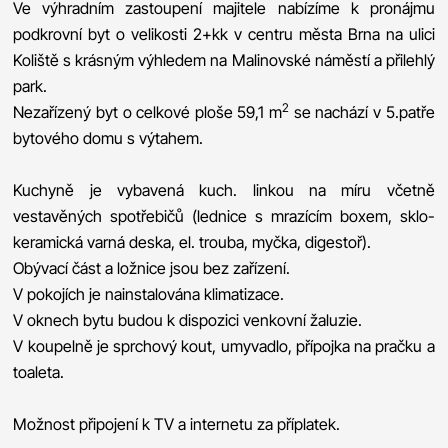
Ve výhradním zastoupení majitele nabízíme k pronájmu
podkrovní byt o velikosti 2+kk v centru města Brna na ulici
Koliště s krásným výhledem na Malinovské náměstí a přilehlý
park.
2
Nezařízený byt o celkové ploše 59,1 m
se nachází v 5.patře
bytového domu s výtahem.
Kuchyně je vybavená kuch. linkou na míru včetně
vestavěných spotřebičů (lednice s mrazícím boxem, sklo-
keramická varná deska, el. trouba, myčka, digestoř).
Obývací část a ložnice jsou bez zařízení.
V pokojích je nainstalována klimatizace.
V oknech bytu budou k dispozici venkovní žaluzie.
V koupelně je sprchový kout, umyvadlo, přípojka na pračku a
toaleta.
Možnost připojení k TV a internetu za příplatek.