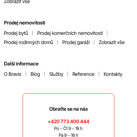
Zobrazit vše
Prodej nemovitostí
Prodej bytů
Prodej komerčních nemovitostí
Prodej rodinných domů
Prodej garáží
Zobrazit vše
Další informace
O Bravis
Blog
Služby
Reference
Kontakty
Obraťte se na nás
+420 773 400 444
Po – Čt 9 – 18 h
Pá 9 – 16 h