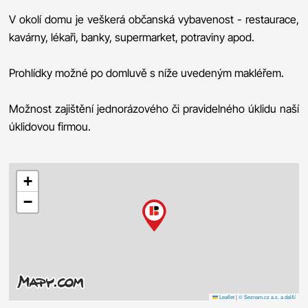
V okolí domu je veškerá občanská vybavenost - restaurace,
kavárny, lékaři, banky, supermarket, potraviny apod.
Prohlídky možné po domluvě s níže uvedeným makléřem.
Možnost zajištění jednorázového či pravidelného úklidu naší
úklidovou firmou.
+
−
Leaflet
|
© Seznam.cz a.s. a další