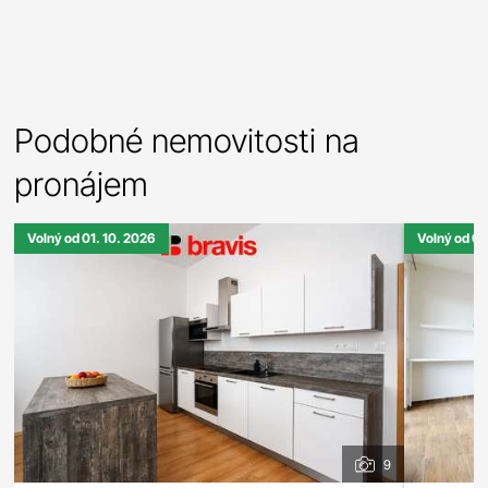
Podobné nemovitosti na
pronájem
Volný od 01. 10. 2026
Volný od 01
9