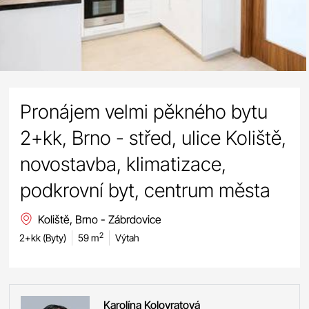
Pronájem velmi pěkného bytu
2+kk, Brno - střed, ulice Koliště,
novostavba, klimatizace,
podkrovní byt, centrum města
Koliště, Brno - Zábrdovice
2
2+kk (Byty)
59 m
Výtah
Karolína
Kolovratová