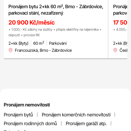
Pronájem bytu 2+kk 60 m², Brno - Zábrdovice,
Pronájem
parkovací stání, nezařízený
parkovac
20 900 Kč/měsíc
17 500
+ 1.000,- Kč zálohy na služby + přepis elektřiny na nájemníka +
+ 4.000,- K
depozit + provize RK
2
2+kk (Byty)
60 m
Parkování
2+kk (Byt
Francouzská, Brno - Zábrdovice
Česká
Pronájem nemovitostí
Pronájem bytů
Pronájem komerčních nemovitostí
Pronájem rodinných domů
Pronájem garáží atp.