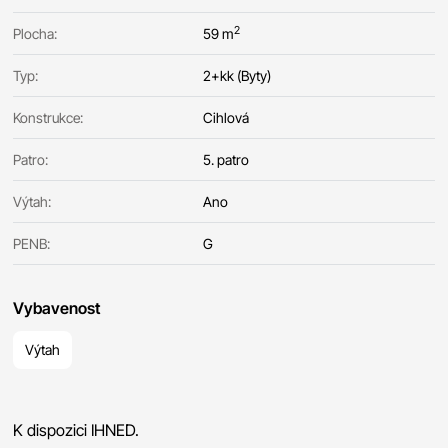
2
Plocha:
59 m
Typ:
2+kk (Byty)
Konstrukce:
Cihlová
Patro:
5. patro
Výtah:
Ano
PENB:
G
Vybavenost
Výtah
K dispozici IHNED.