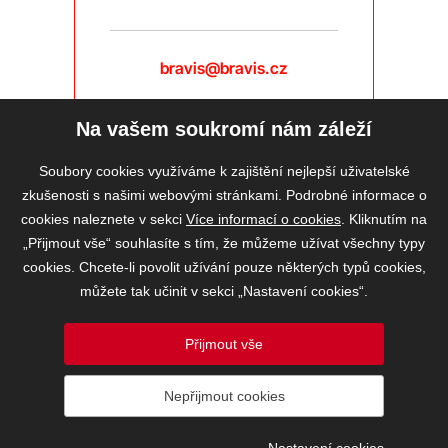
bravis@bravis.cz
Na vašem soukromí nám záleží
Soubory cookies využíváme k zajištění nejlepší uživatelské
zkušenosti s našimi webovými stránkami. Podrobné informace o
cookies naleznete v sekci
Více informací o cookies
. Kliknutím na
„Přijmout vše“ souhlasíte s tím, že můžeme užívat všechny typy
cookies. Chcete-li povolit užívání pouze některých typů cookies,
můžete tak učinit v sekci „Nastavení cookies“.
Přijmout vše
2026 © BRAVIS REALITY, s.r.o.
Nepřijmout cookies
Informace o ochraně osobních údajů
VOS
Nastavení cookies