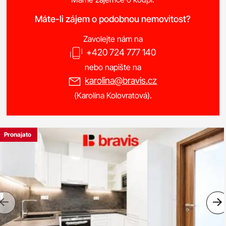
Máte-li zájem o podobnou nemovitost?
Zavolejte nám na
+420 724 777 140
nebo napište na
karolina@bravis.cz
(Karolína Kolovratová).
Pronajato
Previous