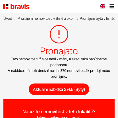
Úvod
Pronájem nemovitostí v Brně a okolí
Pronájem bytů v Brně a 
Pronajato
Tato nemovitost už sice není k mání, ale rádi vám nabídneme
podobnou.
V nabídce máme k dnešnímu dni
370 nemovitostí
k prodeji nebo
pronájmu.
Aktuální nabídka 2+kk (Byty)
Nabízíte nemovitost v této lokalitě?
Máme zájemce o koupi.