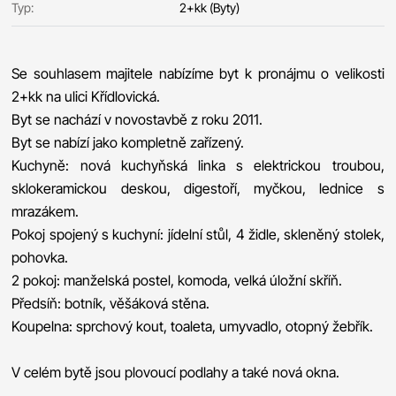
Typ:
2+kk (Byty)
Se souhlasem majitele nabízíme byt k pronájmu o velikosti
2+kk na ulici Křídlovická.
Byt se nachází v novostavbě z roku 2011.
Byt se nabízí jako kompletně zařízený.
Kuchyně: nová kuchyňská linka s elektrickou troubou,
sklokeramickou deskou, digestoří, myčkou, lednice s
mrazákem.
Pokoj spojený s kuchyní: jídelní stůl, 4 židle, skleněný stolek,
pohovka.
2 pokoj: manželská postel, komoda, velká úložní skříň.
Předsíň: botník, věšáková stěna.
Koupelna: sprchový kout, toaleta, umyvadlo, otopný žebřík.
V celém bytě jsou plovoucí podlahy a také nová okna.