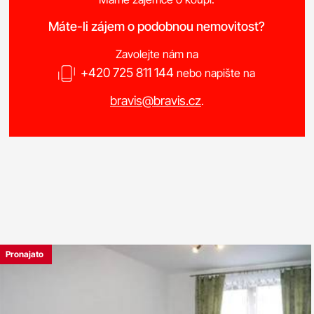
Máte-li zájem o podobnou nemovitost?
Zavolejte nám na
+420 725 811 144
nebo napište na
bravis@bravis.cz
.
Pronajato