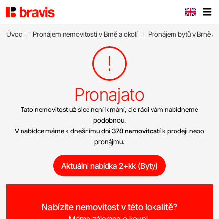
Úvod
Pronájem nemovitostí v Brně a okolí
Pronájem bytů v Brně a 
Pronajato
Tato nemovitost už sice není k mání, ale rádi vám nabídneme
podobnou.
V nabídce máme k dnešnímu dni
378 nemovitostí
k prodeji nebo
pronájmu.
Aktuální nabídka 2+kk (Byty)
Nabízíte nemovitost v této lokalitě?
Máme zájemce o koupi.