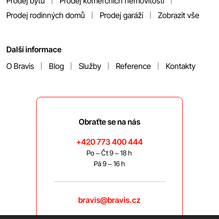
Prodej bytů
Prodej komerčních nemovitostí
Prodej rodinných domů
Prodej garáží
Zobrazit vše
Další informace
O Bravis
Blog
Služby
Reference
Kontakty
Obraťte se na nás
+420 773 400 444
Po – Čt 9 – 18 h
Pá 9 – 16 h
bravis@bravis.cz