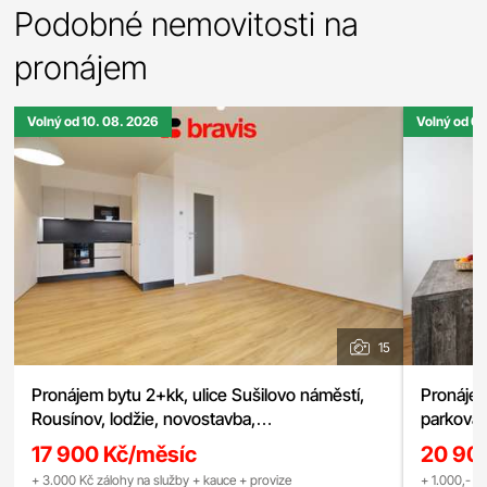
Podobné nemovitosti na
pronájem
Volný od 10. 08. 2026
Volný od 01
15
Pronájem bytu 2+kk, ulice Sušilovo náměstí,
Pronájem
Rousínov, lodžie, novostavba,
parkovac
nízkoenergetický dům, možnost parkování
17 900 Kč/měsíc
20 90
+ 3.000 Kč zálohy na služby + kauce + provize
+ 1.000,- Kč