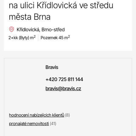
na ulici Křídlovická ve středu
města Brna
Křídlovická, Brno-střed
2
2
2+kk (Byty) m
Pozemek 45 m
Bravis
+420 725 811 144
bravis@bravis.cz
hodnocení nabízejících klientů
(8)
pronajaté nemovitosti
(41)