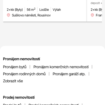
depozit + p
2
2+kk (Byty)
56 m
Lodžie
Výtah
2+kk (Byt
Sušilovo náměstí, Rousínov
Franc
Pronájem nemovitostí
Pronájem bytů
Pronájem komerčních nemovitostí
Pronájem rodinných domů
Pronájem garáží atp.
Zobrazit vše
Prodej nemovitostí