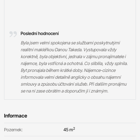
Poslední hodnocení
Byla jsem velmi spokojena se službami poskytnutými
realitní makléřkou Danou Takeda. Vystupovala vždy
korektně, byla objektivní, jednala v zájmu pronajímatele i
nájemce, byla vstřícná a ochotná. Co slíblila, vždy splnila.
Byt pronajala během krátké doby. Nájemce-cizince
informovala velmi detailně anglicky o obsahu nájemní
smlouvy a zpúsobu účtování služeb. Při dalším pronájmu
se na ni zase obrátím a doporučím ji i známým.
Informace
2
Pozemek:
45 m