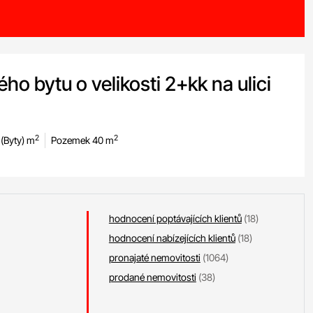
o bytu o velikosti 2+kk na ulici
2
2
(Byty) m
Pozemek 40 m
hodnocení poptávajících klientů
(18)
hodnocení nabízejících klientů
(18)
pronajaté nemovitosti
(1064)
prodané nemovitosti
(38)