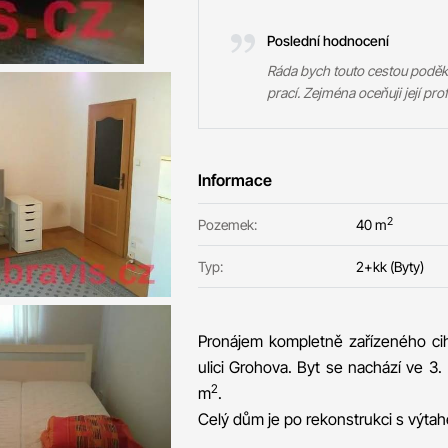
Poslední hodnocení
Ráda bych touto cestou poděk
prací. Zejména oceňuji její prof
Informace
2
Pozemek:
40 m
Typ:
2+kk (Byty)
Pronájem kompletně zařízeného cih
ulici Grohova. Byt se nachází ve 3.
2
m
.
Celý dům je po rekonstrukci s výta