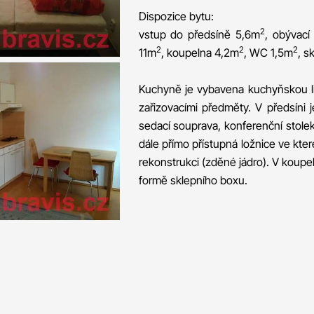
Dispozice bytu:
2
vstup do předsíně 5,6m
, obývac
2
2
2
11m
, koupelna 4,2m
, WC 1,5m
, s
Kuchyně je vybavena kuchyňskou li
zařizovacími předměty. V předsíni j
sedací souprava, konferenční stolek, 
dále přímo přístupná ložnice ve kte
rekonstrukci (zděné jádro). V koupe
formě sklepního boxu.