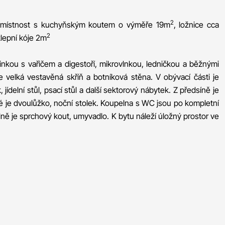
2
í místnost s kuchyňským koutem o výměře 19m
, ložnice cca
2
klepní kóje 2m
nkou s vařičem a digestoří, mikrovlnkou, ledničkou a běžnými
e velká vestavěná skříň a botníková stěna. V obývací části je
jídelní stůl, psací stůl a další sektorový nábytek. Z předsíně je
ré je dvoulůžko, noční stolek. Koupelna s WC jsou po kompletní
lně je sprchový kout, umyvadlo. K bytu náleží úložný prostor ve