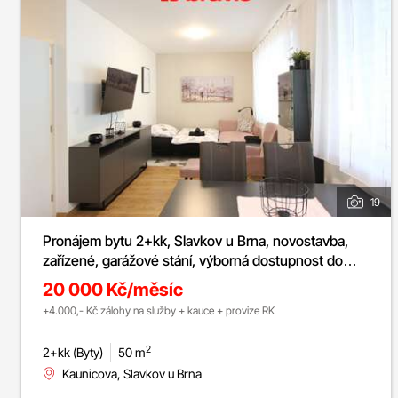
19
Pronájem bytu 2+kk, Slavkov u Brna, novostavba,
zařízené, garážové stání, výborná dostupnost do
Brna, ul. Kaunicova
20 000 Kč/měsíc
+4.000,- Kč zálohy na služby + kauce + provize RK
2
2+kk (Byty)
50 m
Kaunicova, Slavkov u Brna