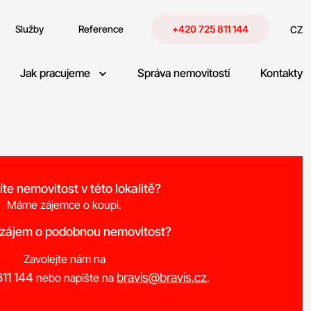
Služby
Reference
+420 725 811 144
CZ
Jak pracujeme
Správa nemovitostí
Kontakty
íte nemovitost v této lokalitě?
Máme zájemce o koupi.
 zájem o podobnou nemovitost?
Zavolejte nám na
11 144
bravis@bravis.cz
nebo napište na
.