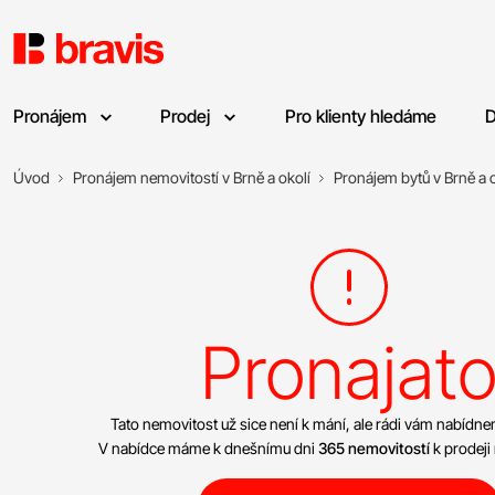
Pronájem
Prodej
Pro klienty hledáme
D
Úvod
Pronájem nemovitostí v Brně a okolí
Pronájem bytů v Brně a o
Pronajat
Tato nemovitost už sice není k mání, ale rádi vám nabíd
V nabídce máme k dnešnímu dni
365 nemovitostí
k prodeji