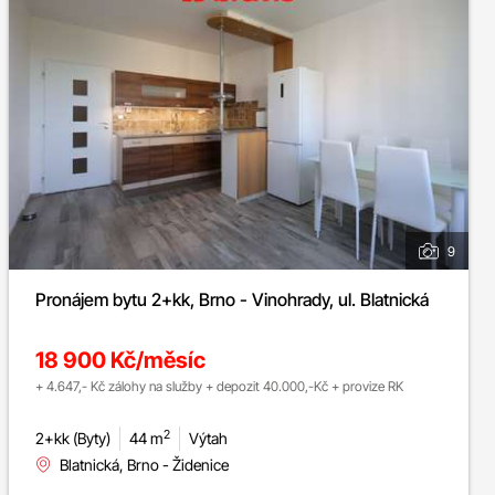
9
Pronájem bytu 2+kk, Brno - Vinohrady, ul. Blatnická
18 900 Kč/měsíc
+ 4.647,- Kč zálohy na služby + depozit 40.000,-Kč + provize RK
2
2+kk (Byty)
44 m
Výtah
Blatnická, Brno - Židenice