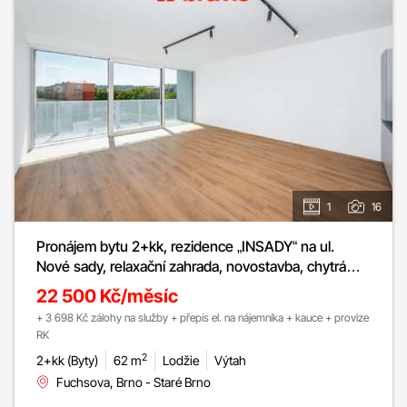
1
16
Pronájem bytu 2+kk, rezidence „INSADY“ na ul.
Nové sady, relaxační zahrada, novostavba, chytrá
domácnost, rekuperace, klimatizace, lodžie, sklep
22 500 Kč/měsíc
+ 3 698 Kč zálohy na služby + přepis el. na nájemníka + kauce + provize
RK
2
2+kk (Byty)
62 m
Lodžie
Výtah
Fuchsova, Brno - Staré Brno