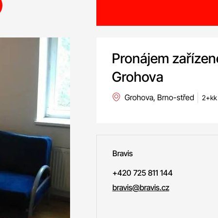
Pronájem zařízenéh
Grohova
Grohova, Brno-střed
2+kk 
Bravis
+420 725 811 144
bravis@bravis.cz