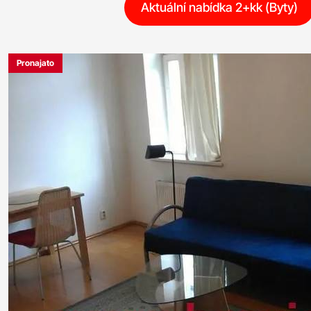
Aktuální nabídka 2+kk (Byty)
Pronajato