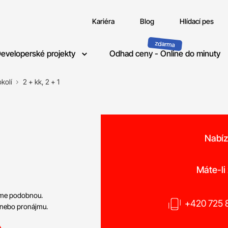
Kariéra
Blog
Hlídací pes
eveloperské projekty
Odhad ceny - Online do minuty
kolí
2 + kk, 2 + 1
Nabíz
o
Máte-li
neme podobnou.
+420 725 8
 nebo pronájmu.