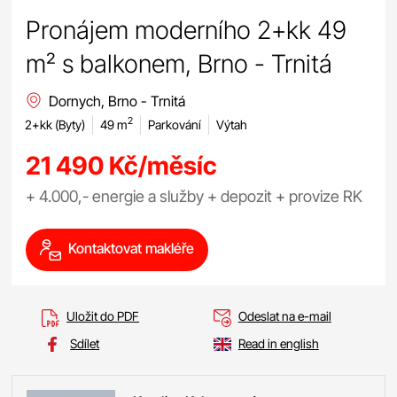
Pronájem moderního 2+kk 49
m² s balkonem, Brno - Trnitá
Dornych, Brno - Trnitá
2
2+kk (Byty)
49 m
Parkování
Výtah
21 490 Kč/měsíc
+ 4.000,- energie a služby + depozit + provize RK
Kontaktovat makléře
Uložit do PDF
Odeslat na e-mail
Sdílet
Read in english