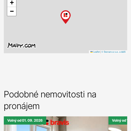
+
−
Leaflet
|
© Seznam.cz a.s. a další
Podobné nemovitosti na
pronájem
Volný od 01. 09. 2026
Volný od 10