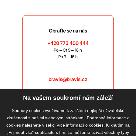
Obraťte se na nás
+420 773 400 444
Po – Čt 9 – 18 h
Pá 9 – 16 h
bravis@bravis.cz
Na vašem soukromí nám záleží
Soubory cookies využíváme k zajištění nejlepší uživatelské
zkušenosti s našimi webovými stránkami. Podrobné informace o
cookies naleznete v sekci
Více informací o cookies
. Kliknutím na
„Přijmout vše“ souhlasíte s tím, že můžeme užívat všechny typy