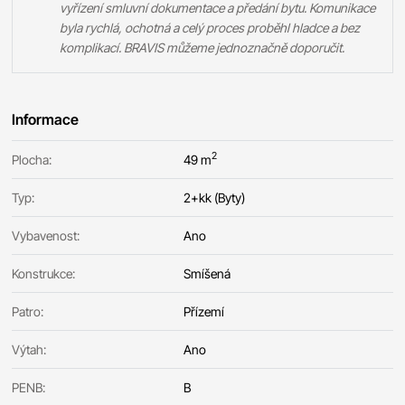
vyřízení smluvní dokumentace a předání bytu. Komunikace
byla rychlá, ochotná a celý proces proběhl hladce a bez
komplikací. BRAVIS můžeme jednoznačně doporučit.
Informace
2
Plocha:
49 m
Typ:
2+kk (Byty)
Vybavenost:
Ano
Konstrukce:
Smíšená
Patro:
Přízemí
Výtah:
Ano
PENB:
B