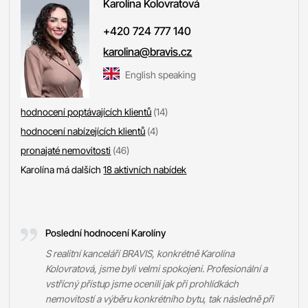
Karolína
Kolovratová
+420 724 777 140
karolina@bravis.cz
English speaking
hodnocení poptávajících klientů
(14)
hodnocení nabízejících klientů
(4)
pronajaté nemovitosti
(46)
Karolína má dalších
18 aktivních nabídek
Poslední hodnocení Karolíny
S realitní kanceláří BRAVIS, konkrétně Karolína
Kolovratová, jsme byli velmi spokojeni. Profesionální a
vstřícný přístup jsme ocenili jak při prohlídkách
nemovitostí a výběru konkrétního bytu, tak následně při