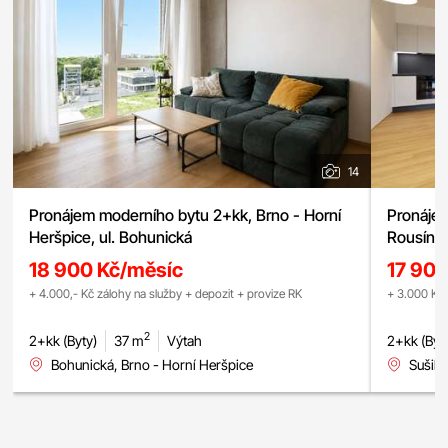
14
Pronájem moderního bytu 2+kk, Brno - Horní
Pronájem
Heršpice, ul. Bohunická
Rousínov
nízkoene
18 900 Kč/měsíc
17 90
+ 4.000,- Kč zálohy na služby + depozit + provize RK
+ 3.000 Kč 
2
2+kk (Byty)
37 m
Výtah
2+kk (Byt
Bohunická, Brno - Horní Heršpice
Sušilo