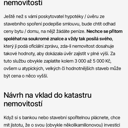
nemovitosti
Ještě než s vámi poskytovatel hypotéky / úvěru ze
stavebního spoření podepíše smlouvu, bude chtít odhad
ceny bytu / domu, na nějž žádáte peníze.
Nechce se přitom
spoléhat na soukromé znalce a vždy tak posílá svého
,
který jí podá oficiální zprávu, zda-li nemovitost dosahuje
takové hodnoty, aby dokázala úvěr zajistit v plné výši. Za
tuto službu obvykle zaplatíte kolem 3 000 až 5 000 Kč,
ovšem u atypických, velkých či hodnotnějších staveb může
být cena o něco vyšší.
Návrh na vklad do katastru
nemovitostí
Když si s bankou nebo stavební spořitelnou plácnete, chce
mít jistotu, že o svou (obvykle několikamilionovou) investici