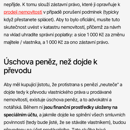
nepřijde. K tomu slouží zástavní právo, které ji opravňuje k
prodeji nemovitosti
v případě porušení podmínek (typicky
když přestanete splácet). Aby to bylo oficiální, musíte tuto
skutečnost uvést v katastru nemovitostí, přičemž za návrh
na vklad uhradíte správní poplatky: a sice 1 000 Kč za změnu
majitele / vlastníka, a 1 000 Kč za ono zástavní právo.
Úschova peněz, než dojde k
převodu
Aby měl kupující jistotu, že protistrana s penězi „neuteče“ a
dojde tedy k převodu vlastnického práva u prodávané
nemovitosti, existuje úschova peněz, a to advokátní a
notářská. Během ní
jsou finanční prostředky uloženy na
speciálním účtu
, a jakmile dojde ke splnění všech smluvních
povinností (tedy bude jisté, že se stáváte vlastníkem), budou
převedeny na účet prodávajícího. Tato služba bývá