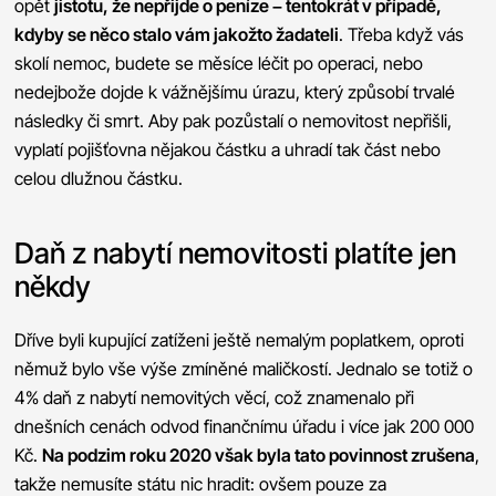
opět
jistotu, že nepřijde o peníze – tentokrát v případě,
kdyby se něco stalo vám jakožto žadateli
. Třeba když vás
skolí nemoc, budete se měsíce léčit po operaci, nebo
nedejbože dojde k vážnějšímu úrazu, který způsobí trvalé
následky či smrt. Aby pak pozůstalí o nemovitost nepřišli,
vyplatí pojišťovna nějakou částku a uhradí tak část nebo
celou dlužnou částku.
Daň z nabytí nemovitosti platíte jen
někdy
Dříve byli kupující zatíženi ještě nemalým poplatkem, oproti
němuž bylo vše výše zmíněné maličkostí. Jednalo se totiž o
4% daň z nabytí nemovitých věcí, což znamenalo při
dnešních cenách odvod finančnímu úřadu i více jak 200 000
Kč.
Na podzim roku 2020 však byla tato povinnost zrušena
,
takže nemusíte státu nic hradit: ovšem pouze za