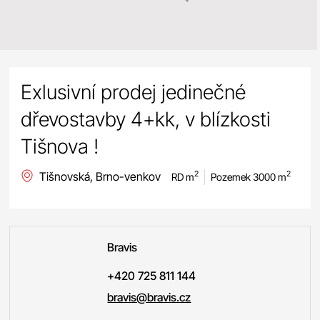
Exlusivní prodej jedinečné
dřevostavby 4+kk, v blízkosti
Tišnova !
Tišnovská, Brno-venkov
2
2
RD m
Pozemek 3000 m
Bravis
+420 725 811 144
bravis@bravis.cz