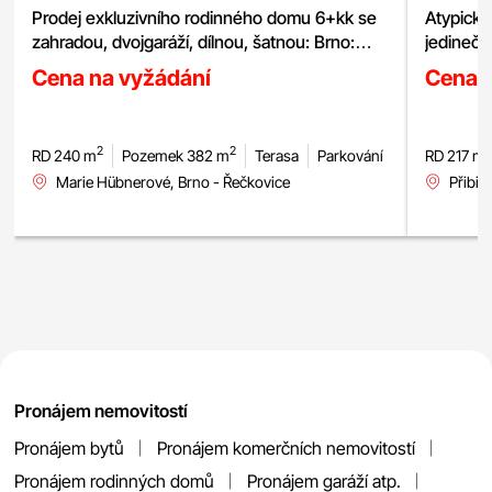
Prodej exkluzivního rodinného domu 6+kk se
zahradou, dvojgaráží, dílnou, šatnou: Brno:
jedinečn
Řečkovice, pozemek 380 m²
Cena na vyžádání
Cena 
2
2
RD 240 m
Pozemek 382 m
Terasa
Parkování
RD 217 m
Marie Hübnerové, Brno - Řečkovice
Přibic
Pronájem nemovitostí
Pronájem bytů
Pronájem komerčních nemovitostí
Pronájem rodinných domů
Pronájem garáží atp.