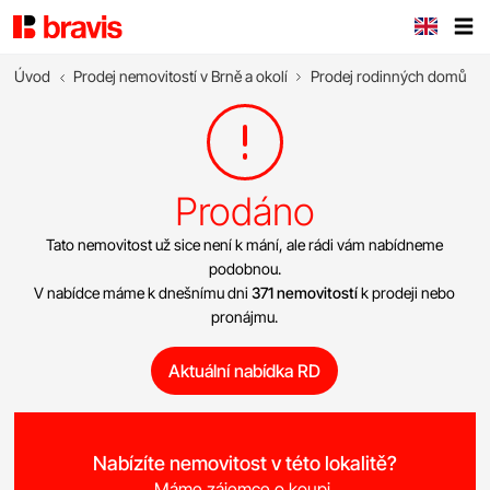
Úvod
Prodej nemovitostí v Brně a okolí
Prodej rodinných domů
Prodáno
Tato nemovitost už sice není k mání, ale rádi vám nabídneme
podobnou.
V nabídce máme k dnešnímu dni
371 nemovitostí
k prodeji nebo
pronájmu.
Aktuální nabídka RD
Nabízíte nemovitost v této lokalitě?
Máme zájemce o koupi.