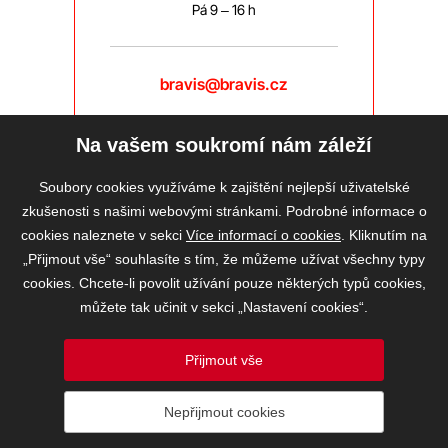
Pá 9 – 16 h
bravis@bravis.cz
Na vašem soukromí nám záleží
Soubory cookies využíváme k zajištění nejlepší uživatelské
zkušenosti s našimi webovými stránkami. Podrobné informace o
cookies naleznete v sekci
Více informací o cookies
. Kliknutím na
„Přijmout vše“ souhlasíte s tím, že můžeme užívat všechny typy
cookies. Chcete-li povolit užívání pouze některých typů cookies,
můžete tak učinit v sekci „Nastavení cookies“.
Přijmout vše
2026 © BRAVIS REALITY, s.r.o.
Nepřijmout cookies
Informace o ochraně osobních údajů
VOS