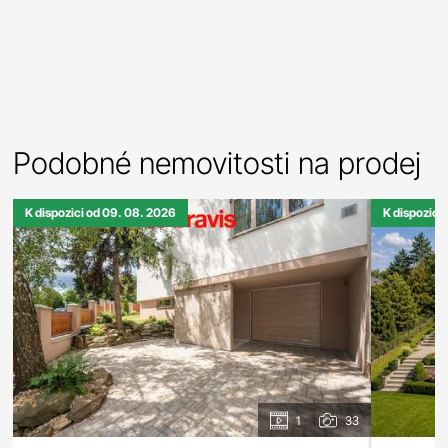
Podobné nemovitosti na prodej
K dispozici od 09. 08. 2026
K dispozici
1
33