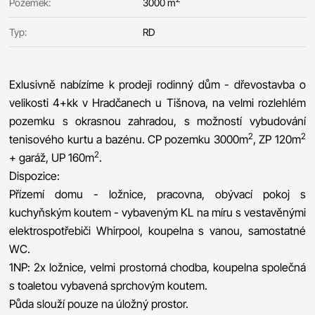
Pozemek:
3000 m
Typ:
RD
Exlusivně nabízíme k prodeji rodinný dům - dřevostavba o
velikosti 4+kk v Hradčanech u Tišnova, na velmi rozlehlém
pozemku s okrasnou zahradou, s možností vybudování
2
2
tenisového kurtu a bazénu. CP pozemku 3000m
, ZP 120m
2
+ garáž, UP 160m
.
Dispozice:
Přízemí domu - ložnice, pracovna, obývací pokoj s
kuchyňským koutem - vybaveným KL na míru s vestavěnými
elektrospotřebiči Whirpool, koupelna s vanou, samostatné
WC.
1NP: 2x ložnice, velmi prostorná chodba, koupelna společná
s toaletou vybavená sprchovým koutem.
Půda slouží pouze na úložný prostor.