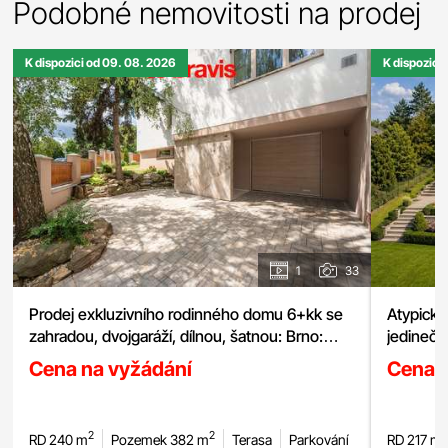
Podobné nemovitosti na prodej
K dispozici od 09. 08. 2026
K dispozici
1
33
Prodej exkluzivního rodinného domu 6+kk se
zahradou, dvojgaráží, dílnou, šatnou: Brno:
jedinečn
Řečkovice, pozemek 380 m²
Cena na vyžádání
Cena 
2
2
RD 240 m
Pozemek 382 m
Terasa
Parkování
RD 217 m