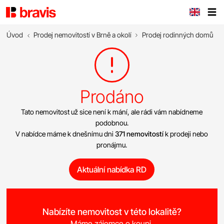
Úvod
Prodej nemovitostí v Brně a okolí
Prodej rodinných domů
Prodáno
Tato nemovitost už sice není k mání, ale rádi vám nabídneme
podobnou.
V nabídce máme k dnešnímu dni
371 nemovitostí
k prodeji nebo
pronájmu.
Aktuální nabídka RD
Nabízíte nemovitost v této lokalitě?
Máme zájemce o koupi.