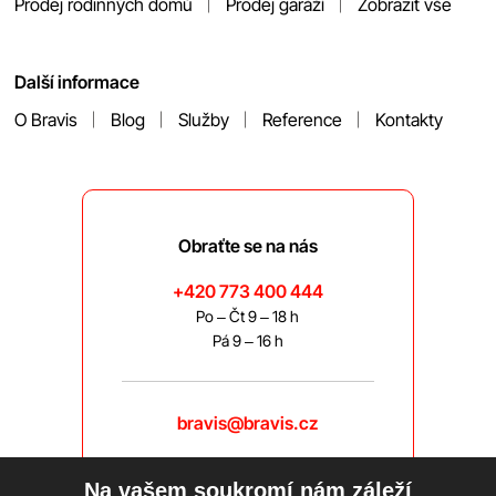
Prodej rodinných domů
Prodej garáží
Zobrazit vše
Další informace
O Bravis
Blog
Služby
Reference
Kontakty
Obraťte se na nás
+420 773 400 444
Po – Čt 9 – 18 h
Pá 9 – 16 h
bravis@bravis.cz
Na vašem soukromí nám záleží