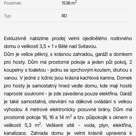
2
Pozemek:
1538 m
Typ:
RD
Exkluzivně nabízíme prodej velmi ojedinělého rodinného
domu o velikosti 3,5 + 1 v Bělé nad Svitavou.
Dům je velice pěkný, s krásnou zahradou, garáží a domkem
pro hosty. Dům má prostorné pokoje a jeden půl pokoj, 2
koupelny s toaletou - jednu se sprchovým koutem, druhou s
vanou. V jedné z ložnic jsou krásná kachlová kamna. Domek
pro hosty je samostatný hned vedle domu, kde mají hosté
naprosté soukromí - je zde zavedena pouze elektřina. Garáž
je také samostatná, otevírání na dálkové ovládání s velkou
výhodou 4 metrové elektronicky posuvné brány. Dům má
2
prostorné pokoje 16, 16 a 14 m
a tzv. půlpokojík s oknem o
2
velikosti 5,3 m
. Veškeré sítě - voda, plyn, elektřina,
kanalizace. Zahrada domu je velmi krásně upravená k