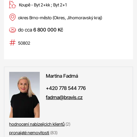
Koupě -
byt 2+kk
;
byt 2+1
okres Brno-město (Okres, Jihomoravský kraj)
do cca
6 800 000 Kč
50802
Martina
Fadrná
+420 778 544 776
fadrna@bravis.cz
hodnocení nabízejících klientů
(2)
pronajaté nemovitosti
(83)