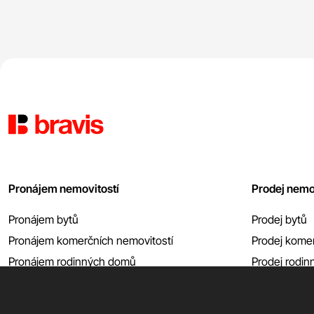
Pronájem nemovitostí
Prodej nemo
Pronájem bytů
Prodej bytů
Pronájem komerčních nemovitostí
Prodej komer
Pronájem rodinných domů
Prodej rodi
Pronájem garáží atp.
Prodej garáží
Zobrazit vše
Zobrazit vše