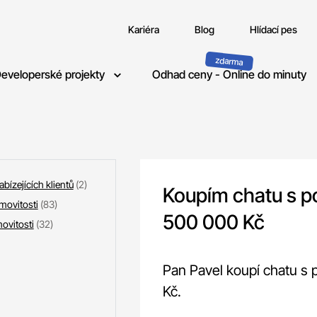
Kariéra
Blog
Hlídací pes
eveloperské projekty
Odhad ceny - Online do minuty
bízejících klientů
(2)
Koupím chatu s 
movitosti
(83)
500 000 Kč
ovitosti
(32)
Pan Pavel koupí chatu s
Kč.