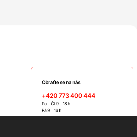
Obraťte se na nás
+420 773 400 444
Po – Čt 9 – 18 h
Pá 9 – 16 h
bravis@bravis.cz