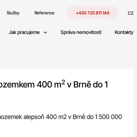
Služby
Reference
+420 725 811 144
CZ
Jak pracujeme
Správa nemovitostí
Kontakty
2
pozemkem 400 m
v Brně do 1
 pozemek alepsoň 400 m2 v Brně do 1 500 000