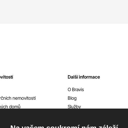
vitostí
Další informace
O Bravis
čních nemovitostí
Blog
nných domů
Služby
Reference
Kontakty