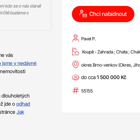
i kdo se o nás starali
 Určitě budeme s
Chci nabídnout
Pavel P.
Koupě -
zahrada
;
chata
;
cha
me vás
o jsme v nedávné
okres Brno-venkov (Okres, Jih
 nemovitosti
do cca
1 500 000 Kč
55155
 dlouholetých
už jde o
odhad
 stránce
Jak