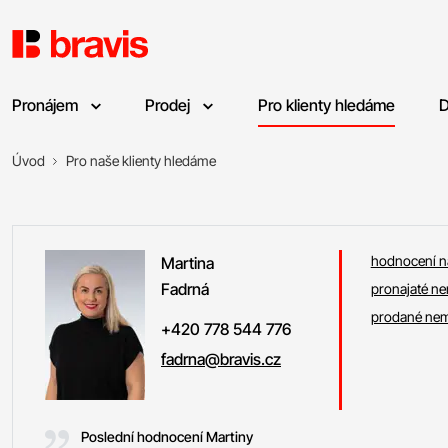
Pronájem
Prodej
Pro klienty hledáme
D
Úvod
Pro naše klienty hledáme
hodnocení na
Martina
Fadrná
pronajaté ne
prodané nem
+420 778 544 776
fadrna@bravis.cz
Poslední hodnocení Martiny