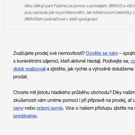
Moc děkuji paní Fadrné za pomoc s prodejem. BRAVIS a všichn
jsou opravdu jak na profesionální, tak lidské úrovni jedničky.
BRAVISem pokračovat v další spolupráci.
Zvažujete prodej své nemovitosti?
Ozvěte se nám
– spojí
s konkrétními zájemci, kteří aktivně hledají. Podívejte se,
c
době realizovali
a zjistěte, jak rychle a výhodně dokážeme
prodat.
Chcete mít jistotu hladkého průběhu obchodu? Díky našim
zkušeností vám umíme pomoci i při přípravě na prodej, ať 
ceny
nebo
právní servis
. Více o našem přístupu zjistíte na
prodáváme
.