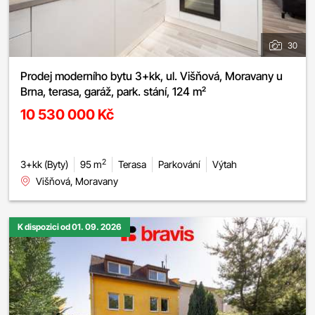
30
Prodej moderního bytu 3+kk, ul. Višňová, Moravany u
Brna, terasa, garáž, park. stání, 124 m²
10 530 000 Kč
2
3+kk (Byty)
95 m
Terasa
Parkování
Výtah
Višňová, Moravany
K dispozici od 01. 09. 2026