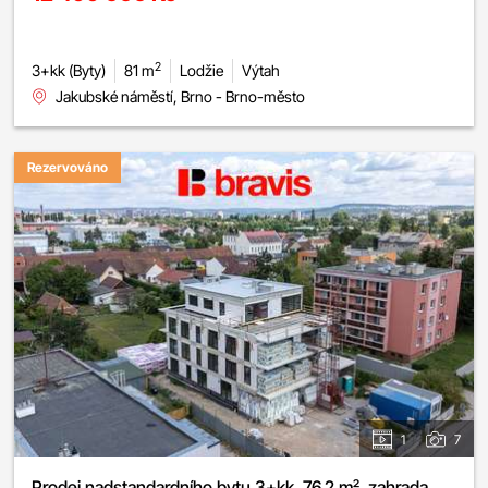
2
3+kk (Byty)
81 m
Lodžie
Výtah
Jakubské náměstí, Brno - Brno-město
Rezervováno
1
7
Prodej nadstandardního bytu 3+kk, 76,2 m², zahrada