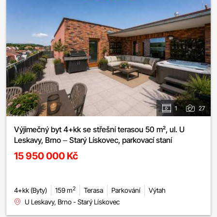
1
27
Výjimečný byt 4+kk se střešní terasou 50 m², ul. U
Leskavy, Brno – Starý Lískovec, parkovací staní
15 950 000 Kč
2
4+kk (Byty)
159 m
Terasa
Parkování
Výtah
U Leskavy, Brno - Starý Lískovec