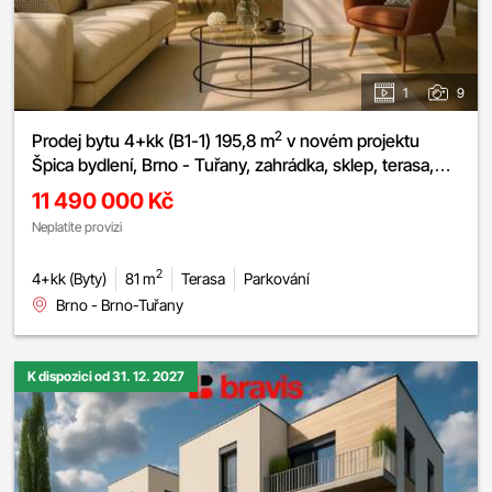
1
9
2
Prodej bytu 4+kk (B1-1) 195,8 m
v novém projektu
Špica bydlení, Brno - Tuřany, zahrádka, sklep, terasa,
parkování.
11 490 000 Kč
Neplatíte provizi
2
4+kk (Byty)
81 m
Terasa
Parkování
Brno - Brno-Tuřany
K dispozici od 31. 12. 2027