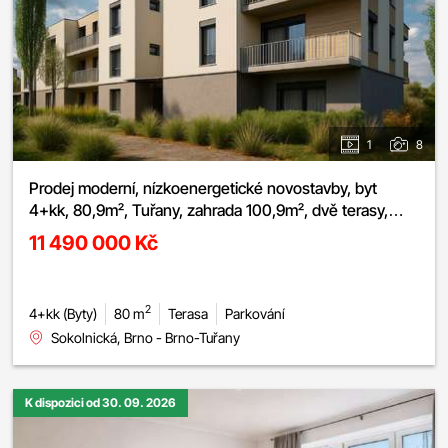
1
8
Prodej moderní, nízkoenergetické novostavby, byt
4+kk, 80,9m², Tuřany, zahrada 100,9m², dvě terasy,
možnost sklepa a parkování
11 490 000 Kč
2
4+kk (Byty)
80 m
Terasa
Parkování
Sokolnická, Brno - Brno-Tuřany
K dispozici od 30. 09. 2026