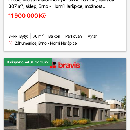
307 m², sklep, Brno - Horní Heršpice, možnost
parkování
11 900 000 Kč
2
3+kk (Byty)
76 m
Balkon
Parkování
Výtah
Záhumenice, Brno - Horní Heršpice
K dispozici od 31. 12. 2027