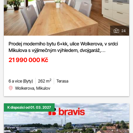
24
Prodej moderního bytu 6+kk, ulice Wolkerova, v srdci
Mikulova s výjimečným výhledem, dvojgaráž,
nadstandardní vybavení
21 990 000 Kč
2
6 a více (Byty)
262 m
Terasa
Wolkerova, Mikulov
K dispozici od 01. 03. 2027