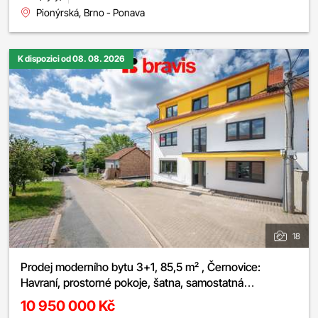
Pionýrská, Brno - Ponava
K dispozici od 08. 08. 2026
18
Prodej moderního bytu 3+1, 85,5 m² , Černovice:
Havraní, prostorné pokoje, šatna, samostatná
kuchyně,možnost parkování
10 950 000 Kč