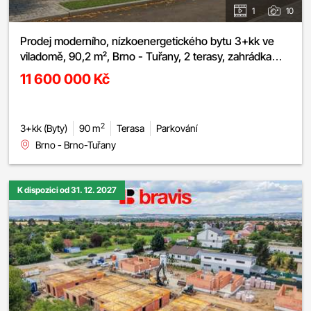
1
10
Prodej moderního, nízkoenergetického bytu 3+kk ve
viladomě, 90,2 m², Brno - Tuřany, 2 terasy, zahrádka
32,7 m², parkování
11 600 000 Kč
2
3+kk (Byty)
90 m
Terasa
Parkování
Brno - Brno-Tuřany
K dispozici od 31. 12. 2027