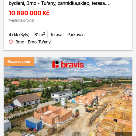
bydlení, Brno - Tuřany, zahrádka,sklep, terasa,
parkování.
10 890 000 Kč
Neplatíte provizi
2
4+kk (Byty)
81 m
Terasa
Parkování
Brno - Brno-Tuřany
Rezervováno