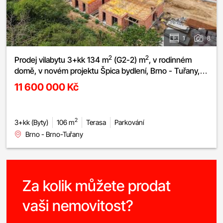
1
8
2
2
Prodej vilabytu 3+kk 134 m
(G2-2) m
, v rodinném
domě, v novém projektu Špica bydlení, Brno - Tuřany,
zahrádka, 2x terasa, parkování.
11 600 000 Kč
2
3+kk (Byty)
106 m
Terasa
Parkování
Brno - Brno-Tuřany
Za kolik můžete prodat
vaši nemovitost?