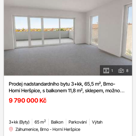
1
8
Prodej nadstandardního bytu 3+kk, 65,5 m², Brno-
Horní Heršpice, s balkonem 11,8 m², sklepem, možnost
parkování
9 790 000 Kč
2
3+kk (Byty)
65 m
Balkon
Parkování
Výtah
Záhumenice, Brno - Horní Heršpice