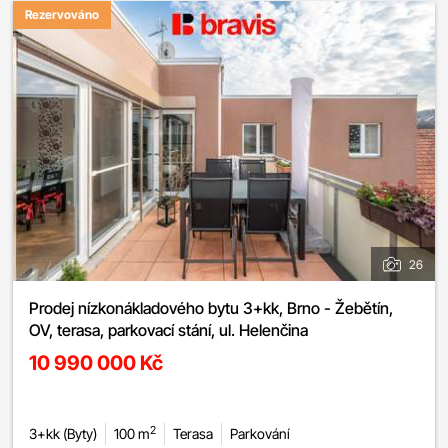
Rezervováno
26
Prodej nízkonákladového bytu 3+kk, Brno - Žebětín,
OV, terasa, parkovací stání, ul. Helenčina
10 990 000 Kč
2
3+kk (Byty)
100 m
Terasa
Parkování