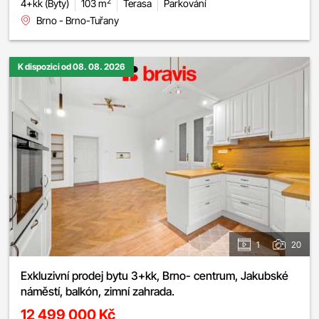
2
4+kk (Byty)
103 m
Terasa
Parkování
Brno - Brno-Tuřany
K dispozici od 08. 08. 2026
1
20
Exkluzivní prodej bytu 3+kk, Brno- centrum, Jakubské
náměstí, balkón, zimní zahrada.
12 499 000 Kč