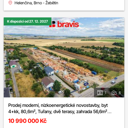
Helenčina, Brno - Žebětín
K dispozici od 27. 12. 2027
1
6
Prodej moderní, nízkoenergetické novostavby, byt
4+kk, 80,6m², Tuřany, dvě terasy, zahrada 56,6m²
možnost sklepa a parkování
10 990 000 Kč