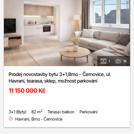
1
19
Prodej novostavby bytu 3+1,Brno - Černovice, ul.
Havraní, tearasa, sklep, možnost parkování
11 150 000 Kč
2
3+1 (Byty)
82 m
Terasa i balkon
Parkování
Havraní, Brno - Černovice