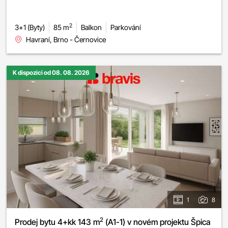
2
3+1 (Byty)
85 m
Balkon
Parkování
Havraní, Brno - Černovice
K dispozici od 08. 08. 2026
1
8
2
Prodej bytu 4+kk 143 m
(A1-1) v novém projektu Špica