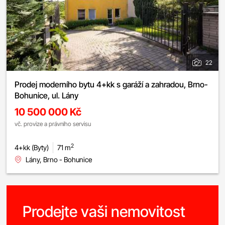
22
Prodej moderního bytu 4+kk s garáží a zahradou, Brno-
Bohunice, ul. Lány
10 500 000 Kč
vč. provize a právního servisu
2
4+kk (Byty)
71 m
Lány, Brno - Bohunice
Prodejte vaši nemovitost