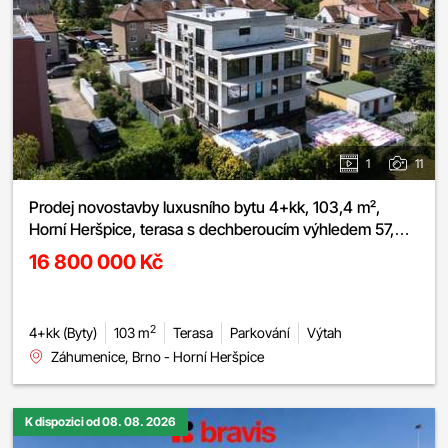
1
11
Prodej novostavby luxusního bytu 4+kk, 103,4 m²,
Horní Heršpice, terasa s dechberoucím výhledem 57,24
m², 2x parkování, sklep
16 800 000 Kč
2
4+kk (Byty)
103 m
Terasa
Parkování
Výtah
Záhumenice, Brno - Horní Heršpice
K dispozici od 08. 08. 2026