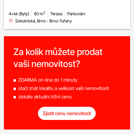
2
4+kk (Byty)
80 m
Terasa
Parkování
Sokolnická, Brno - Brno-Tuřany
Za kolik můžete prodat
vaši nemovitost?
ZDARMA on-line do 1 minuty
stačí znát lokalitu a velikost vaší nemovitosti
získáte aktuální tržní cenu
Zjistit cenu nemovitosti