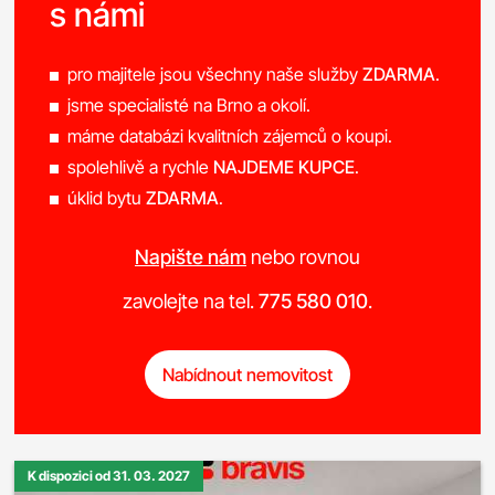
s námi
pro majitele jsou všechny naše služby
ZDARMA
.
jsme specialisté na Brno a okolí.
máme databázi kvalitních zájemců o koupi.
spolehlivě a rychle
NAJDEME KUPCE
.
úklid bytu
ZDARMA
.
Napište nám
nebo rovnou
zavolejte na tel.
775 580 010
.
Nabídnout nemovitost
K dispozici od 31. 03. 2027