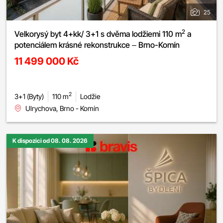
25
2
Velkorysý byt 4+kk/ 3+1 s dvěma lodžiemi 110 m
a
potenciálem krásné rekonstrukce – Brno-Komín
11 499 000 Kč
2
3+1 (Byty)
110 m
Lodžie
Ulrychova, Brno - Komín
K dispozici od 08. 08. 2026