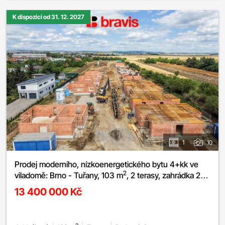
K dispozici od 31. 12. 2027
1
10
Prodej moderního, nízkoenergetického bytu 4+kk ve
2
viladomě: Brno - Tuřany, 103 m
, 2 terasy, zahrádka 27,6
2
m
, parkování
13 400 000 Kč