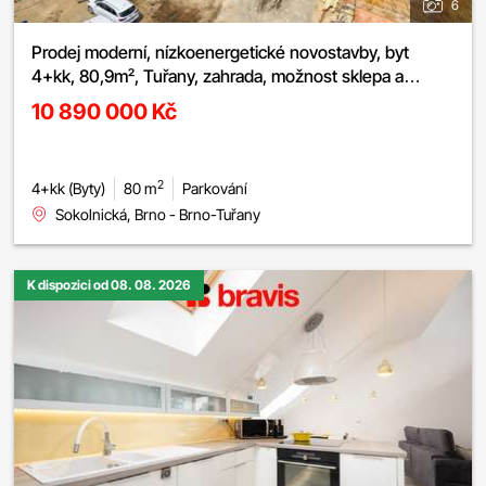
6
Prodej moderní, nízkoenergetické novostavby, byt
4+kk, 80,9m², Tuřany, zahrada, možnost sklepa a
parkování
10 890 000 Kč
2
4+kk (Byty)
80 m
Parkování
Sokolnická, Brno - Brno-Tuřany
K dispozici od 08. 08. 2026