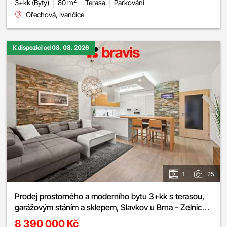
2
3+kk (Byty)
80 m
Terasa
Parkování
Ořechová, Ivančice
K dispozici od 08. 08. 2026
1
25
Prodej prostorného a moderního bytu 3+kk s terasou,
garážovým stáním a sklepem, Slavkov u Brna - Zelnice
III
8 390 000 Kč