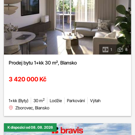
1
8
Prodej bytu 1+kk 30 m², Blansko
3 420 000 Kč
2
1+kk (Byty)
30 m
Lodžie
Parkování
Výtah
Zborovec, Blansko
K dispozici od 08. 08. 2026