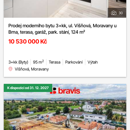
30
Prodej moderního bytu 3+kk, ul. Višňová, Moravany u
Brna, terasa, garáž, park. stání, 124 m²
10 530 000 Kč
2
3+kk (Byty)
95 m
Terasa
Parkování
Výtah
Višňová, Moravany
K dispozici od 31. 12. 2027