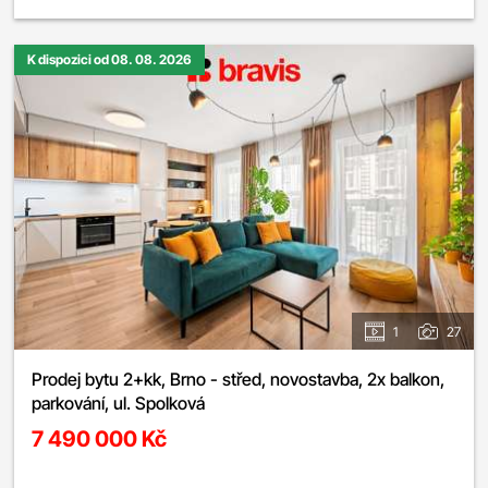
K dispozici od 08. 08. 2026
1
27
Prodej bytu 2+kk, Brno - střed, novostavba, 2x balkon,
parkování, ul. Spolková
7 490 000 Kč