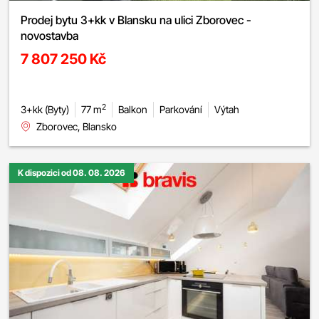
Prodej bytu 3+kk v Blansku na ulici Zborovec -
novostavba
7 807 250 Kč
2
3+kk (Byty)
77 m
Balkon
Parkování
Výtah
Zborovec, Blansko
K dispozici od 08. 08. 2026