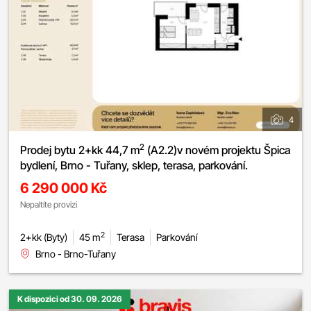
4
2
Prodej bytu 2+kk 44,7 m
(A2.2)v novém projektu Špica
bydlení, Brno - Tuřany, sklep, terasa, parkování.
6 290 000 Kč
Nepaltíte provizi
2
2+kk (Byty)
45 m
Terasa
Parkování
Brno - Brno-Tuřany
K dispozici od 30. 09. 2026