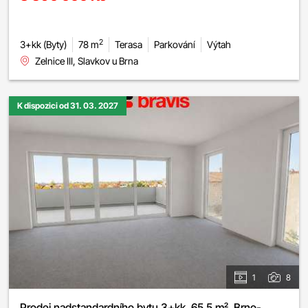
2
3+kk (Byty)
78 m
Terasa
Parkování
Výtah
Zelnice III, Slavkov u Brna
K dispozici od 31. 03. 2027
1
8
Prodej nadstandardního bytu 3+kk, 65,5 m², Brno-