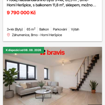
Horní Heršpice, s balkonem 11,8 m², sklepem, možnost
parkování
9 790 000 Kč
2
3+kk (Byty)
65 m
Balkon
Parkování
Výtah
Záhumenice, Brno - Horní Heršpice
K dispozici od 08. 08. 2026