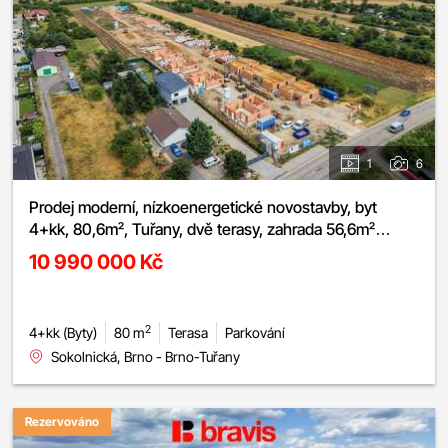
1
6
Prodej moderní, nízkoenergetické novostavby, byt
4+kk, 80,6m², Tuřany, dvě terasy, zahrada 56,6m²
možnost sklepa a parkování
10 990 000 Kč
2
4+kk (Byty)
80 m
Terasa
Parkování
Sokolnická, Brno - Brno-Tuřany
Rezervováno