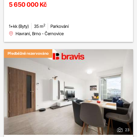
5 650 000 Kč
2
1+kk (Byty)
35 m
Parkování
Havraní, Brno - Černovice
Předběžně rezervováno
23