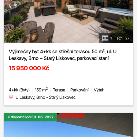
1
27
Výjimečný byt 4+kk se střešní terasou 50 m², ul. U
Leskavy, Brno – Starý Lískovec, parkovací staní
15 950 000 Kč
2
4+kk (Byty)
159 m
Terasa
Parkování
Výtah
U Leskavy, Brno - Starý Lískovec
K dispozici od 30. 06. 2027