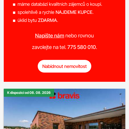
máme databázi kvalitních zájemců o koupi.
spolehlivě a rychle
NAJDEME KUPCE
.
úklid bytu
ZDARMA
.
Napište nám
nebo rovnou
zavolejte na tel.
775 580 010
.
Nabídnout nemovitost
K dispozici od 08. 08. 2026