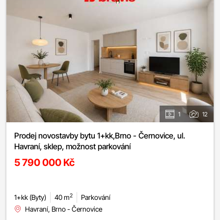
1
12
Prodej novostavby bytu 1+kk,Brno - Černovice, ul.
Havraní, sklep, možnost parkování
5 790 000 Kč
2
1+kk (Byty)
40 m
Parkování
Havraní, Brno - Černovice