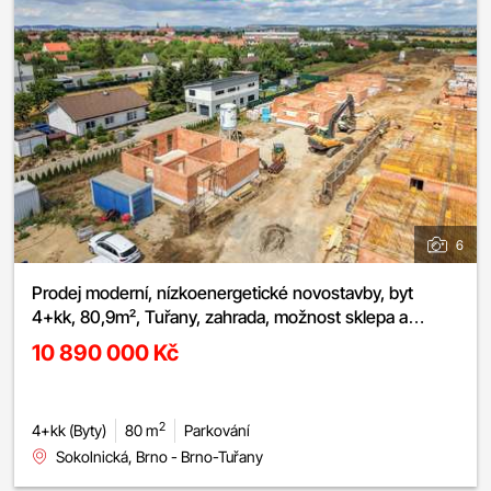
6
Prodej moderní, nízkoenergetické novostavby, byt
4+kk, 80,9m², Tuřany, zahrada, možnost sklepa a
parkování
10 890 000 Kč
2
4+kk (Byty)
80 m
Parkování
Sokolnická, Brno - Brno-Tuřany