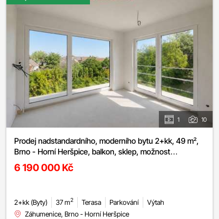
1
10
Prodej nadstandardního, moderního bytu 2+kk, 49 m²,
Brno - Horní Heršpice, balkon, sklep, možnost
parkování
6 190 000 Kč
2
2+kk (Byty)
37 m
Terasa
Parkování
Výtah
Záhumenice, Brno - Horní Heršpice