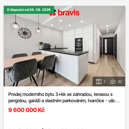
K dispozici od 08. 08. 2026
1
32
Prodej moderního bytu 3+kk se zahradou, terasou s
pergolou, garáží a vlastním parkováním, Ivančice - ulice
Ořechová
9 600 000 Kč