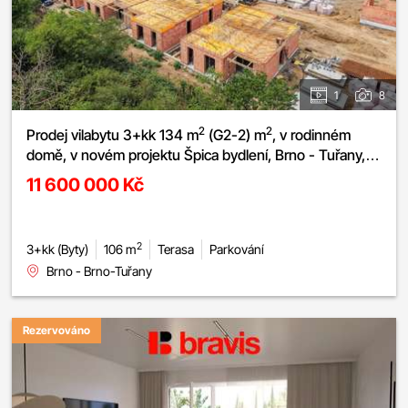
1
8
2
2
Prodej vilabytu 3+kk 134 m
(G2-2) m
, v rodinném
domě, v novém projektu Špica bydlení, Brno - Tuřany,
zahrádka, 2x terasa, parkování.
11 600 000 Kč
2
3+kk (Byty)
106 m
Terasa
Parkování
Brno - Brno-Tuřany
Rezervováno