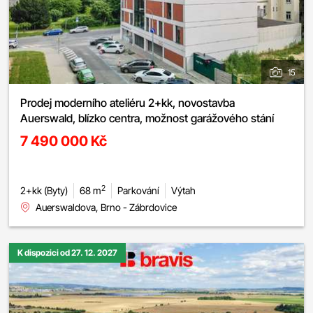
15
Prodej moderního ateliéru 2+kk, novostavba
Auerswald, blízko centra, možnost garážového stání
7 490 000 Kč
2
2+kk (Byty)
68 m
Parkování
Výtah
Auerswaldova, Brno - Zábrdovice
K dispozici od 27. 12. 2027