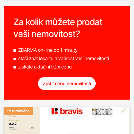
Za kolik můžete prodat
vaši nemovitost?
ZDARMA on-line do 1 minuty
stačí znát lokalitu a velikost vaší nemovitosti
získáte aktuální tržní cenu
Zjistit cenu nemovitosti
Rezervováno