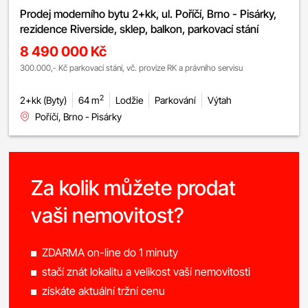
Prodej moderního bytu 2+kk, ul. Poříčí, Brno - Pisárky,
rezidence Riverside, sklep, balkon, parkovací stání
8 490 000 Kč
300.000,- Kč parkovací stání, vč. provize RK a právního servisu
2
2+kk (Byty)
64 m
Lodžie
Parkování
Výtah
Poříčí, Brno - Pisárky
Za kolik můžete prodat
vaši nemovitost?
ZDARMA on-line do 1 minuty
stačí znát lokalitu a velikost vaší nemovitosti
získáte aktuální tržní cenu