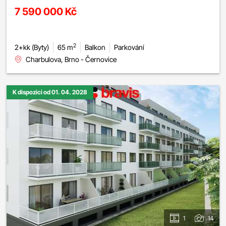
7 590 000 Kč
2
2+kk (Byty)
65 m
Balkon
Parkování
Charbulova, Brno - Černovice
K dispozici od 01. 04. 2028
1
14