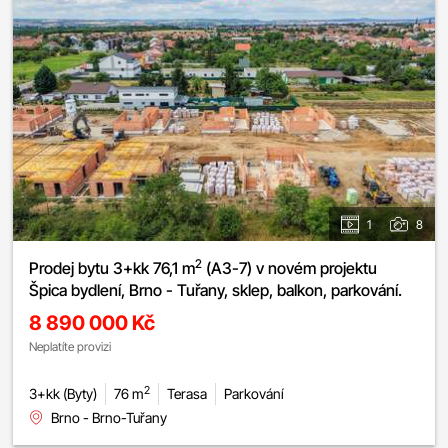
1
8
2
Prodej bytu 3+kk 76,1 m
(A3-7) v novém projektu
Špica bydlení, Brno - Tuřany, sklep, balkon, parkování.
8 890 000 Kč
Neplatíte provizi
2
3+kk (Byty)
76 m
Terasa
Parkování
Brno - Brno-Tuřany