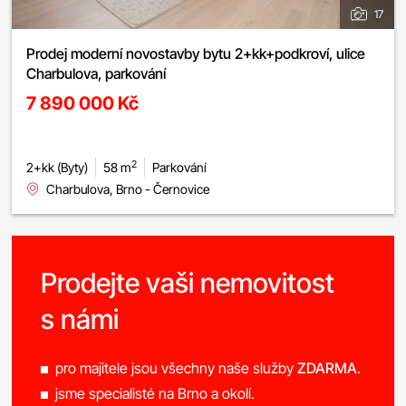
17
Prodej moderní novostavby bytu 2+kk+podkroví, ulice
Charbulova, parkování
7 890 000 Kč
2
2+kk (Byty)
58 m
Parkování
Charbulova, Brno - Černovice
Prodejte vaši nemovitost
s námi
pro majitele jsou všechny naše služby
ZDARMA
.
jsme specialisté na Brno a okolí.