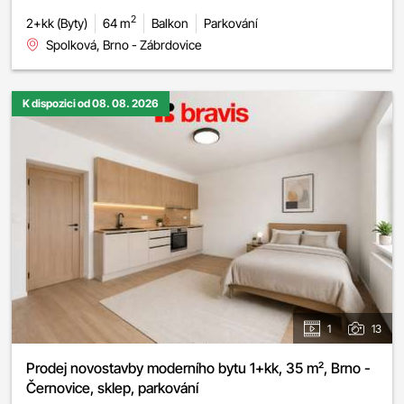
2
2+kk (Byty)
64 m
Balkon
Parkování
Spolková, Brno - Zábrdovice
K dispozici od 08. 08. 2026
1
13
Prodej novostavby moderního bytu 1+kk, 35 m², Brno -
Černovice, sklep, parkování