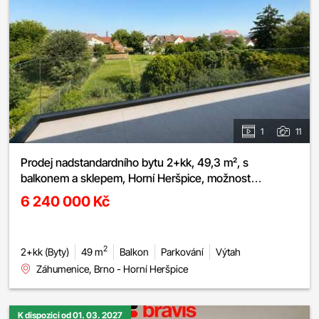
1
11
Prodej nadstandardního bytu 2+kk, 49,3 m², s
balkonem a sklepem, Horní Heršpice, možnost
parkování
6 240 000 Kč
2
2+kk (Byty)
49 m
Balkon
Parkování
Výtah
Záhumenice, Brno - Horní Heršpice
K dispozici od 01. 03. 2027