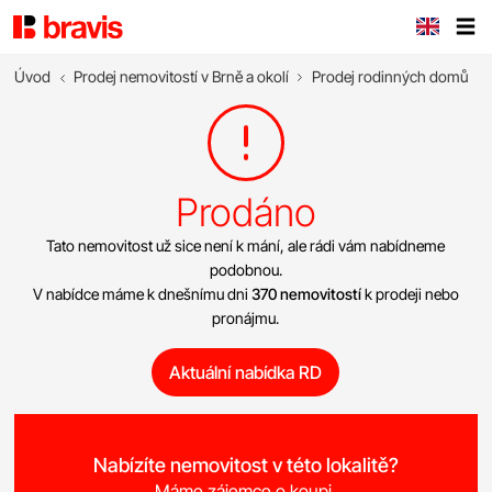
Úvod
Prodej nemovitostí v Brně a okolí
Prodej rodinných domů
Prodáno
Tato nemovitost už sice není k mání, ale rádi vám nabídneme
podobnou.
V nabídce máme k dnešnímu dni
370 nemovitostí
k prodeji nebo
pronájmu.
Aktuální nabídka RD
Nabízíte nemovitost v této lokalitě?
Máme zájemce o koupi.