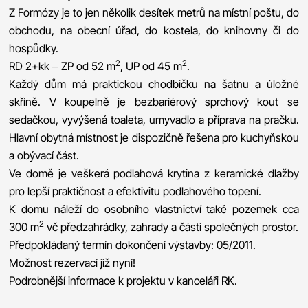
Z Formózy je to jen několik desítek metrů na místní poštu, do
obchodu, na obecní úřad, do kostela, do knihovny či do
hospůdky.
2
2
RD 2+kk – ZP od 52 m
, UP od 45 m
.
Každý dům má praktickou chodbičku na šatnu a úložné
skříně. V koupelně je bezbariérový sprchový kout se
sedačkou, vyvýšená toaleta, umyvadlo a příprava na pračku.
Hlavní obytná místnost je dispozičně řešena pro kuchyňskou
a obývací část.
Ve domě je veškerá podlahová krytina z keramické dlažby
pro lepší praktičnost a efektivitu podlahového topení.
K domu náleží do osobního vlastnictví také pozemek cca
2
300 m
vč předzahrádky, zahrady a části společných prostor.
Předpokládaný termín dokončení výstavby: 05/2011.
Možnost rezervací již nyní!
Podrobnější informace k projektu v kanceláři RK.