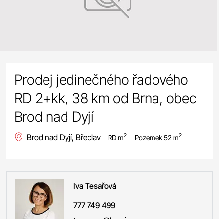
Prodej jedinečného řadového
RD 2+kk, 38 km od Brna, obec
Brod nad Dyjí
Brod nad Dyjí, Břeclav
2
2
RD m
Pozemek 52 m
Iva
Tesařová
777 749 499