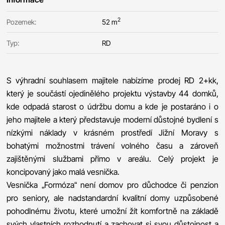
2
Pozemek:
52 m
Typ:
RD
S výhradní souhlasem majitele nabízíme prodej RD 2+kk,
který je součástí ojedinělého projektu výstavby 44 domků,
kde odpadá starost o údržbu domu a kde je postaráno i o
jeho majitele a který představuje moderní důstojné bydlení s
nízkými náklady v krásném prostředí Jižní Moravy s
bohatými možnostmi trávení volného času a zároveň
zajištěnými službami přímo v areálu. Celý projekt je
koncipovaný jako malá vesnička.
Vesnička „Formóza“ není domov pro důchodce či penzion
pro seniory, ale nadstandardní kvalitní domy uzpůsobené
pohodlnému životu, které umožní žít komfortně na základě
svých vlastních rozhodnutí a zachovat si svou důstojnost a