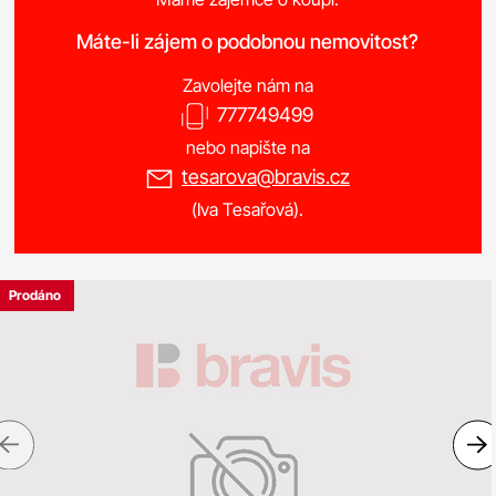
Máte-li zájem o podobnou nemovitost?
Zavolejte nám na
777749499
nebo napište na
tesarova@bravis.cz
(Iva Tesařová).
Prodáno
Previous