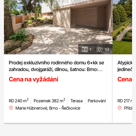
1
33
Prodej exkluzivního rodinného domu 6+kk se
zahradou, dvojgaráží, dílnou, šatnou: Brno:
jedinečn
Řečkovice, pozemek 380 m²
Cena na vyžádání
Cena 
2
2
RD 240 m
Pozemek 382 m
Terasa
Parkování
RD 217 m
Marie Hübnerové, Brno - Řečkovice
Přibic