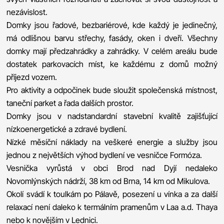
nezávislost.
Domky jsou řadové, bezbariérové, kde každý je jedinečný,
má odlišnou barvu střechy, fasády, oken i dveří. Všechny
domky mají předzahrádky a zahrádky. V celém areálu bude
dostatek parkovacích míst, ke každému z domů možný
příjezd vozem.
Pro aktivity a odpočinek bude sloužit společenská místnost,
taneční parket a řada dalších prostor.
Domky jsou v nadstandardní stavební kvalitě zajišťující
nízkoenergetické a zdravé bydlení.
Nízké měsíční náklady na veškeré energie a služby jsou
jednou z největších výhod bydlení ve vesničce Formóza.
Vesnička vyrůstá v obci Brod nad Dyjí nedaleko
Novomlýnských nádrží, 38 km od Brna, 14 km od Mikulova.
Okolí svádí k toulkám po Pálavě, posezení u vínka a za další
relaxací není daleko k termálním pramenům v Laa a.d. Thaya
nebo k novějším v Lednici.