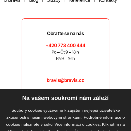
Obraťte se na nás
+420 773 400 444
Po – Čt 9 – 18 h
Pá 9 – 16 h
bravis@bravis.cz
Na vašem soukromí nám záleží
Soubory cookies využíváme k zajištění nejlepší uživatelské
zkušenosti s našimi webovými stránkami. Podrobné informace o
cookies naleznete v sekci
Více informací o cookies
. Kliknutím na