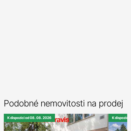
Podobné nemovitosti na prodej
K dispozici od 08. 08. 2026
K dispozici