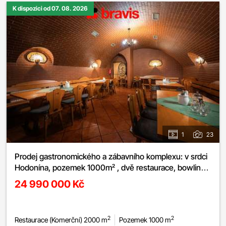
K dispozici od 07. 08. 2026
1
23
Prodej gastronomického a zábavního komplexu: v srdci
Hodonína, pozemek 1000m² , dvě restaurace, bowling,
kulečník, šipky
24 990 000 Kč
2
2
Restaurace (Komerční) 2000 m
Pozemek 1000 m