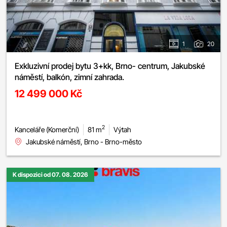
1
20
Exkluzivní prodej bytu 3+kk, Brno- centrum, Jakubské
náměstí, balkón, zimní zahrada.
12 499 000 Kč
2
Kanceláře (Komerční)
81 m
Výtah
Jakubské náměstí, Brno - Brno-město
K dispozici od 07. 08. 2026