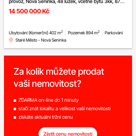
provoz, Nová Seninka, 48 lůžek, včetně bytu 3kk, 87
2
m
, krásný pozemek
14 500 000 Kč
2
2
Ubytování (Komerční) 402 m
Pozemek 894 m
Parkování
Staré Město - Nová Seninka
Za kolik můžete prodat
vaši nemovitost?
ZDARMA on-line do 1 minuty
stačí znát lokalitu a velikost vaší nemovitosti
získáte aktuální tržní cenu
Zjistit cenu nemovitosti