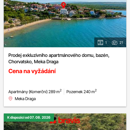
1
21
Prodej exkluzivního apartmánového domu, bazén,
Chorvatsko, Meka Draga
Cena na vyžádání
2
2
Apartmány (Komerční) 289 m
Pozemek 240 m
Meka Draga
K dispozici od 07. 08. 2026