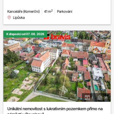
2
Kanceláře (Komerční)
41 m
Parkování
Lipůvka
K dispozici od 07. 08. 2026
1
36
Unikátní nemovitost s lukrativním pozemkem přímo na