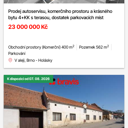
Prodej autoservisu, komerčního prostoru a krásného
bytu 4+KK s terasou, dostatek parkovacích míst
23 000 000 Kč
2
2
Obchodní prostory (Komerční) 400 m
Pozemek 562 m
Parkování
V aleji, Brno - Holásky
K dispozici od 07. 08. 2026