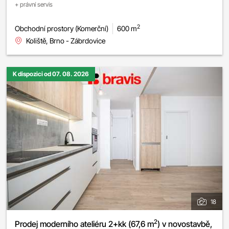
+ právní servis
2
Obchodní prostory (Komerční)
600 m
Koliště, Brno - Zábrdovice
K dispozici od 07. 08. 2026
18
2
Prodej moderního ateliéru 2+kk (67,6 m
) v novostavbě,