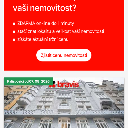
vaši nemovitost?
ZDARMA on-line do 1 minuty
stačí znát lokalitu a velikost vaší nemovitosti
získáte aktuální tržní cenu
Zjistit cenu nemovitosti
K dispozici od 07. 08. 2026