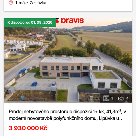
1. máje, Zastávka
K dispozici od 01. 09. 2026
1
4
Prodej nebytového prostoru o dispozici 1+ kk, 41,3m², v
moderní novostavbě polyfunkčního domu, Lipůvka u
Brna, parkovací stání v ceně
3 930 000 Kč