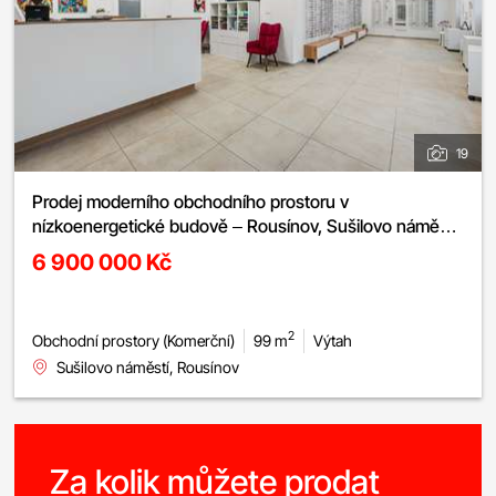
19
Prodej moderního obchodního prostoru v
nízkoenergetické budově – Rousínov, Sušilovo náměstí,
novostavba
6 900 000 Kč
2
Obchodní prostory (Komerční)
99 m
Výtah
Sušilovo náměstí, Rousínov
Za kolik můžete prodat