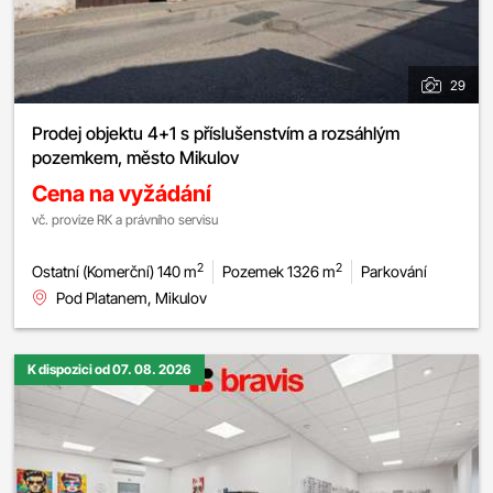
29
Prodej objektu 4+1 s příslušenstvím a rozsáhlým
pozemkem, město Mikulov
Cena na vyžádání
vč. provize RK a právního servisu
2
2
Ostatní (Komerční) 140 m
Pozemek 1326 m
Parkování
Pod Platanem, Mikulov
K dispozici od 07. 08. 2026