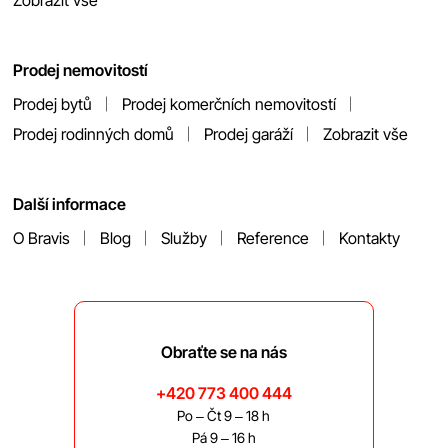
Zobrazit vše
Prodej nemovitostí
Prodej bytů
Prodej komerčních nemovitostí
Prodej rodinných domů
Prodej garáží
Zobrazit vše
Další informace
O Bravis
Blog
Služby
Reference
Kontakty
Obraťte se na nás
+420 773 400 444
Po – Čt 9 – 18 h
Pá 9 – 16 h