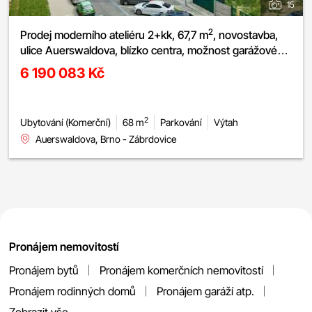
15
2
Prodej moderního ateliéru 2+kk, 67,7 m
, novostavba,
ulice Auerswaldova, blízko centra, možnost garážového
stání
6 190 083 Kč
2
Ubytování (Komerční)
68 m
Parkování
Výtah
Auerswaldova, Brno - Zábrdovice
Pronájem nemovitostí
Pronájem bytů
Pronájem komerčních nemovitostí
Pronájem rodinných domů
Pronájem garáží atp.