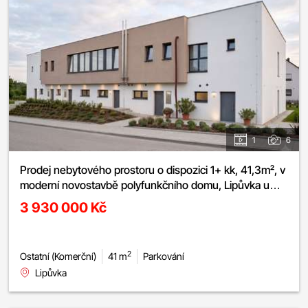
1
6
Prodej nebytového prostoru o dispozici 1+ kk, 41,3m², v
moderní novostavbě polyfunkčního domu, Lipůvka u
Brna, parkovací stání v ceně
3 930 000 Kč
2
Ostatní (Komerční)
41 m
Parkování
Lipůvka