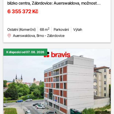
blízko centra, Zábrdovice: Auerswaldova, možnost
garážového stání
6 355 372 Kč
2
Ostatní (Komerční)
68 m
Parkování
Výtah
Auerswaldova, Brno - Zábrdovice
K dispozici od 07. 08. 2026