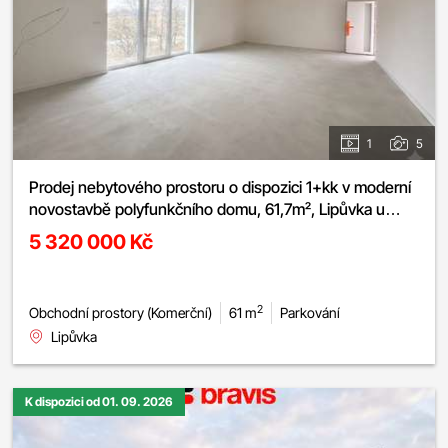
1
5
Prodej nebytového prostoru o dispozici 1+kk v moderní
novostavbě polyfunkčního domu, 61,7m², Lipůvka u
Brna, parkovací stání v ceně
5 320 000 Kč
2
Obchodní prostory (Komerční)
61 m
Parkování
Lipůvka
K dispozici od 01. 09. 2026