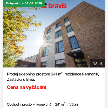
K dispozici od 07. 08. 2026
15
Prodej sklepního prostoru 241 m², rezidence Permoník,
Zastávka u Brna.
Cena na vyžádání
2
Obchodní prostory (Komerční)
241 m
Výtah