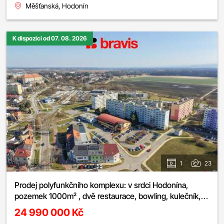
Měšťanská, Hodonín
K dispozici od 07. 08. 2026
1
23
Prodej polyfunkčního komplexu: v srdci Hodonína,
pozemek 1000m² , dvě restaurace, bowling, kulečník,
šipky
24 990 000 Kč