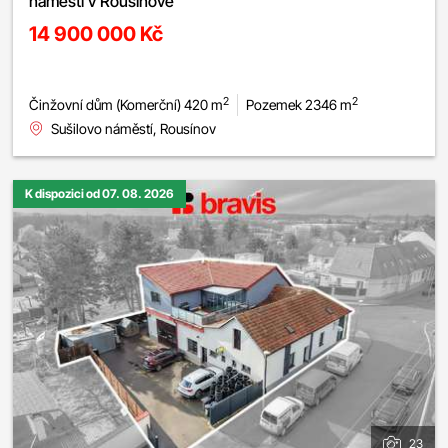
náměstí v Rousínově
14 900 000 Kč
2
2
Činžovní dům (Komerční) 420 m
Pozemek 2346 m
Sušilovo náměstí, Rousínov
K dispozici od 07. 08. 2026
23