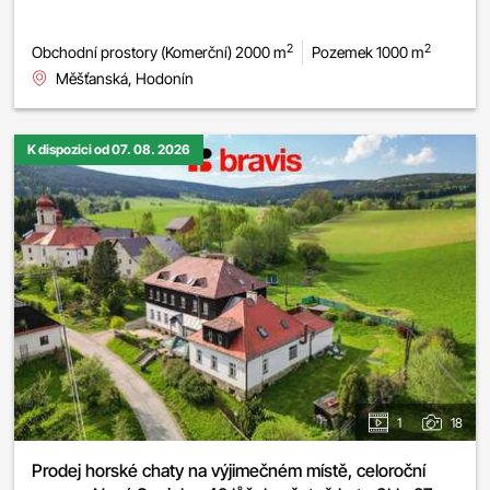
2
2
Obchodní prostory (Komerční) 2000 m
Pozemek 1000 m
Měšťanská, Hodonín
K dispozici od 07. 08. 2026
1
18
Prodej horské chaty na výjimečném místě, celoroční