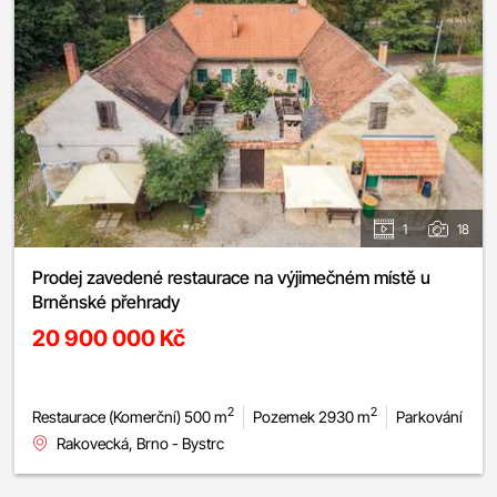
1
18
Prodej zavedené restaurace na výjimečném místě u
Brněnské přehrady
20 900 000 Kč
2
2
Restaurace (Komerční) 500 m
Pozemek 2930 m
Parkování
Rakovecká, Brno - Bystrc