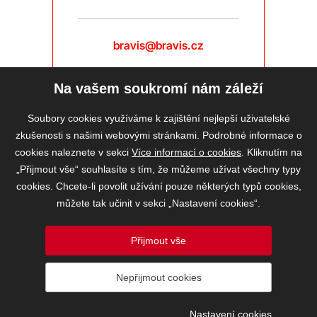
bravis@bravis.cz
Na vašem soukromí nám záleží
Soubory cookies využíváme k zajištění nejlepší uživatelské
zkušenosti s našimi webovými stránkami. Podrobné informace o
cookies naleznete v sekci
Více informací o cookies
. Kliknutím na
„Přijmout vše“ souhlasíte s tím, že můžeme užívat všechny typy
cookies. Chcete-li povolit užívání pouze některých typů cookies,
můžete tak učinit v sekci „Nastavení cookies“.
Přijmout vše
2026 © BRAVIS REALITY, s.r.o.
Nepřijmout cookies
Informace o ochraně osobních údajů
Mapa
Řazení
VOS
Nastavení cookies
Nastavení cookies