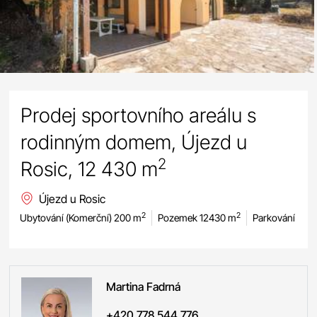
Prodej sportovního areálu s
rodinným domem, Újezd u
2
Rosic, 12 430 m
Újezd u Rosic
2
2
Ubytování (Komerční) 200 m
Pozemek 12430 m
Parkování
Martina
Fadrná
+420 778 544 776