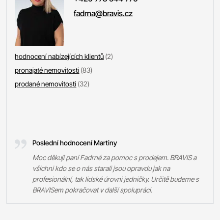
fadrna@bravis.cz
hodnocení nabízejících klientů
(2)
pronajaté nemovitosti
(83)
prodané nemovitosti
(32)
Poslední hodnocení Martiny
Moc děkuji paní Fadrné za pomoc s prodejem. BRAVIS a
všichni kdo se o nás starali jsou opravdu jak na
profesionální, tak lidské úrovni jedničky. Určitě budeme s
BRAVISem pokračovat v další spolupráci.