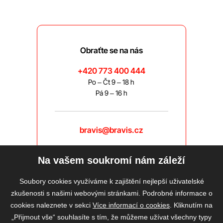
Obraťte se na nás
+420 773 400 444
Po – Čt 9 – 18 h
Pá 9 – 16 h
bravis@bravis.cz
Na vašem soukromí nám záleží
Soubory cookies využíváme k zajištění nejlepší uživatelské
zkušenosti s našimi webovými stránkami. Podrobné informace o
cookies naleznete v sekci
Více informací o cookies
. Kliknutím na
„Přijmout vše“ souhlasíte s tím, že můžeme užívat všechny typy