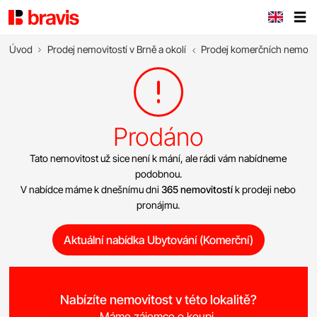
Úvod
Prodej nemovitostí v Brně a okolí
Prodej komerčních nemovit
Prodáno
Tato nemovitost už sice není k mání, ale rádi vám nabídneme
podobnou.
V nabídce máme k dnešnímu dni
365 nemovitostí
k prodeji nebo
pronájmu.
Aktuální nabídka Ubytování (Komerční)
Nabízíte nemovitost v této lokalitě?
Máme zájemce o koupi.