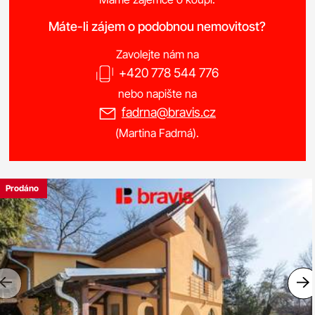
Máte-li zájem o podobnou nemovitost?
Zavolejte nám na
+420 778 544 776
nebo napište na
fadrna@bravis.cz
(Martina Fadrná).
Prodáno
Previous