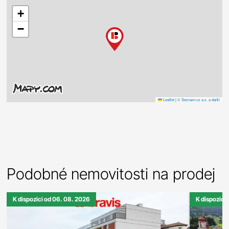
+
−
Leaflet
|
© Seznam.cz a.s. a další
Podobné nemovitosti na prodej
K dispozici od 06. 08. 2026
K dispozici