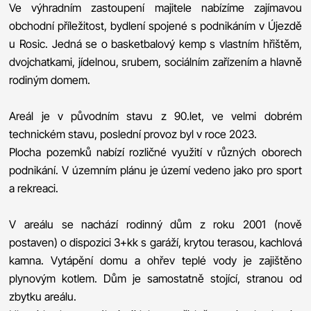
Ve výhradním zastoupení majitele nabízíme zajímavou
obchodní příležitost, bydlení spojené s podnikáním v Újezdě
u Rosic. Jedná se o basketbalový kemp s vlastním hřištěm,
dvojchatkami, jídelnou, srubem, sociálním zařízením a hlavně
rodiným domem.
Areál je v původním stavu z 90.let, ve velmi dobrém
technickém stavu, poslední provoz byl v roce 2023.
Plocha pozemků nabízí rozličné využití v různých oborech
podnikání. V územním plánu je území vedeno jako pro sport
a rekreaci.
V areálu se nachází rodinný dům z roku 2001 (nově
postaven) o dispozici 3+kk s garáží, krytou terasou, kachlová
kamna. Vytápění domu a ohřev teplé vody je zajištěno
plynovým kotlem. Dům je samostatně stojící, stranou od
zbytku areálu.