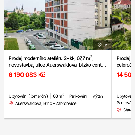
15
2
Prodej moderního ateliéru 2+kk, 67,7 m
,
Prodej h
novostavba, ulice Auerswaldova, blízko centra,
celoročn
možnost garážového stání
včetně b
6 190 083 Kč
14 50
2
Ubytování (Komerční)
68 m
Parkování
Výtah
Ubytování
Parkování
Auerswaldova, Brno - Zábrdovice
Staré 