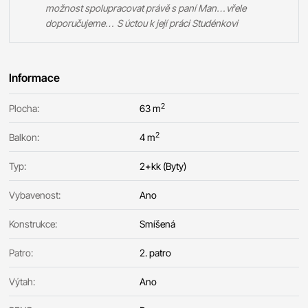
možnost spolupracovat právě s paní Man…vřele
doporučujeme… S úctou k její práci Studénkovi
Informace
2
Plocha:
63 m
2
Balkon:
4 m
Typ:
2+kk (Byty)
Vybavenost:
Ano
Konstrukce:
Smíšená
Patro:
2. patro
Výtah:
Ano