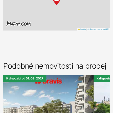
Leaflet
|
© Seznam.cz a.s. a další
Podobné nemovitosti na prodej
K dispozici od 01. 09. 2027
K dispozici