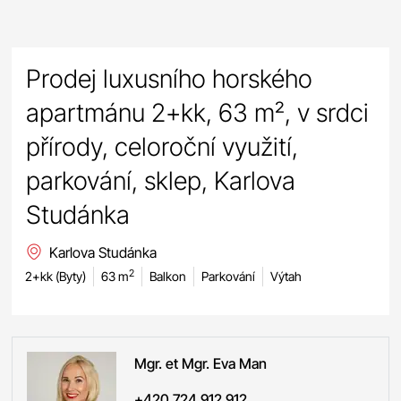
Prodej luxusního horského
apartmánu 2+kk, 63 m², v srdci
přírody, celoroční využití,
parkování, sklep, Karlova
Studánka
Karlova Studánka
2
2+kk (Byty)
63 m
Balkon
Parkování
Výtah
Mgr. et Mgr. Eva
Man
+420 724 912 912