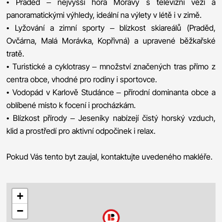
• Praděd – nejvyšší hora Moravy s televizní věží a
panoramatickými výhledy, ideální na výlety v létě i v zimě.
• Lyžování a zimní sporty – blízkost skiareálů (Praděd,
Ovčárna, Malá Morávka, Kopřivná) a upravené běžkařské
tratě.
• Turistické a cyklotrasy – množství značených tras přímo z
centra obce, vhodné pro rodiny i sportovce.
• Vodopád v Karlově Studánce – přírodní dominanta obce a
oblíbené místo k focení i procházkám.
• Blízkost přírody – Jeseníky nabízejí čistý horský vzduch,
klid a prostředí pro aktivní odpočinek i relax.
Pokud Vás tento byt zaujal, kontaktujte uvedeného makléře.
+
−