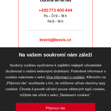
Obraťte se na nás
+420 773 400 444
Po – Čt 9 – 18 h
Pá 9 – 16 h
bravis@bravis.cz
Na vašem soukromí nám záleží
Soubory cookies využíváme k zajištění nejlepší uživatelské
zkušenosti s našimi webovými stránkami. Podrobné informace o
cookies naleznete v sekci
Více informací o cookies
. Kliknutím na
„Přijmout vše“ souhlasíte s tím, že můžeme užívat všechny typy
cookies. Chcete-li povolit užívání pouze některých typů cookies,
můžete tak učinit v sekci „Nastavení cookies“.
Přijmout vše