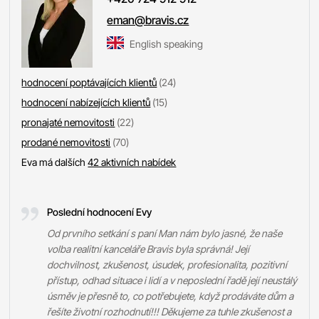
eman@bravis.cz
English speaking
hodnocení poptávajících klientů
(24)
hodnocení nabízejících klientů
(15)
pronajaté nemovitosti
(22)
prodané nemovitosti
(70)
Eva má dalších
42 aktivních nabídek
Poslední hodnocení Evy
Od prvního setkání s paní Man nám bylo jasné, že naše
volba realitní kanceláře Bravis byla správná! Její
dochvilnost, zkušenost, úsudek, profesionalita, pozitivní
přístup, odhad situace i lidí a v neposlední řadě její neustálý
úsměv je přesně to, co potřebujete, když prodáváte dům a
řešíte životní rozhodnutí!!! Děkujeme za tuhle zkušenost a