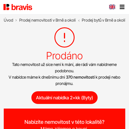
Úvod
Prodej nemovitostí v Brně a okolí
Prodej bytů v Brně a okolí
Prodáno
Tato nemovitost už sice není k mání, ale rádi vám nabídneme
podobnou.
V nabídce máme k dnešnímu dni
370 nemovitostí
k prodeji nebo
pronájmu.
Aktuální nabídka 2+kk (Byty)
Nabízíte nemovitost v této lokalitě?
Máme zájemce o koupi.