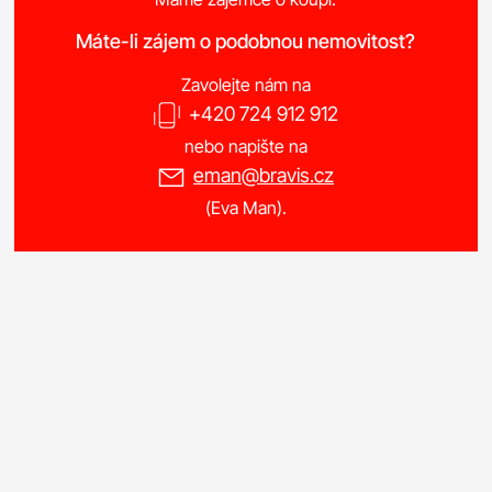
Máte-li zájem o podobnou nemovitost?
Zavolejte nám na
+420 724 912 912
nebo napište na
eman@bravis.cz
(Eva Man).