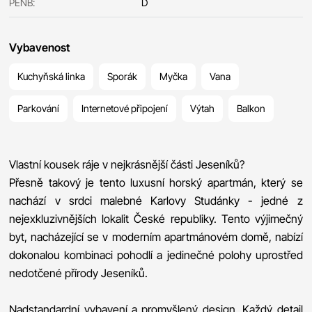
PENB:
D
Vybavenost
Kuchyňská linka
Sporák
Myčka
Vana
Parkování
Internetové připojení
Výtah
Balkon
Vlastní kousek ráje v nejkrásnější části Jeseníků?
Přesně takový je tento luxusní horský apartmán, který se
nachází v srdci malebné Karlovy Studánky - jedné z
nejexkluzivnějších lokalit České republiky. Tento výjimečný
byt, nacházející se v moderním apartmánovém domě, nabízí
dokonalou kombinaci pohodlí a jedinečné polohy uprostřed
nedotčené přírody Jeseníků.
Nadstandardní vybavení a promyšlený design. Každý detail