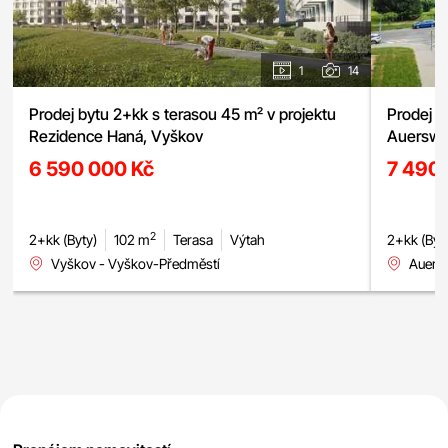
1
14
Prodej bytu 2+kk s terasou 45 m² v projektu
Prodej m
Rezidence Haná, Vyškov
Auerswal
garážové
6 590 000 Kč
7 490
2
2+kk (Byty)
102 m
Terasa
Výtah
2+kk (Byt
Vyškov - Vyškov-Předměstí
Auers