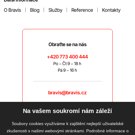
O Bravis
Blog
Služby
Reference
Kontakty
Obraťte se na nás
+420 773 400 444
Po – Čt 9 – 18 h
Pá 9 – 16 h
bravis@bravis.cz
Na vašem soukromí nám záleží
Soubory cookies využíváme k zajištění nejlepší uživatelské
zkušenosti s našimi webovými stránkami. Podrobné informace o