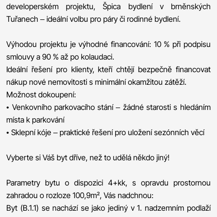
developerském projektu, Špica bydlení v brněnských
Tuřanech – ideální volbu pro páry či rodinné bydlení.
Výhodou projektu je výhodné financování: 10 % při podpisu
smlouvy a 90 % až po kolaudaci.
Ideální řešení pro klienty, kteří chtějí bezpečně financovat
nákup nové nemovitosti s minimální okamžitou zátěží.
Možnost dokoupení:
• Venkovního parkovacího stání – žádné starosti s hledáním
místa k parkování
• Sklepní kóje – praktické řešení pro uložení sezónních věcí
Vyberte si Váš byt dříve, než to udělá někdo jiný!
Parametry bytu o dispozici 4+kk, s opravdu prostornou
zahradou o rozloze 100,9m², Vás nadchnou:
Byt (B.1.1) se nachází se jako jediný v 1. nadzemním podlaží