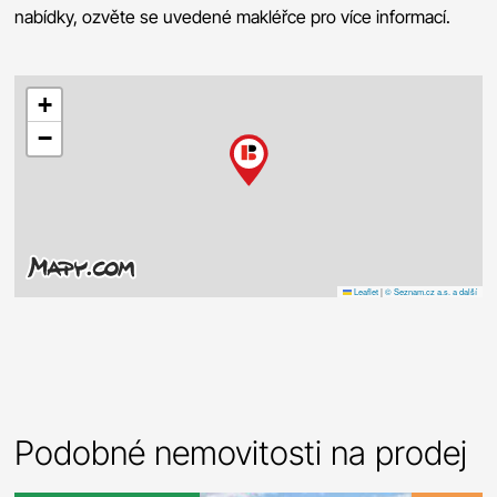
nabídky, ozvěte se uvedené makléřce pro více informací.
+
−
Leaflet
|
© Seznam.cz a.s. a další
Podobné nemovitosti na prodej