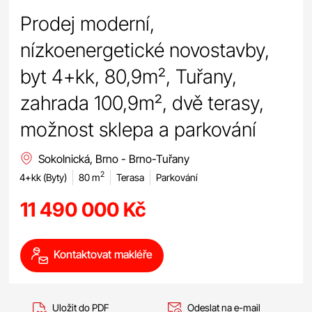
Prodej moderní,
nízkoenergetické novostavby,
byt 4+kk, 80,9m², Tuřany,
zahrada 100,9m², dvě terasy,
možnost sklepa a parkování
Sokolnická, Brno - Brno-Tuřany
2
4+kk (Byty)
80 m
Terasa
Parkování
11 490 000 Kč
Kontaktovat makléře
Uložit do PDF
Odeslat na e-mail