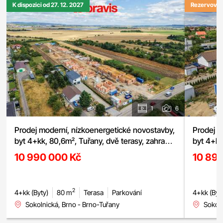
K dispozici od 27. 12. 2027
Rezervová
1
6
Prodej moderní, nízkoenergetické novostavby,
Prodej m
byt 4+kk, 80,6m², Tuřany, dvě terasy, zahrada
byt 4+kk
56,6m² možnost sklepa a parkování
sklepa a
10 990 000 Kč
10 89
2
4+kk (Byty)
80 m
Terasa
Parkování
4+kk (Byt
Sokolnická, Brno - Brno-Tuřany
Sokoln