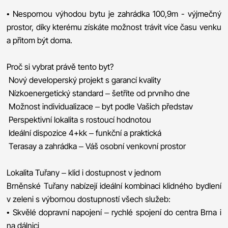
• Nespornou výhodou bytu je zahrádka 100,9m - výjmečný
prostor, díky kterému získáte možnost trávit více času venku
a přitom být doma.
Proč si vybrat právě tento byt?
️ Nový developerský projekt s garancí kvality
️ Nízkoenergetický standard – šetříte od prvního dne
️ Možnost individualizace – byt podle Vašich představ
️ Perspektivní lokalita s rostoucí hodnotou
️ Ideální dispozice 4+kk – funkční a praktická
️ Terasay a zahrádka – Váš osobní venkovní prostor
Lokalita Tuřany – klid i dostupnost v jednom
Brněnské Tuřany nabízejí ideální kombinaci klidného bydlení
v zeleni s výbornou dostupností všech služeb:
• Skvělé dopravní napojení – rychlé spojení do centra Brna i
na dálnici