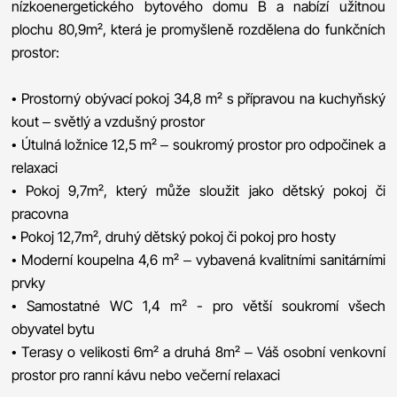
nízkoenergetického bytového domu B a nabízí užitnou
plochu 80,9m², která je promyšleně rozdělena do funkčních
prostor:
• Prostorný obývací pokoj 34,8 m² s přípravou na kuchyňský
kout – světlý a vzdušný prostor
• Útulná ložnice 12,5 m² – soukromý prostor pro odpočinek a
relaxaci
• Pokoj 9,7m², který může sloužit jako dětský pokoj či
pracovna
• Pokoj 12,7m², druhý dětský pokoj či pokoj pro hosty
• Moderní koupelna 4,6 m² – vybavená kvalitními sanitárními
prvky
• Samostatné WC 1,4 m² - pro větší soukromí všech
obyvatel bytu
• Terasy o velikosti 6m² a druhá 8m² – Váš osobní venkovní
prostor pro ranní kávu nebo večerní relaxaci