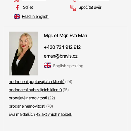
Sdílet
Spočítat úvěr
Read in english
Mgr. et Mgr. Eva
Man
+420 724 912 912
eman@bravis.cz
English speaking
hodnocení poptávajících klientů
(24)
hodnocení nabízejících klientů
(15)
pronajaté nemovitosti
(22)
prodané nemovitosti
(70)
Eva má dalších
42 aktivních nabídek