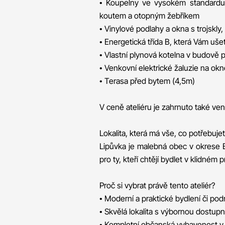
• Koupelny ve vysokém standardu
koutem a otopným žebříkem
• Vinylové podlahy a okna s trojskly,
• Energetická třída B, která Vám ušet
• Vlastní plynová kotelna v budově p
• Venkovní elektrické žaluzie na okn
• Terasa před bytem (4,5m)
V ceně ateliéru je zahrnuto také ven
Lokalita, která má vše, co potřebuje
Lipůvka je malebná obec v okrese B
pro ty, kteří chtějí bydlet v klidné
Proč si vybrat právě tento ateliér?
• Moderní a praktické bydlení či pod
• Skvělá lokalita s výbornou dostupn
• Kompletní občanská vybavenost v 