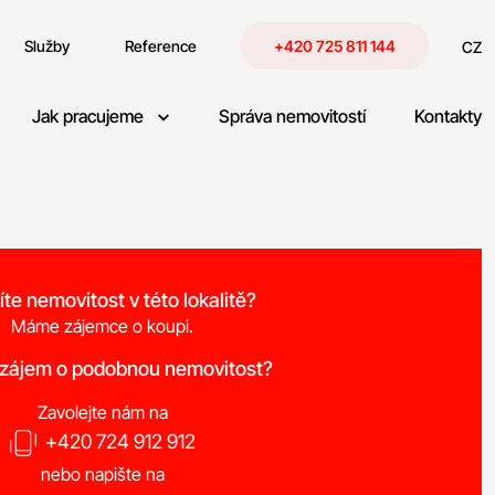
Služby
Reference
+420 725 811 144
CZ
Jak pracujeme
Správa nemovitostí
Kontakty
íte nemovitost v této lokalitě?
Máme zájemce o koupi.
 zájem o podobnou nemovitost?
Zavolejte nám na
+420 724 912 912
nebo napište na