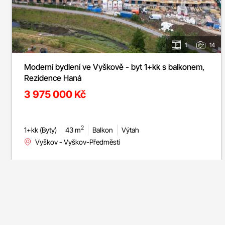
1
14
Moderní bydlení ve Vyškově - byt 1+kk s balkonem,
Rezidence Haná
3 975 000 Kč
2
1+kk (Byty)
43 m
Balkon
Výtah
Vyškov - Vyškov-Předměstí