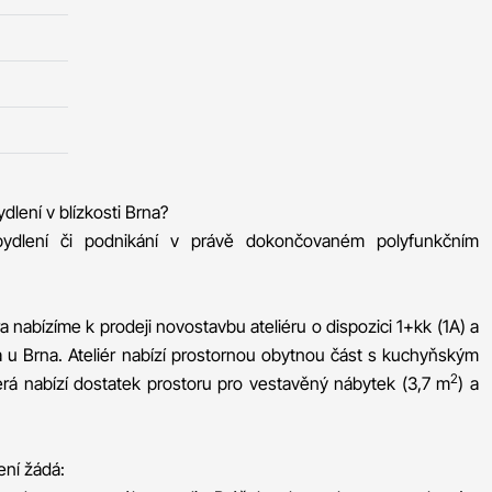
dlení v blízkosti Brna?
bydlení či podnikání v právě dokončovaném polyfunkčním
nabízíme k prodeji novostavbu ateliéru o dispozici 1+kk (1A) a
a u Brna. Ateliér nabízí prostornou obytnou část s kuchyňským
2
erá nabízí dostatek prostoru pro vestavěný nábytek (3,7 m
) a
ení žádá: