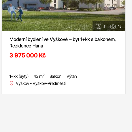
1
15
Moderní bydlení ve Vyškově – byt 1+kk s balkonem,
Rezidence Haná
3 975 000 Kč
2
1+kk (Byty)
43 m
Balkon
Výtah
Vyškov - Vyškov-Předměstí