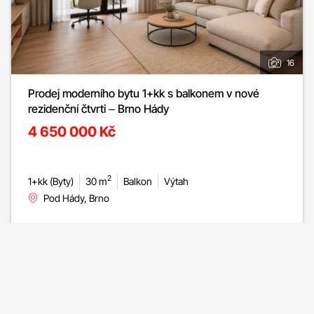
16
Prodej moderního bytu 1+kk s balkonem v nové
rezidenční čtvrti – Brno Hády
4 650 000 Kč
2
1+kk (Byty)
30 m
Balkon
Výtah
Pod Hády, Brno