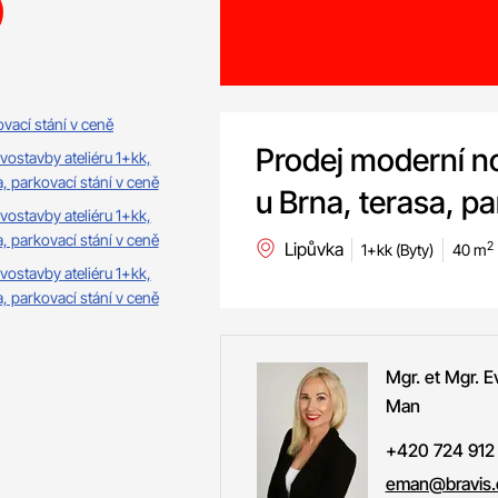
Prodej moderní no
u Brna, terasa, pa
Lipůvka
2
1+kk (Byty)
40 m
Mgr. et Mgr. E
Man
+420 724 912
eman@bravis.