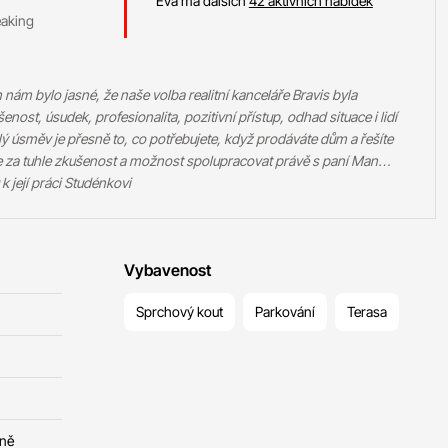
Eva má dalších
42 aktivních nabídek
eaking
nám bylo jasné, že naše volba realitní kanceláře Bravis byla
enost, úsudek, profesionalita, pozitivní přístup, odhad situace i lidí
álý úsměv je přesně to, co potřebujete, když prodáváte dům a řešíte
me za tuhle zkušenost a možnost spolupracovat právě s paní Man…
 její práci Studénkovi
Vybavenost
Sprchový kout
Parkování
Terasa
čně