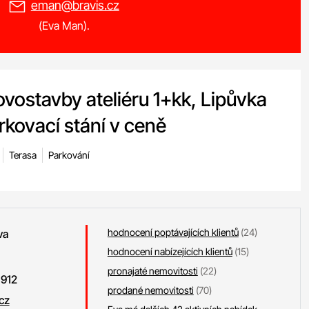
eman@bravis.cz
(Eva Man).
vostavby ateliéru 1+kk, Lipůvka
rkovací stání v ceně
Terasa
Parkování
hodnocení poptávajících klientů
(24)
va
hodnocení nabízejících klientů
(15)
pronajaté nemovitosti
(22)
 912
prodané nemovitosti
(70)
cz