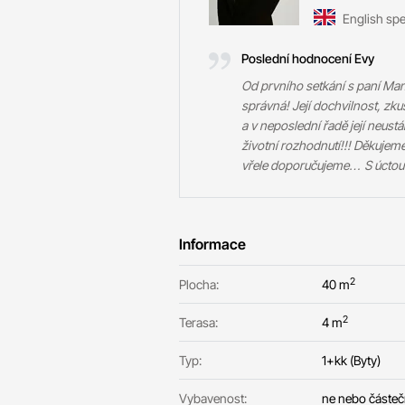
English sp
Poslední hodnocení Evy
Od prvního setkání s paní Man 
správná! Její dochvilnost, zkuš
a v neposlední řadě její neust
životní rozhodnutí!!! Děkuje
vřele doporučujeme… S úctou k
Informace
2
Plocha:
40 m
2
Terasa:
4 m
Typ:
1+kk (Byty)
Vybavenost:
ne nebo částe