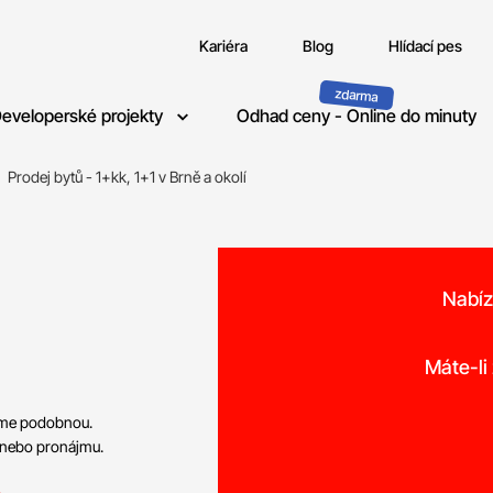
Kariéra
Blog
Hlídací pes
eveloperské projekty
Odhad ceny - Online do minuty
Prodej bytů - 1+kk, 1+1 v Brně a okolí
Nabíz
Máte-li
neme podobnou.
 nebo pronájmu.