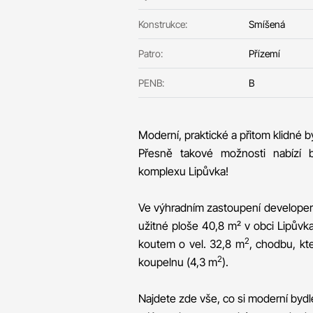
Konstrukce:
Smíšená
Patro:
Přízemí
PENB:
B
Moderní, praktické a přitom klidné by
Přesně takové možnosti nabízí 
komplexu Lipůvka!
Ve výhradním zastoupení developera 
užitné ploše 40,8 m² v obci Lipůvk
2
koutem o vel. 32,8 m
, chodbu, kt
2
koupelnu (4,3 m
).
Najdete zde vše, co si moderní bydl